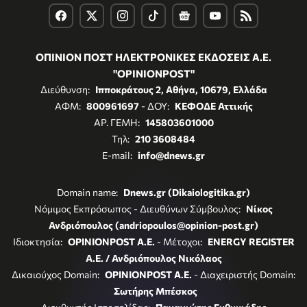
ΟΠΙΝΙΟΝ ΠΟΣΤ ΗΛΕΚΤΡΟΝΙΚΕΣ ΕΚΔΟΣΕΙΣ Α.Ε.
"OPINIONPOST"
Διεύθυνση:
Ιπποκράτους 2, Αθήνα, 10679, Ελλάδα
ΑΦΜ:
800961697
- ΔΟΥ:
ΚΕΦΟΔΕ Αττικής
ΑΡ. ΓΕΜΗ:
145803601000
Τηλ:
210 3608484
E-mail:
info@dnews.gr
Domain name:
Dnews.gr (Dikaiologitika.gr)
Νόμιμος Εκπρόσωπος - Διευθύνων Σύμβουλος:
Νίκος
Ανδριόπουλος (andriopoulos@opinion-post.gr)
Ιδιοκτησία:
OPINIONPOST A.E.
- Μέτοχοι:
ENERGY REGISTER
Α.Ε. / Ανδριόπουλος Νικόλαος
Δικαιούχος Domain:
OPINIONPOST A.E.
- Διαχειριστής Domain:
Σωτήρης Μπέσκος