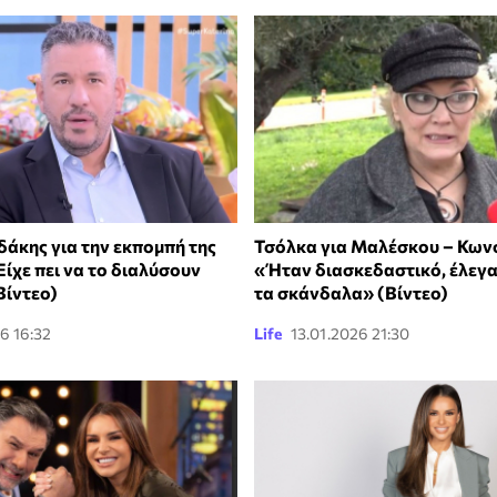
δάκης για την εκπομπή της
Τσόλκα για Μαλέσκου – Κων
ίχε πει να το διαλύσουν
«Ήταν διασκεδαστικό, έλεγα 
Βίντεο)
τα σκάνδαλα» (Βίντεο)
6 16:32
Life
13.01.2026 21:30