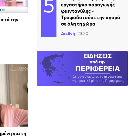
εργαστήριο παραγωγής
φαιντανύλης -
Τροφοδοτούσε την αγορά
μετά την
σε όλη τη χώρα
Διεθνή
23:20
μένη για τη