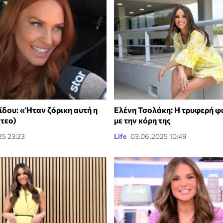
ίδου: «Ήταν ζόρικη αυτή η
Ελένη Τσολάκη: Η τρυφερή 
ντεο)
με την κόρη της
25 23:23
Life
03.06.2025 10:49