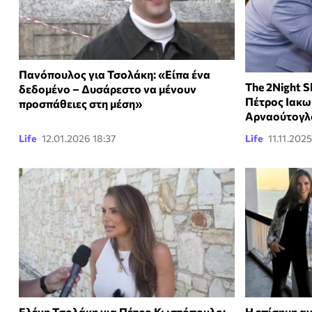
Πανόπουλος για Τσολάκη: «Είπα ένα
The 2Night 
δεδομένο – Δυσάρεστο να μένουν
Πέτρος Ιακω
προσπάθειες στη μέση»
Αρναούτογλ
Life
12.01.2026 18:37
Life
11.11.2025
Ελένη Τσολάκη για Πέτρο Κωστόπουλο:
Η επίσημη α