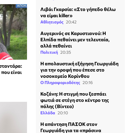
Λιβάι Γκαρσία: «Στο γήπεδο θέλω
να είμαι killer»
Αθλητισμός
20:42
Αυγερινός σε Καρυστιανού: Η
Ελπίδα πεθαίνει μεν τελευταία,
αλλά πεθαίνει
Πολιτική
20:35
Η απολαυστική εξήγηση Γεωργιάδη
σταντάρα:
για την οροφή που έπεσε στο
που είναι
νοσοκομείο Κορίνθου
Ο Πληροφοριοδότης
20:16
Κοζάνη: Η στιγμή που ξεσπάει
φωτιά σε στέγη στο κέντρο της
πόλης (Βίντεο)
Ελλάδα
20:10
Η απάντηση ΠΑΣΟΚ στον
Γεωργιάδη για τα «πράσινα