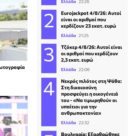
Ελλάδα
22:26
Eurojackpot 4/8/26: Αυτοί
είναι οι αριθμοί που
κερδίζουν 23 εκατ. ευρώ
Ελλάδα
21:25
Τζόκερ 4/8/26: Αυτοί είναι
οι αριθμοί που κερδίζουν
2,3 εκατ. ευρώ
φωτογραφία
Ελλάδα
22:06
Νεκρός πιλότος στη Ψάθα:
Στη δικαιοσύνη
προσφεύγει η οικογένειά
του - «Να τιμωρηθούν οι
υπαίτιοι για την
ανθρωποκτονία»
Ελλάδα
22:32
Βουλγαρία: Εξαρθρώθηκε