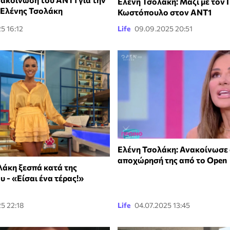
Ελένη Τσολάκη: Μαζί με τον 
 Ελένης Τσολάκη
Κωστόπουλο στον ΑΝΤ1
5 16:12
Life
09.09.2025 20:51
Ελένη Τσολάκη: Ανακοίνωσε o
αποχώρησή της από το Open
λάκη ξεσπά κατά της
 - «Είσαι ένα τέρας!»
5 22:18
Life
04.07.2025 13:45