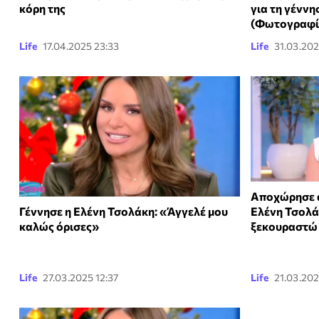
κόρη της
για τη γέννη
(Φωτογραφί
Life
17.04.2025 23:33
Life
31.03.202
Αποχώρησε α
Γέννησε η Ελένη Τσολάκη: «Άγγελέ μου
Ελένη Τσολά
καλώς όρισες»
ξεκουραστώ 
Life
27.03.2025 12:37
Life
21.03.202