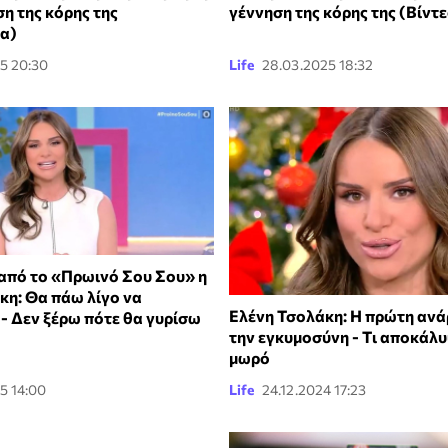
ση της κόρης της
γέννηση της κόρης της (Βίντε
α)
5 20:30
Life
28.03.2025 18:32
πό το «Πρωινό Σου Σου» η
κη: Θα πάω λίγο να
Ελένη Τσολάκη: Η πρώτη ανά
- Δεν ξέρω πότε θα γυρίσω
την εγκυμοσύνη - Tι αποκάλυ
μωρό
5 14:00
Life
24.12.2024 17:23