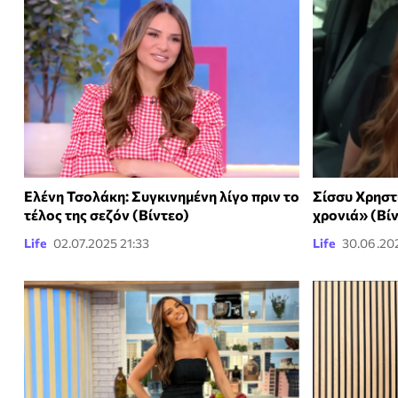
Ελένη Τσολάκη: Συγκινημένη λίγο πριν το
Σίσσυ Χρηστ
τέλος της σεζόν (Βίντεο)
χρονιά» (Βί
Life
02.07.2025 21:33
Life
30.06.20