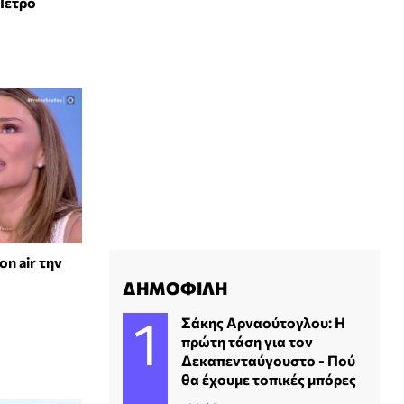
Πέτρο
n air την
ΔΗΜΟΦΙΛΗ
Σάκης Αρναούτογλου: Η
πρώτη τάση για τον
Δεκαπενταύγουστο - Πού
θα έχουμε τοπικές μπόρες