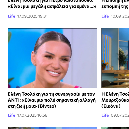
«Είναι μια μεγάλη ασφάλεια για εμένα…»
εκπομπή της
Life
17.09.2025 19:31
Life
10.09.202
Ελένη Τσολάκη για τη συνεργασία με τον
Η Ελένη Τσο
ANT1: «Είναι μια πολύ σημαντική αλλαγή
Μουρτζούκου
στη ζωή μου» (Βίντεο)
(Εικόνα)
Life
17.07.2025 16:58
Life
09.07.202