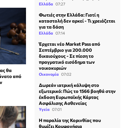
Ελλάδα
07:27
Φωτιές στην Ελλάδα: Γιατί η
καταστολή δεν αρκεί - Τι χρειάζεται
για τα δάση
Ελλάδα
07:14
Έρχεται νέο Market Pass από
Σεπτέμβριο για 200.000
δικαιούχους - Σε πίεση το
πραγματικό εισόδημα των
νοικοκυριών
ας θα
Οικονομία
07:02
άνατο από
ν
Δωρεάν ιατρική κάλυψη στο
εξωτερικό: Πώς το 1566 βοηθά στην
έκδοση Ευρωπαϊκής Κάρτας
Ασφάλισης Ασθενείας
Υγεία
07:01
Η παραλία της Κορινθίας που
θυμίζει Κουφονήσια