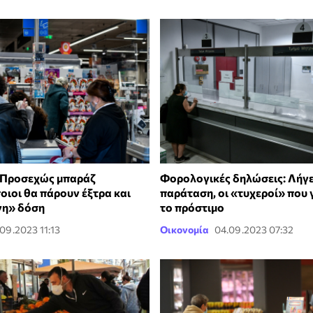
: Προσεχώς μπαράζ
Φορολογικές δηλώσεις: Λήγει 
οιοι θα πάρουν έξτρα και
παράταση, οι «τυχεροί» που
η» δόση
το πρόστιμο
.09.2023 11:13
Οικονομία
04.09.2023 07:32