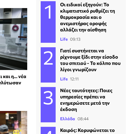
Οι ειδικοί εξηγούν: Το
κλιματιστικό ρυθμίζει τη
θερμοκρασία και ο
ανεμιστήρας οροφής
αλλάζει την αίσθηση
Life
09:13
Γιατί συστήνεται να
ρίχνουμε ξίδι στην είσοδο
του σπιτιού - Το κόλπο που
λίγοι γνωρίζουν
και η... νέα
Life
12:11
 γλύτωσαν
Νέες ταυτότητες: Ποιες
υπηρεσίες πρέπει να
ενημερώσετε μετά την
έκδοση
Ελλάδα
08:44
Καιρός: Κορυφώνεται το