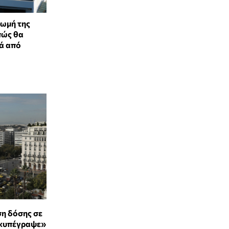
ρωμή της
πώς θα
ά από
ση δόσης σε
 «υπέγραψε»