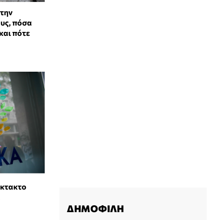
 την
ους, πόσα
και πότε
έκτακτο
α
ΔΗΜΟΦΙΛΗ