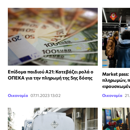
Επίδομα παιδιού Α21: Κατεβάζει ρολά ο
Market pass
ΟΠΕΚΑ για την πληρωμή της 5ης δόσης
πληρωμών, π
«φουσκωμέν
Οικονομία
07.11.2023 13:02
Οικονομία
21