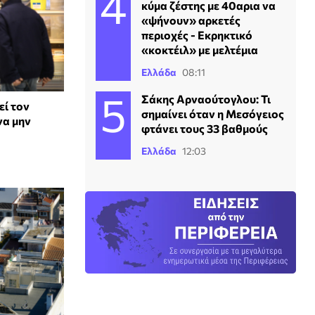
κύμα ζέστης με 40αρια να
«ψήνουν» αρκετές
περιοχές - Εκρηκτικό
«κοκτέιλ» με μελτέμια
Ελλάδα
08:11
Σάκης Αρναούτογλου: Τι
εί τον
σημαίνει όταν η Μεσόγειος
να μην
φτάνει τους 33 βαθμούς
Ελλάδα
12:03