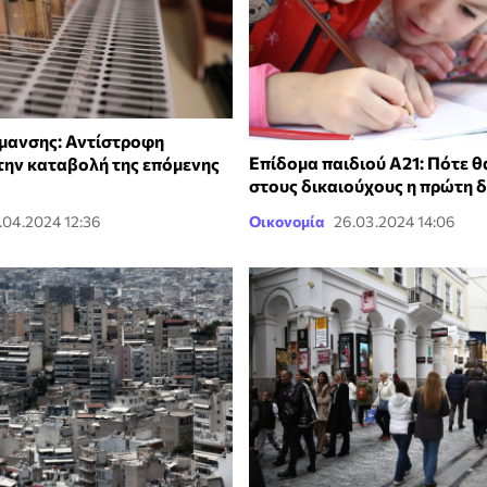
μανσης: Αντίστροφη
Επίδομα παιδιού Α21: Πότε 
 την καταβολή της επόμενης
στους δικαιούχους η πρώτη 
.04.2024 12:36
Οικονομία
26.03.2024 14:06