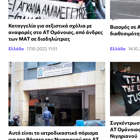
Καταγγελία για σεξιστικά σχόλια με
Βιασμός σε 
αναφορές στο ΑΤ Ομόνοιας, από άνδρες
διαθεσιμότη
των ΜΑΤ σε διαδηλώτριες
Ελλάδα
17.10.2022 11:51
Ελλάδα
14.10
Συγκέντρωση
ΑΤ Ομόνοιας
Αυτό είναι το ιατροδικαστικό πόρισμα
Νιγηριανού
για τον θάνατο του Νιγηριανού στο ΑΤ