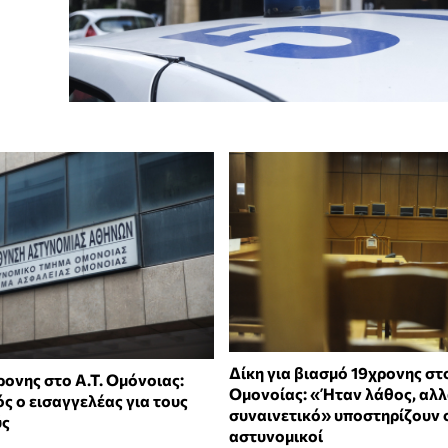
Δίκη για βιασμό 19χρονης στ
ονης στο Α.Τ. Ομόνοιας:
Ομονοίας: «Ήταν λάθος, αλ
ς ο εισαγγελέας για τους
συναινετικό» υποστηρίζουν 
ύς
αστυνομικοί