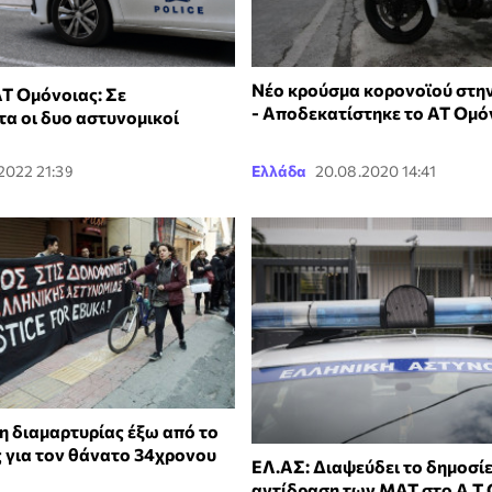
Νέο κρούσμα κορονοϊού στη
ΑΤ Ομόνοιας: Σε
- Αποδεκατίστηκε το ΑΤ Ομό
τα οι δυο αστυνομικοί
.2022 21:39
Ελλάδα
20.08.2020 14:41
 διαμαρτυρίας έξω από το
 για τον θάνατο 34χρονου
ΕΛ.ΑΣ: Διαψεύδει το δημοσίε
αντίδραση των ΜΑΤ στο Α.Τ