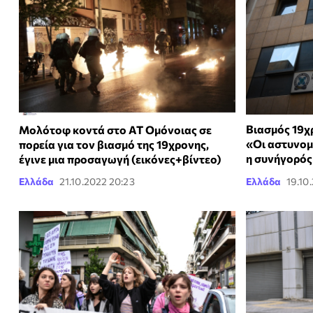
Βιασμός 19χρ
Μολότοφ κοντά στο ΑΤ Ομόνοιας σε
«Οι αστυνομ
πορεία για τον βιασμό της 19χρονης,
η συνήγορός
έγινε μια προσαγωγή (εικόνες+βίντεο)
Ελλάδα
21.10.2022 20:23
Ελλάδα
19.10