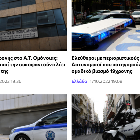
ονης στο Α.Τ. Ομόνοιας:
Ελεύθεροι με περιοριστικούς
ικοί την συκοφαντούν» λέει
Αστυνομικοί που κατηγορούν
 της
ομαδικό βιασμό 19χρονης
.2022 19:36
Ελλάδα
17.10.2022 19:08