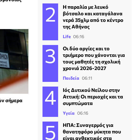
Η παραλία με λευκό
βότσαλο και καταγάλανα
νερά 35χλμ από το κέντρο
της Αθήνας
Life
06:16
Οι δύο αργίες και το
τριήμερο που χάνονται για
τους μαθητές τη σχολική
χρονιά 2026-2027
Παιδεία
06:11
Ιός Δυτικού Νείλου στην
Αττική: Οι περιοχές και τα
ών σήμερα
συμπτώματα
Υγεία
06:16
ΗΠΑ: Συναγερμός για
θανατηφόρο μύκητα που
είναι ανθεκτικός στα