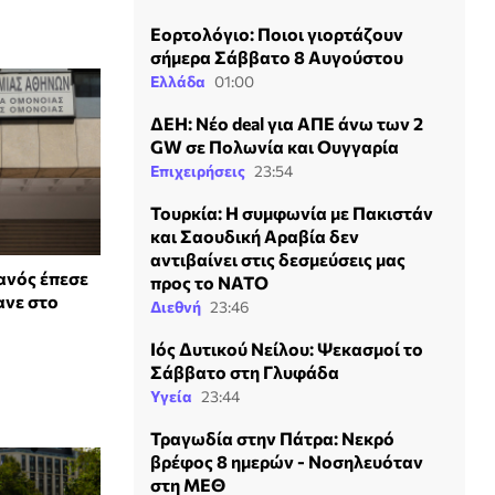
Εορτολόγιο: Ποιοι γιορτάζουν
σήμερα Σάββατο 8 Αυγούστου
Ελλάδα
01:00
ΔΕΗ: Νέο deal για ΑΠΕ άνω των 2
GW σε Πολωνία και Ουγγαρία
Επιχειρήσεις
23:54
Τουρκία: Η συμφωνία με Πακιστάν
και Σαουδική Αραβία δεν
αντιβαίνει στις δεσμεύσεις μας
ανός έπεσε
προς το ΝΑΤΟ
ανε στο
Διεθνή
23:46
Ιός Δυτικού Νείλου: Ψεκασμοί το
Σάββατο στη Γλυφάδα
Υγεία
23:44
Τραγωδία στην Πάτρα: Νεκρό
βρέφος 8 ημερών - Νοσηλευόταν
στη ΜΕΘ