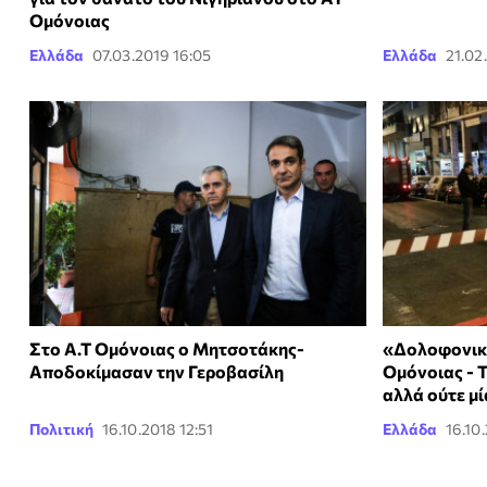
Ομόνοιας
Ελλάδα
07.03.2019 16:05
Ελλάδα
21.02
Στο Α.Τ Ομόνοιας ο Μητσοτάκης-
«Δολοφονική
Αποδοκίμασαν την Γεροβασίλη
Ομόνοιας - 
αλλά ούτε μ
Πολιτική
16.10.2018 12:51
Ελλάδα
16.10