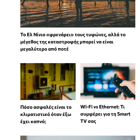
Το Ελ Νίνιο «φρενάρει» τους τυφώνες, αλλά το
μέγεθος της καταστροφής μπορεί να είναι
μεγαλύτερο από ποτέ
Wi-Fi vs Ethernet: Τι
Πόσο ασφαλές είναι το
συμφέρει για τη Smart
κλιματιστικό όταν έξω
TV σας
έχει καπνό;