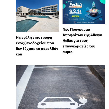
Νέο Πρόγραμμα
Αποφοίτων της Allwyn
Η μεγάλη επιστροφή
Hellas για τους
ενός ξενοδοχείου που
επαγγελματίες του
δεν ξέχασε το παρελθόν
αύριο
του