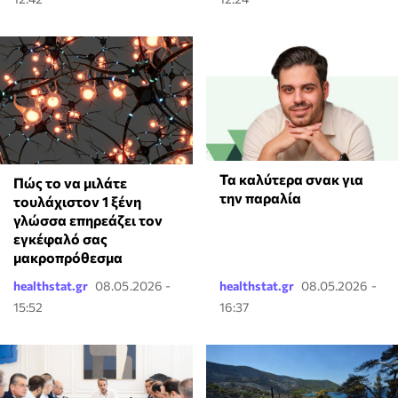
Τα καλύτερα σνακ για
⁠Πώς το να μιλάτε
την παραλία
τουλάχιστον 1 ξένη
γλώσσα επηρεάζει τον
εγκέφαλό σας
μακροπρόθεσμα
healthstat.gr
08.05.2026 -
healthstat.gr
08.05.2026 -
15:52
16:37