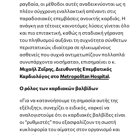
ραγδαία, οι μέθοδοι αυτές αναδεικνύονται ως η
πλέον σύγχρονη εναλλακτική απέναντι στις
παραδοσιακές επεμβάσεις ανοικτής καρδιάς. Η
ανάγκη για τέτοιες καινοτόμες λύσεις γίνεται όλο
και πιο επιτακτική, καθώς η σταδιακή γήρανση
του πληθυσμού αυξάνει τη συχνότητα σύνθετων
περιστατικών, ιδιαίτερα σε ηλικιωμένους
ασθενείς που συχνά αντιμετωπίζουν πολλαπλά
συνυπάρχοντα νοσήματα», επισημαίνει ο κ.
Μιχαήλ Ζαΐρης, Διευθυντής Επεμβατικός
Καρδιολόγος στο
Metropolitan Hospital
.
Ο ρόλος των καρδιακών βαλβίδων
«Για να κατανοήσουμε τη σημασία αυτής της
εξέλιξης», συνεχίζει ο ειδικός, «αρκεί να
αναλογιστούμε ότι οι καρδιακές βαλβίδες είναι
οι “ρυθμιστές” που εξασφαλίζουν τη σωστή
κυκλοφορία του αίματος στον οργανισμό και