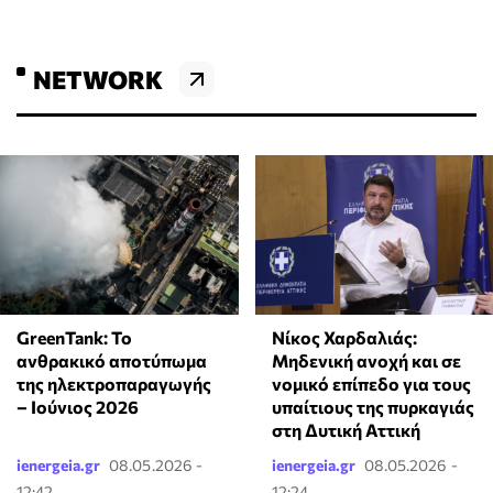
NETWORK
GreenTank: Το
Νίκος Χαρδαλιάς:
ανθρακικό αποτύπωμα
Μηδενική ανοχή και σε
της ηλεκτροπαραγωγής
νομικό επίπεδο για τους
– Ιούνιος 2026
υπαίτιους της πυρκαγιάς
στη Δυτική Αττική
ienergeia.gr
08.05.2026 -
ienergeia.gr
08.05.2026 -
12:42
12:24