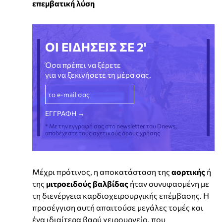
επεμβατική λύση
ΟΙ ΕΙΔΗΣΕΙΣ ΣΕ 2'
Όσα πρέπει να ξέρετε
για να ξεκινήσετε τη μέρα σας.
* Με την εγγραφή σας στο newsletter του Dnews,
αποδέχεστε τους σχετικούς όρους χρήσης
Μέχρι πρότινος, η αποκατάσταση της
αορτικής
ή
της
μιτροειδούς βαλβίδας
ήταν συνυφασμένη με
τη διενέργεια καρδιοχειρουργικής επέμβασης. Η
προσέγγιση αυτή απαιτούσε μεγάλες τομές και
ένα ιδιαίτερα βαρύ χειρουργείο, που