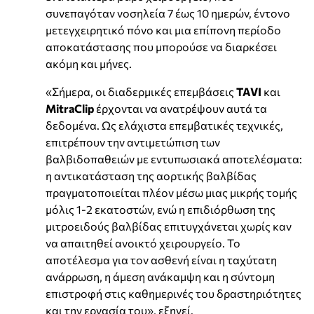
συνεπαγόταν νοσηλεία 7 έως 10 ημερών, έντονο
μετεγχειρητικό πόνο και μια επίπονη περίοδο
αποκατάστασης που μπορούσε να διαρκέσει
ακόμη και μήνες.
«Σήμερα, οι διαδερμικές επεμβάσεις
TAVI
και
MitraClip
έρχονται να ανατρέψουν αυτά τα
δεδομένα. Ως ελάχιστα επεμβατικές τεχνικές,
επιτρέπουν την αντιμετώπιση των
βαλβιδοπαθειών με εντυπωσιακά αποτελέσματα:
η αντικατάσταση της αορτικής βαλβίδας
πραγματοποιείται πλέον μέσω μιας μικρής τομής
μόλις 1-2 εκατοστών, ενώ η επιδιόρθωση της
μιτροειδούς βαλβίδας επιτυγχάνεται χωρίς καν
να απαιτηθεί ανοικτό χειρουργείο. Το
αποτέλεσμα για τον ασθενή είναι η ταχύτατη
ανάρρωση, η άμεση ανάκαμψη και η σύντομη
επιστροφή στις καθημερινές του δραστηριότητες
και την εργασία του», εξηγεί.