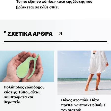
To πιο έξυπνο «όπλο» κατά της ζέστης που
βρίσκεται σε κάθε σπίτι
ΣΧΕΤΙΚΆ ΆΡΘΡΑ
Πολύποδες χοληδόχου
κύστης: Τύποι, αίτια,
συμπτώματα και
Πόνος στο πόδι: Πότε
θεραπεία
πρέπει να επισκεφθούμε
τον γιατρό;