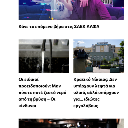
Κάνε το επόμενο βήμα στις ΣΑΕΚ ΑΛΦΑ
Οι ειδικοί
Κρατικό Νίκαιας: Δεν
προειδοποιούν: Μην
υπάρχουν λεφτά για
πίνετε ποτέ ζεστό νερό
υλικά, αλλά υπάρχουν
από τη βρύση – Οι
για... ιδιώτες
κίνδυνοι
εργολάβους