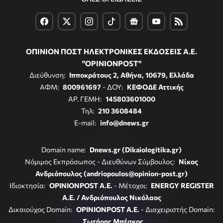
ΟΠΙΝΙΟΝ ΠΟΣΤ ΗΛΕΚΤΡΟΝΙΚΕΣ ΕΚΔΟΣΕΙΣ Α.Ε.
"OPINIONPOST"
Διεύθυνση:
Ιπποκράτους 2, Αθήνα, 10679, Ελλάδα
ΑΦΜ:
800961697
- ΔΟΥ:
ΚΕΦΟΔΕ Αττικής
ΑΡ. ΓΕΜΗ:
145803601000
Τηλ:
210 3608484
E-mail:
info@dnews.gr
Domain name:
Dnews.gr (Dikaiologitika.gr)
Νόμιμος Εκπρόσωπος - Διευθύνων Σύμβουλος:
Νίκος
Ανδριόπουλος (andriopoulos@opinion-post.gr)
Ιδιοκτησία:
OPINIONPOST A.E.
- Μέτοχοι:
ENERGY REGISTER
Α.Ε. / Ανδριόπουλος Νικόλαος
Δικαιούχος Domain:
OPINIONPOST A.E.
- Διαχειριστής Domain:
Σωτήρης Μπέσκος