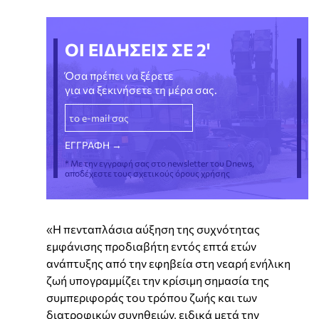
ΟΙ ΕΙΔΗΣΕΙΣ ΣΕ 2'
Όσα πρέπει να ξέρετε
για να ξεκινήσετε τη μέρα σας.
* Με την εγγραφή σας στο newsletter του Dnews,
αποδέχεστε τους σχετικούς όρους χρήσης
«Η πενταπλάσια αύξηση της συχνότητας
εμφάνισης προδιαβήτη εντός επτά ετών
ανάπτυξης από την εφηβεία στη νεαρή ενήλικη
ζωή υπογραμμίζει την κρίσιμη σημασία της
συμπεριφοράς του τρόπου ζωής και των
διατροφικών συνηθειών, ειδικά μετά την