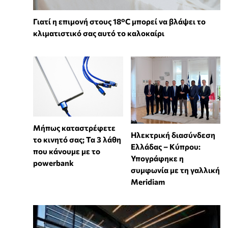
Γιατί η επιμονή στους 18°C μπορεί να βλάψει το
κλιματιστικό σας αυτό το καλοκαίρι
Μήπως καταστρέφετε
Ηλεκτρική διασύνδεση
το κινητό σας; Τα 3 λάθη
Ελλάδας – Κύπρου:
που κάνουμε με το
Υπογράφηκε η
powerbank
συμφωνία με τη γαλλική
Meridiam