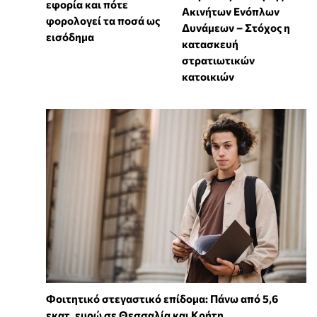
εφορία και πότε
Ακινήτων Ενόπλων
φορολογεί τα ποσά ως
Δυνάμεων – Στόχος η
εισόδημα
κατασκευή
στρατιωτικών
κατοικιών
Φοιτητικό στεγαστικό επίδομα: Πάνω από 5,6
εκατ. ευρώ σε Θεσσαλία και Κρήτη