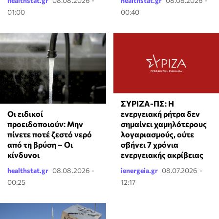
healthstat.gr
08.08.2026 -
healthstat.gr
08.08.2026 -
01:00
00:40
ΣΥΡΙΖΑ-ΠΣ: Η
Οι ειδικοί
ενεργειακή ρήτρα δεν
προειδοποιούν: Μην
σημαίνει χαμηλότερους
πίνετε ποτέ ζεστό νερό
λογαριασμούς, ούτε
από τη βρύση – Οι
σβήνει 7 χρόνια
κίνδυνοι
ενεργειακής ακρίβειας
healthstat.gr
08.08.2026 -
ienergeia.gr
08.07.2026 -
00:25
12:17