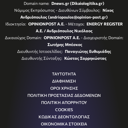
Domain name:
Dnews.gr (Dikaiologitika.gr)
Νόμιμος Εκπρόσωπος - Διευθύνων Σύμβουλος:
Νίκος
Ανδριόπουλος (andriopoulos@opinion-post.gr)
Ιδιοκτησία:
OPINIONPOST A.E.
- Μέτοχοι:
ENERGY REGISTER
Α.Ε. / Ανδριόπουλος Νικόλαος
Δικαιούχος Domain:
OPINIONPOST A.E.
- Διαχειριστής Domain:
Σωτήρης Μπέσκος
Διευθυντής Ιστοσελίδας:
Παναγιώτης Ευθυμιάδης
Διευθυντής Σύνταξης:
Κώστας Σαρρηκώστας
ΤΑΥΤΟΤΗΤΑ
ΔΙΑΦΗΜΙΣΗ
ΟΡΟΙ ΧΡΗΣΗΣ
ΠΟΛΙΤΙΚΗ ΠΡΟΣΤΑΣΙΑΣ ΔΕΔΟΜΕΝΩΝ
ΠΟΛΙΤΙΚΗ ΑΠΟΡΡΗΤΟΥ
COOKIES
ΚΩΔΙΚΑΣ ΔΕΟΝΤΟΛΟΓΙΑΣ
ΟΙΚΟΝΟΜΙΚΑ ΣΤΟΙΧΕΙΑ