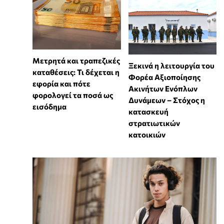
Μετρητά και τραπεζικές
Ξεκινά η λειτουργία του
καταθέσεις: Τι δέχεται η
Φορέα Αξιοποίησης
εφορία και πότε
Ακινήτων Ενόπλων
φορολογεί τα ποσά ως
Δυνάμεων – Στόχος η
εισόδημα
κατασκευή
στρατιωτικών
κατοικιών