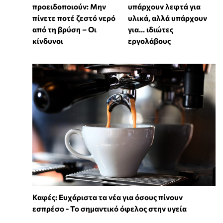
προειδοποιούν: Μην
υπάρχουν λεφτά για
πίνετε ποτέ ζεστό νερό
υλικά, αλλά υπάρχουν
από τη βρύση – Οι
για... ιδιώτες
κίνδυνοι
εργολάβους
Καφές: Ευχάριστα τα νέα για όσους πίνουν
εσπρέσο - Το σημαντικό όφελος στην υγεία