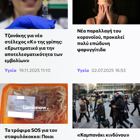
Νέα παραλλαγή του
Τζανάκης για νέο
κορονοϊού, προκαλεί
στέλεχος «Κ» της γρίπης:
πολύ επώδυνη
«Ερωτηματικά για την
φαρυγγίτιδα
αποτελεσματικότητα των
εμβολίων»
Υγεία
19.11.2025 11:10
Υγεία
02.07.2025 16:53
Τα τρόφιμα SOS για τον
«Καμπανάκι κινδύνου»
σταφυλόκοκκο: Ποιοι