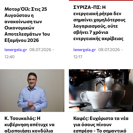
ΣΥΡΙΖΑ-ΠΣ: Η
Μοτορ Όϊλ: Στις 25
ενεργειακή ρήτρα δεν
Αυγούστου η
σημαίνει χαμηλότερους
ανακοίνωση των
λογαριασμούς, ούτε
Οικονομικών
σβήνει 7 χρόνια
Αποτελεσμάτων 1ου
ενεργειακής ακρίβειας
Εξαμήνου 2026
ienergeia.gr
08.07.2026 -
ienergeia.gr
08.07.2026 -
12:40
12:17
Κ. Τσουκαλάς: Η
Καφές: Ευχάριστα τα νέα
κυβέρνηση απέτυχε να
για όσους πίνουν
αξιοποιήσει κονδύλια
εσπρέσο - Το σημαντικό