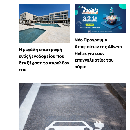
Νέο Πρόγραμμα
Αποφοίτων της Allwyn
Η μεγάλη επιστροφή
Hellas για τους
ενός ξενοδοχείου που
επαγγελματίες του
δεν ξέχασε το παρελθόν
αύριο
του