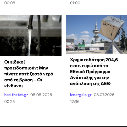
00:08
01:00
Χρηματοδότηση 204,6
Οι ειδικοί
εκατ. ευρώ από το
προειδοποιούν: Μην
Εθνικό Πρόγραμμα
πίνετε ποτέ ζεστό νερό
Ανάπτυξης για την
από τη βρύση – Οι
ανάπλαση της ΔΕΘ
κίνδυνοι
healthstat.gr
08.08.2026 -
ienergeia.gr
08.07.2026 -
00:25
12:36