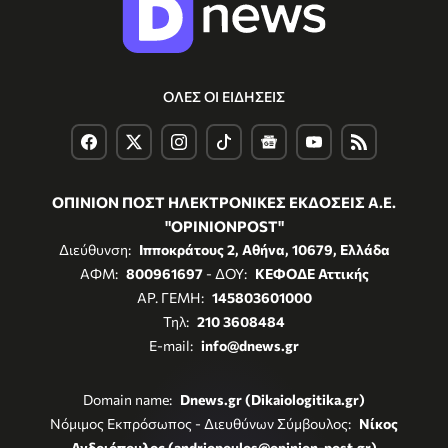
ΟΛΕΣ ΟΙ ΕΙΔΗΣΕΙΣ
ΟΠΙΝΙΟΝ ΠΟΣΤ ΗΛΕΚΤΡΟΝΙΚΕΣ ΕΚΔΟΣΕΙΣ Α.Ε.
"OPINIONPOST"
Διεύθυνση:
Ιπποκράτους 2, Αθήνα, 10679, Ελλάδα
ΑΦΜ:
800961697
- ΔΟΥ:
ΚΕΦΟΔΕ Αττικής
ΑΡ. ΓΕΜΗ:
145803601000
Τηλ:
210 3608484
E-mail:
info@dnews.gr
Domain name:
Dnews.gr (Dikaiologitika.gr)
Νόμιμος Εκπρόσωπος - Διευθύνων Σύμβουλος:
Νίκος
Ανδριόπουλος (andriopoulos@opinion-post.gr)