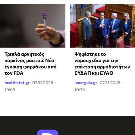
Ψηφίστηκε το
Τριπλά αρνητικός
νομοσχέδιο για την
καρκίνος μαστού: Νέα
επέκταση αρμοδιοτήτων
έγκριση φαρμάκου από
ΕΥΔΑΠ και ΕΥΑΘ
τον FDA
healthstat.gr
07.31.2026 -
ienergeia.gr
07.31.2026 -
10:08
10:39