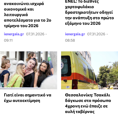
ENEL: Το διεθνές
ανακοινώνει ισχυρά
χαρτοφυλάκιο
οικονομικά και
δραστηριοτήτων οδηγεί
λειτουργικά
την ανάπτυξη στο πρώτο
αποτελέσματα για το 2ο
εξάμηνο του 2026
τρίμηνο του 2026
ienergeia.gr
07.31.2026 -
ienergeia.gr
07.31.2026 -
09:11
08:58
Γιατί είναι σημαντικό να
Θεσσαλονίκη: Τσακάλι
έχω αυτοεκτίμηση
δάγκωσε στο πρόσωπο
4χρονη ενώ έπαιζε σε
αυλή ταβέρνας