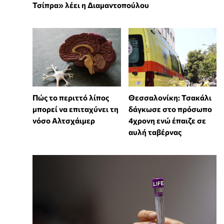
Τσίπρα» λέει η Διαμαντοπούλου
Πώς το περιττό λίπος
Θεσσαλονίκη: Τσακάλι
μπορεί να επιταχύνει τη
δάγκωσε στο πρόσωπο
νόσο Αλτσχάιμερ
4χρονη ενώ έπαιζε σε
αυλή ταβέρνας