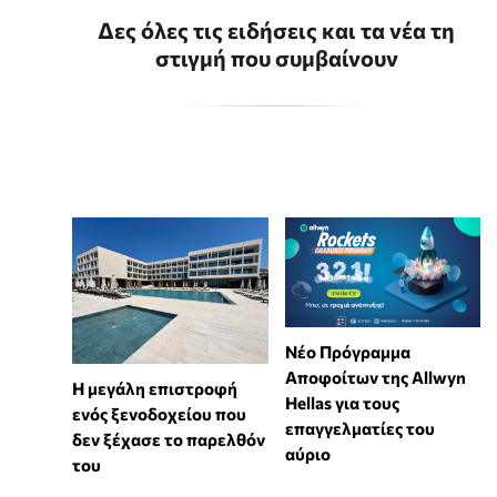
Δες όλες τις ειδήσεις και τα νέα τη
στιγμή που συμβαίνουν
Νέο Πρόγραμμα
Αποφοίτων της Allwyn
Η μεγάλη επιστροφή
Hellas για τους
ενός ξενοδοχείου που
επαγγελματίες του
δεν ξέχασε το παρελθόν
αύριο
του