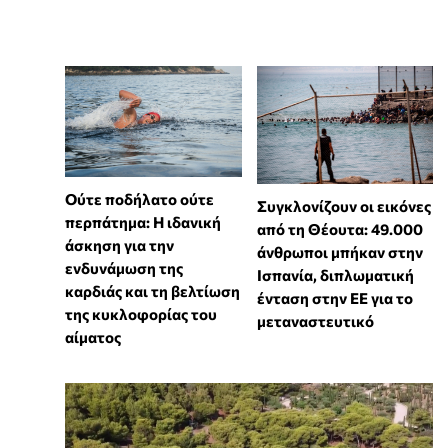
Ούτε ποδήλατο ούτε
Συγκλονίζουν οι εικόνες
περπάτημα: Η ιδανική
από τη Θέουτα: 49.000
άσκηση για την
άνθρωποι μπήκαν στην
ενδυνάμωση της
Ισπανία, διπλωματική
καρδιάς και τη βελτίωση
ένταση στην ΕΕ για το
της κυκλοφορίας του
μεταναστευτικό
αίματος