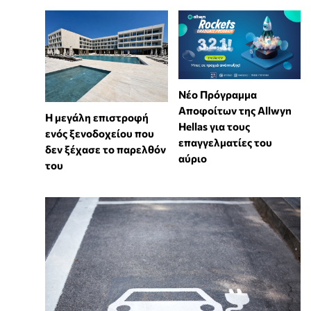
Νέο Πρόγραμμα
Αποφοίτων της Allwyn
Η μεγάλη επιστροφή
Hellas για τους
ενός ξενοδοχείου που
επαγγελματίες του
δεν ξέχασε το παρελθόν
αύριο
του