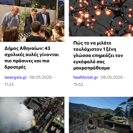
⁠Πώς το να μιλάτε
Δήμος Αθηναίων: 43
τουλάχιστον 1 ξένη
σχολικές αυλές γίνονται
γλώσσα επηρεάζει τον
πιο πράσινες και πιο
εγκέφαλό σας
δροσερές
μακροπρόθεσμα
ienergeia.gr
08.05.2026 -
healthstat.gr
08.05.2026 -
11:33
15:52