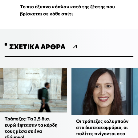
To πιο έξυπνο «όπλο» κατά της ζέστης που
βρίσκεται σε κάθε σπίτι
ΣΧΕΤΙΚΆ ΆΡΘΡΑ
Τράπεζες: Τα 2,5 δισ.
Οι τράπεζες κολυμπούν
ευρώ έφτασαν τα κέρδη
στα δισεκατομμύρια, οι
τους μέσα σε ένα
πολίτες πνίγονται στα
εξάμηνο!