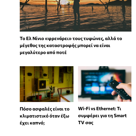
Το Ελ Νίνιο «φρενάρει» τους τυφώνες, αλλά το
μέγεθος της καταστροφής μπορεί να είναι
μεγαλύτερο από ποτέ
Wi-Fi vs Ethernet: Τι
Πόσο ασφαλές είναι το
συμφέρει για τη Smart
κλιματιστικό όταν έξω
TV σας
έχει καπνό;