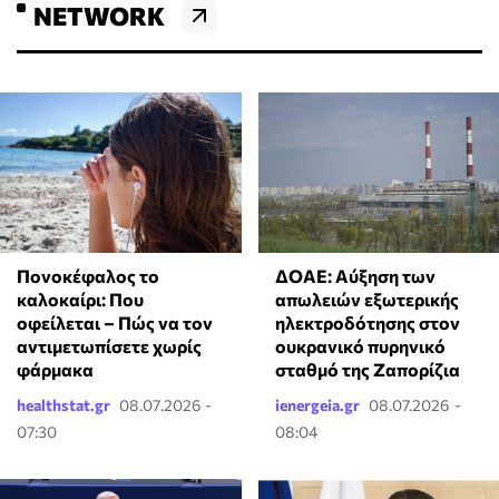
NETWORK
Πονοκέφαλος το
ΔΟΑΕ: Αύξηση των
καλοκαίρι: Που
απωλειών εξωτερικής
οφείλεται – Πώς να τον
ηλεκτροδότησης στον
αντιμετωπίσετε χωρίς
ουκρανικό πυρηνικό
φάρμακα
σταθμό της Ζαπορίζια
healthstat.gr
08.07.2026 -
ienergeia.gr
08.07.2026 -
07:30
08:04