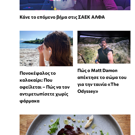
Κάνε το επόμενο βήμα στις ΣΑΕΚ ΑΛΦΑ
Πώς ο Matt Damon
Πονοκέφαλος το
απέκτησε το σώμα του
καλοκαίρι: Που
για την ταινία «The
οφείλεται – Πώς να τον
Odyssey»
αντιμετωπίσετε χωρίς
φάρμακα