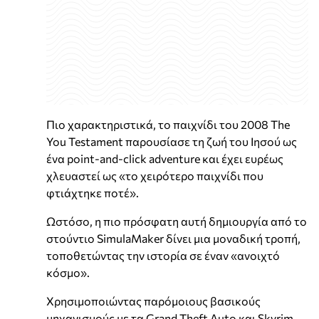
Πιο χαρακτηριστικά, το παιχνίδι του 2008 The
You Testament παρουσίασε τη ζωή του Ιησού ως
ένα point-and-click adventure και έχει ευρέως
χλευαστεί ως «το χειρότερο παιχνίδι που
φτιάχτηκε ποτέ».
Ωστόσο, η πιο πρόσφατη αυτή δημιουργία από το
στούντιο SimulaMaker δίνει μια μοναδική τροπή,
τοποθετώντας την ιστορία σε έναν «ανοιχτό
κόσμο».
Χρησιμοποιώντας παρόμοιους βασικούς
μηχανισμούς με τα Grand Theft Auto και Skyrim,