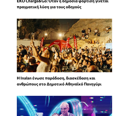
EKO Charge&Go: Όταν η δημόσια φόρτιση γίνεται
πραγματική λύση για τους οδηγούς
Η Inalan ένωσε παράδοση, διασκέδαση και
ανθρώπους στο Δημοτικό Αθηναϊκό Πανηγύρι