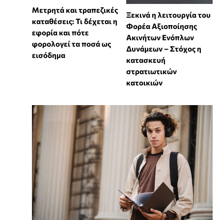
Μετρητά και τραπεζικές
Ξεκινά η λειτουργία του
καταθέσεις: Τι δέχεται η
Φορέα Αξιοποίησης
εφορία και πότε
Ακινήτων Ενόπλων
φορολογεί τα ποσά ως
Δυνάμεων – Στόχος η
εισόδημα
κατασκευή
στρατιωτικών
κατοικιών