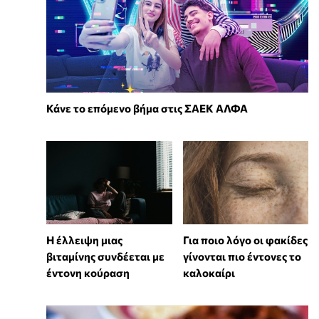
Κάνε το επόμενο βήμα στις ΣΑΕΚ ΑΛΦΑ
⁠Η έλλειψη μιας
Για ποιο λόγο οι φακίδες
βιταμίνης συνδέεται με
γίνονται πιο έντονες το
έντονη κούραση
καλοκαίρι