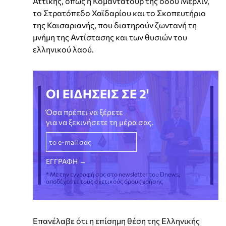
Αττικής, όπως η Κομαντατούρ της οδού Μέρλιν,
το Στρατόπεδο Χαϊδαρίου και το Σκοπευτήριο
της Καισαριανής, που διατηρούν ζωντανή τη
μνήμη της Αντίστασης και των θυσιών του
ελληνικού λαού.
ΟΙ ΕΙΔΗΣΕΙΣ ΣΕ 2'
Όσα πρέπει να ξέρετε
για να ξεκινήσετε τη μέρα σας.
* Με την εγγραφή σας στο newsletter του Dnews,
αποδέχεστε τους σχετικούς όρους χρήσης
Επανέλαβε ότι η επίσημη θέση της Ελληνικής