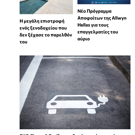
Νέο Πρόγραμμα
Αποφοίτων της Allwyn
Η μεγάλη επιστροφή
Hellas για τους
ενός ξενοδοχείου που
επαγγελματίες του
δεν ξέχασε το παρελθόν
αύριο
του