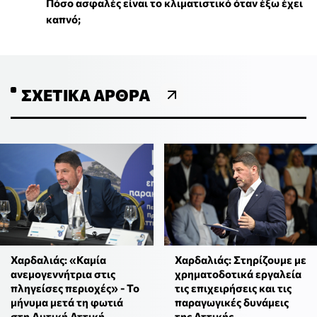
Πόσο ασφαλές είναι το κλιματιστικό όταν έξω έχει
καπνό;
ΣΧΕΤΙΚΆ ΆΡΘΡΑ
Χαρδαλιάς: «Καμία
Χαρδαλιάς: Στηρίζουμε με
ανεμογεννήτρια στις
χρηματοδοτικά εργαλεία
πληγείσες περιοχές» - Το
τις επιχειρήσεις και τις
μήνυμα μετά τη φωτιά
παραγωγικές δυνάμεις
στη Δυτική Αττική
της Αττικής