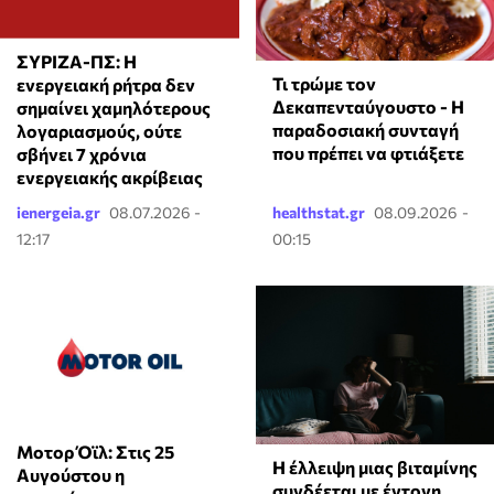
ΣΥΡΙΖΑ-ΠΣ: Η
Τι τρώμε τον
ενεργειακή ρήτρα δεν
Δεκαπενταύγουστο - Η
σημαίνει χαμηλότερους
παραδοσιακή συνταγή
λογαριασμούς, ούτε
που πρέπει να φτιάξετε
σβήνει 7 χρόνια
ενεργειακής ακρίβειας
ienergeia.gr
08.07.2026 -
healthstat.gr
08.09.2026 -
12:17
00:15
Μοτορ Όϊλ: Στις 25
⁠Η έλλειψη μιας βιταμίνης
Αυγούστου η
συνδέεται με έντονη