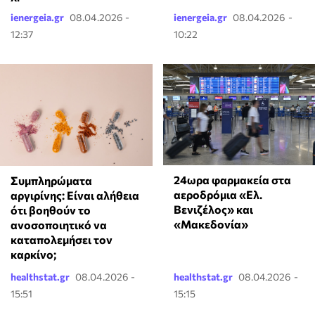
ienergeia.gr
08.04.2026 -
ienergeia.gr
08.04.2026 -
12:37
10:22
24ωρα φαρμακεία στα
⁠Συμπληρώματα
αεροδρόμια «Ελ.
αργιρίνης: Είναι αλήθεια
Βενιζέλος» και
ότι βοηθούν το
«Μακεδονία»
ανοσοποιητικό να
καταπολεμήσει τον
καρκίνο;
healthstat.gr
08.04.2026 -
healthstat.gr
08.04.2026 -
15:51
15:15