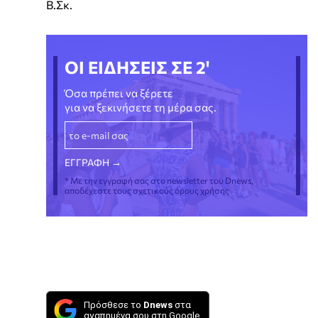
Β.Σκ.
ΟΙ ΕΙΔΗΣΕΙΣ ΣΕ 2'
Όσα πρέπει να ξέρετε
για να ξεκινήσετε τη μέρα σας.
* Με την εγγραφή σας στο newsletter του Dnews,
αποδέχεστε τους σχετικούς όρους χρήσης
Πρόσθεσε το
Dnews
στα
αγαπημένα σου στη Google