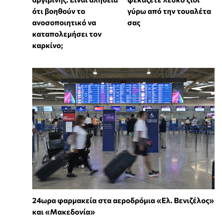
ότι βοηθούν το
γύρω από την τουαλέτα
ανοσοποιητικό να
σας
καταπολεμήσει τον
καρκίνο;
24ωρα φαρμακεία στα αεροδρόμια «Ελ. Βενιζέλος»
και «Μακεδονία»