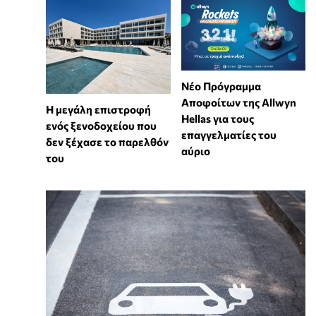
Νέο Πρόγραμμα
Αποφοίτων της Allwyn
Η μεγάλη επιστροφή
Hellas για τους
ενός ξενοδοχείου που
επαγγελματίες του
δεν ξέχασε το παρελθόν
αύριο
του