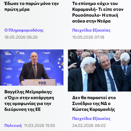
Το επίσημο «όχι» του
Έδωσε το παρών μόνο την
Καραμανλή- Τι είπε στον
πρώτη μέρα
Ρουσόπουλο- Η επική
ατάκα στην Ντόρα
Ο Πληροφοριοδότης
Παιχνίδια Εξουσίας
18.05.2026 06:26
10.05.2026 07:18
Βαγγέλης Μεϊμαράκης:
«Όχι» στην κατάργηση
Δεν θα παραστεί στο
της ομοφωνίας για την
Συνέδριο της ΝΔ ο
διεύρυνση της ΕΕ
Κώστας Καραμανλής
Παιχνίδια Εξουσίας
Πολιτική
11.03.2026 15:55
24.02.2026 06:02