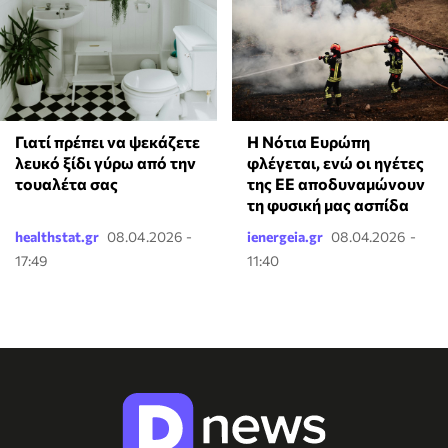
Η Νότια Ευρώπη
Γιατί πρέπει να ψεκάζετε
φλέγεται, ενώ οι ηγέτες
λευκό ξίδι γύρω από την
της ΕΕ αποδυναμώνουν
τουαλέτα σας
τη φυσική μας ασπίδα
healthstat.gr
08.04.2026 -
ienergeia.gr
08.04.2026 -
17:49
11:40