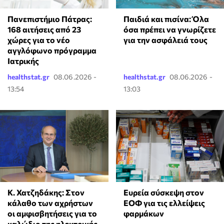
Πανεπιστήμιο Πάτρας:
Παιδιά και πισίνα: Όλα
168 αιτήσεις από 23
όσα πρέπει να γνωρίζετε
χώρες για το νέο
για την ασφάλειά τους
αγγλόφωνο πρόγραμμα
Ιατρικής
healthstat.gr
08.06.2026 -
healthstat.gr
08.06.2026 -
13:54
13:03
Κ. Χατζηδάκης: Στον
Ευρεία σύσκεψη στον
κάλαθο των αχρήστων
ΕΟΦ για τις ελλείψεις
οι αμφισβητήσεις για το
φαρμάκων
καλώδιο της ηλεκτρικής