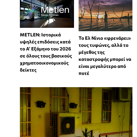
METLEN: Ιστορικά
Το Ελ Νίνιο «φρενάρει»
υψηλές επιδόσεις κατά
τους τυφώνες, αλλά το
το Α’ Εξάμηνο του 2026
μέγεθος της
σε όλους τους βασικούς
καταστροφής μπορεί να
χρηματοοικονομικούς
είναι μεγαλύτερο από
δείκτες
ποτέ