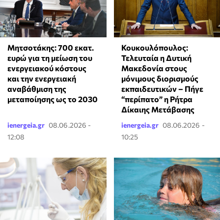
Μητσοτάκης: 700 εκατ.
Κουκουλόπουλος:
ευρώ για τη μείωση του
Τελευταία η Δυτική
ενεργειακού κόστους
Μακεδονία στους
και την ενεργειακή
μόνιμους διορισμούς
αναβάθμιση της
εκπαιδευτικών – Πήγε
μεταποίησης ως το 2030
“περίπατο” η Ρήτρα
Δίκαιης Μετάβασης
ienergeia.gr
08.06.2026 -
ienergeia.gr
08.06.2026 -
12:08
10:25