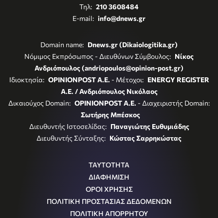
Τηλ:
210 3608484
E-mail:
info@dnews.gr
Domain name:
Dnews.gr (Dikaiologitika.gr)
Νόμιμος Εκπρόσωπος - Διευθύνων Σύμβουλος:
Νίκος
Ανδριόπουλος (andriopoulos@opinion-post.gr)
Ιδιοκτησία:
OPINIONPOST A.E.
- Μέτοχοι:
ENERGY REGISTER
Α.Ε. / Ανδριόπουλος Νικόλαος
Δικαιούχος Domain:
OPINIONPOST A.E.
- Διαχειριστής Domain:
Σωτήρης Μπέσκος
Διευθυντής Ιστοσελίδας:
Παναγιώτης Ευθυμιάδης
Διευθυντής Σύνταξης:
Κώστας Σαρρηκώστας
ΤΑΥΤΟΤΗΤΑ
ΔΙΑΦΗΜΙΣΗ
ΟΡΟΙ ΧΡΗΣΗΣ
ΠΟΛΙΤΙΚΗ ΠΡΟΣΤΑΣΙΑΣ ΔΕΔΟΜΕΝΩΝ
ΠΟΛΙΤΙΚΗ ΑΠΟΡΡΗΤΟΥ