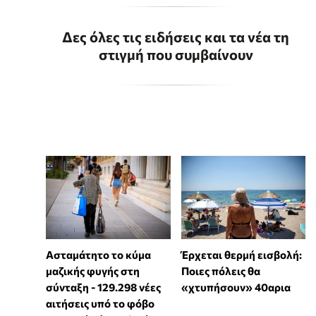
Δες όλες τις ειδήσεις και τα νέα τη
στιγμή που συμβαίνουν
Ασταμάτητο το κύμα
Έρχεται θερμή εισβολή:
μαζικής φυγής στη
Ποιες πόλεις θα
σύνταξη - 129.298 νέες
«χτυπήσουν» 40αρια
αιτήσεις υπό το φόβο