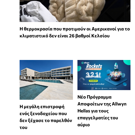
Η θερμοκρασία που προτιμούν οι Αμερικανοί για το
κλιματιστικό δεν είναι 26 βαθμοί Κελσίου
Νέο Πρόγραμμα
Αποφοίτων της Allwyn
Η μεγάλη επιστροφή
Hellas για τους
ενός ξενοδοχείου που
επαγγελματίες του
δεν ξέχασε το παρελθόν
αύριο
του