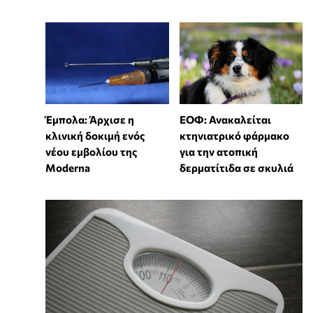
Έμπολα: Άρχισε η
ΕΟΦ: Ανακαλείται
κλινική δοκιμή ενός
κτηνιατρικό φάρμακο
νέου εμβολίου της
για την ατοπική
Moderna
δερματίτιδα σε σκυλιά