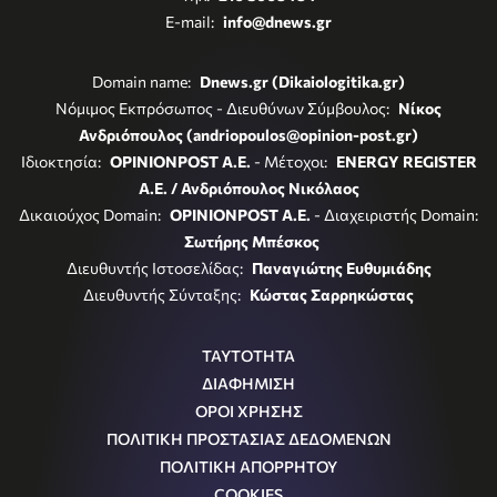
E-mail:
info@dnews.gr
Domain name:
Dnews.gr (Dikaiologitika.gr)
Νόμιμος Εκπρόσωπος - Διευθύνων Σύμβουλος:
Νίκος
Ανδριόπουλος (andriopoulos@opinion-post.gr)
Ιδιοκτησία:
OPINIONPOST A.E.
- Μέτοχοι:
ENERGY REGISTER
Α.Ε. / Ανδριόπουλος Νικόλαος
Δικαιούχος Domain:
OPINIONPOST A.E.
- Διαχειριστής Domain:
Σωτήρης Μπέσκος
Διευθυντής Ιστοσελίδας:
Παναγιώτης Ευθυμιάδης
Διευθυντής Σύνταξης:
Κώστας Σαρρηκώστας
ΤΑΥΤΟΤΗΤΑ
ΔΙΑΦΗΜΙΣΗ
ΟΡΟΙ ΧΡΗΣΗΣ
ΠΟΛΙΤΙΚΗ ΠΡΟΣΤΑΣΙΑΣ ΔΕΔΟΜΕΝΩΝ
ΠΟΛΙΤΙΚΗ ΑΠΟΡΡΗΤΟΥ
COOKIES