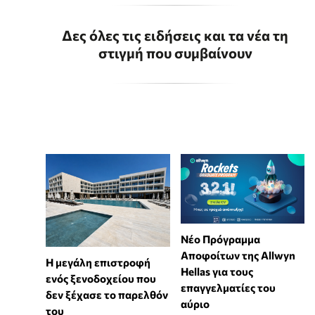
Δες όλες τις ειδήσεις και τα νέα τη
στιγμή που συμβαίνουν
Νέο Πρόγραμμα
Αποφοίτων της Allwyn
Η μεγάλη επιστροφή
Hellas για τους
ενός ξενοδοχείου που
επαγγελματίες του
δεν ξέχασε το παρελθόν
αύριο
του