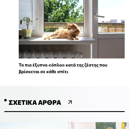
To πιο έξυπνο «όπλο» κατά της ζέστης που
βρίσκεται σε κάθε σπίτι
ΣΧΕΤΙΚΆ ΆΡΘΡΑ