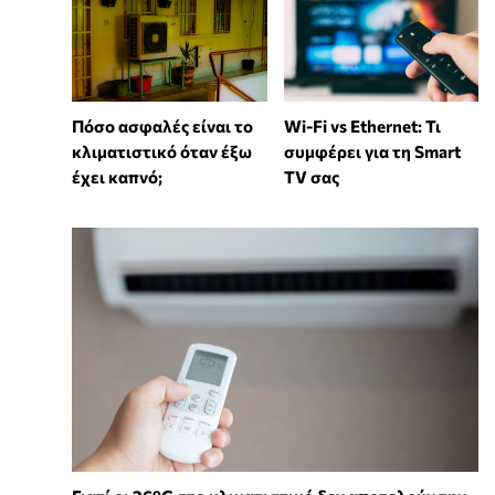
Wi-Fi vs Ethernet: Τι
Πόσο ασφαλές είναι το
συμφέρει για τη Smart
κλιματιστικό όταν έξω
TV σας
έχει καπνό;