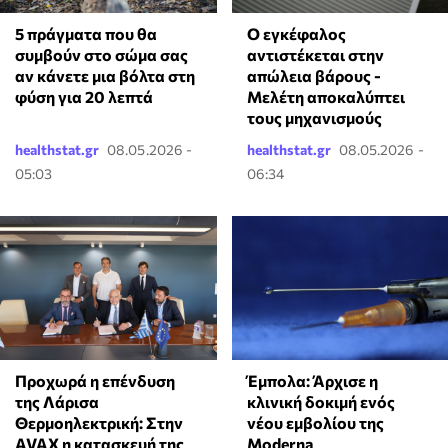
5 πράγματα που θα
Ο εγκέφαλος
συμβούν στο σώμα σας
αντιστέκεται στην
αν κάνετε μια βόλτα στη
απώλεια βάρους -
φύση για 20 λεπτά
Μελέτη αποκαλύπτει
τους μηχανισμούς
healthstat.gr
08.05.2026 -
healthstat.gr
08.05.2026 -
05:03
06:34
Προχωρά η επένδυση
Έμπολα: Άρχισε η
της Λάρισα
κλινική δοκιμή ενός
Θερμοηλεκτρική: Στην
νέου εμβολίου της
AVAX η κατασκευή της
Moderna