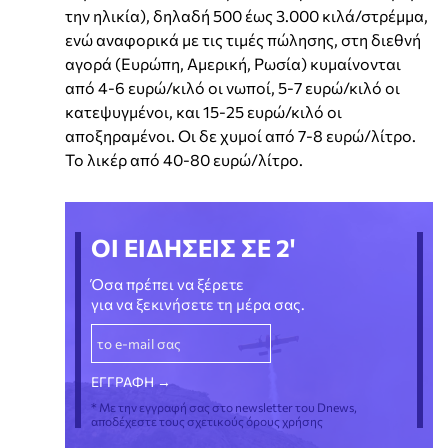
την ηλικία), δηλαδή 500 έως 3.000 κιλά/στρέμμα,
ενώ αναφορικά με τις τιμές πώλησης, στη διεθνή
αγορά (Ευρώπη, Αμερική, Ρωσία) κυμαίνονται
από 4-6 ευρώ/κιλό οι νωποί, 5-7 ευρώ/κιλό οι
κατεψυγμένοι, και 15-25 ευρώ/κιλό οι
αποξηραμένοι. Οι δε χυμοί από 7-8 ευρώ/λίτρο.
Το λικέρ από 40-80 ευρώ/λίτρο.
ΟΙ ΕΙΔΗΣΕΙΣ ΣΕ 2'
Όσα πρέπει να ξέρετε
για να ξεκινήσετε τη μέρα σας.
* Με την εγγραφή σας στο newsletter του Dnews,
αποδέχεστε τους σχετικούς όρους χρήσης