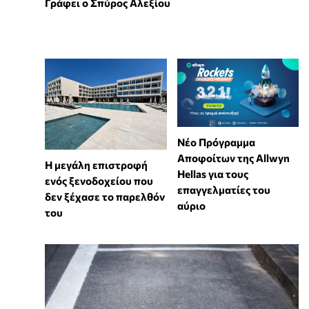
Γράφει ο Σπύρος Αλεξίου
Νέο Πρόγραμμα
Αποφοίτων της Allwyn
Η μεγάλη επιστροφή
Hellas για τους
ενός ξενοδοχείου που
επαγγελματίες του
δεν ξέχασε το παρελθόν
αύριο
του