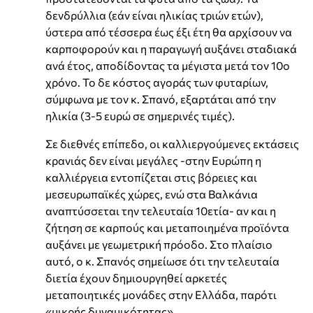
δενδρύλλια (εάν είναι ηλικίας τριών ετών),
ύστερα από τέσσερα έως έξι έτη θα αρχίσουν να
καρποφορούν και η παραγωγή αυξάνει σταδιακά
ανά έτος, αποδίδοντας τα μέγιστα μετά τον 10ο
χρόνο. Το δε κόστος αγοράς των φυταρίων,
σύμφωνα με τον κ. Σπανό, εξαρτάται από την
ηλικία (3-5 ευρώ σε σημερινές τιμές).
Σε διεθνές επίπεδο, οι καλλιεργούμενες εκτάσεις
κρανιάς δεν είναι μεγάλες -στην Ευρώπη η
καλλιέργεια εντοπίζεται στις βόρειες και
μεσευρωπαϊκές χώρες, ενώ στα Βαλκάνια
αναπτύσσεται την τελευταία 10ετία- αν και η
ζήτηση σε καρπούς και μεταποιημένα προϊόντα
αυξάνει με γεωμετρική πρόοδο. Στο πλαίσιο
αυτό, ο κ. Σπανός σημείωσε ότι την τελευταία
διετία έχουν δημιουργηθεί αρκετές
μεταποιητικές μονάδες στην Ελλάδα, παρότι
«μικρής δυναμικότητας».