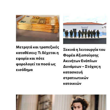
Μετρητά και τραπεζικές
Ξεκινά η λειτουργία του
καταθέσεις: Τι δέχεται η
Φορέα Αξιοποίησης
εφορία και πότε
Ακινήτων Ενόπλων
φορολογεί τα ποσά ως
Δυνάμεων – Στόχος η
εισόδημα
κατασκευή
στρατιωτικών
κατοικιών