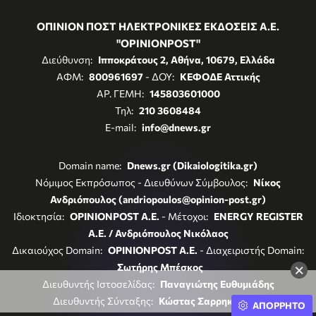
ΟΠΙΝΙΟΝ ΠΟΣΤ ΗΛΕΚΤΡΟΝΙΚΕΣ ΕΚΔΟΣΕΙΣ Α.Ε.
"OPINIONPOST"
Διεύθυνση:
Ιπποκράτους 2, Αθήνα, 10679, Ελλάδα
ΑΦΜ:
800961697
- ΔΟΥ:
ΚΕΦΟΔΕ Αττικής
ΑΡ. ΓΕΜΗ:
145803601000
Τηλ:
210 3608484
E-mail:
info@dnews.gr
Domain name:
Dnews.gr (Dikaiologitika.gr)
Νόμιμος Εκπρόσωπος - Διευθύνων Σύμβουλος:
Νίκος
Ανδριόπουλος (andriopoulos@opinion-post.gr)
Ιδιοκτησία:
OPINIONPOST A.E.
- Μέτοχοι:
ENERGY REGISTER
Α.Ε. / Ανδριόπουλος Νικόλαος
Δικαιούχος Domain:
OPINIONPOST A.E.
- Διαχειριστής Domain:
×
Σωτήρης Μπέσκος
Διευθυντής Ιστοσελίδας:
Παναγιώτης Ευθυμιάδης
Διευθυντής Σύνταξης:
Κώστας Σαρρηκώστας
ΑΠΟΡΡΗΤΟ