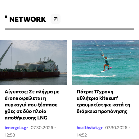
NETWORK
Πάτρα: 17χρονη
Αίγυπτος: Σε πλήγμα με
αθλήτρια kite surf
drone οφείλεται η
τραυματίστηκε κατά τη
πυρκαγιά που ξέσπασε
διάρκεια προπόνησης
χθες σε δύο πλοία
αποθήκευσης LNG
ienergeia.gr
07.30.2026 -
healthstat.gr
07.30.2026 -
12:58
14:52