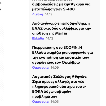
ι
διαβουλεύσεις με την Άγκυρα για
ν
μεταπώληση των S-400
Διεθνή
14:19
Από ανώνυμο email οδηγήθηκε η
ΕΛΑΣ στις δύο συλλήψεις για την
υπόθεση της Marfin
Ελλάδα
14:12
Πιερρακάκης στο ECOFIN: Η
Ελλάδα στηρίζει μια συμφωνία για
την ενοποίηση και εποπτεία των
αγορών έως τον Οκτώβριο
Οικονομία
14:09
Λογιστικός Σύλλογος Αθηνών:
Ζητά άμεσες αλλαγές στο νέο
πληροφοριακό σύστημα του e-
ΕΦΚΑ λόγω σοβαρών
προβλημάτων
Οικονομία
14:05