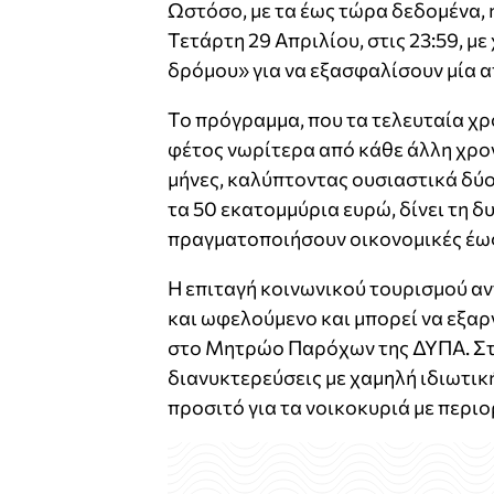
Ωστόσο, με τα έως τώρα δεδομένα, 
Τετάρτη 29 Απριλίου, στις 23:59, μ
δρόμου» για να εξασφαλίσουν μία απ
Το πρόγραμμα, που τα τελευταία χρ
φέτος νωρίτερα από κάθε άλλη χρονι
μήνες, καλύπτοντας ουσιαστικά δύο
τα 50 εκατομμύρια ευρώ, δίνει τη δ
πραγματοποιήσουν οικονομικές έως
Η επιταγή κοινωνικού τουρισμού αν
και ωφελούμενο και μπορεί να εξα
στο Μητρώο Παρόχων της ΔΥΠΑ. Στη
διανυκτερεύσεις με χαμηλή ιδιωτικ
προσιτό για τα νοικοκυριά με περι