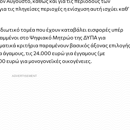
ον Αύγουστο, καθώς και για τις περιόδους των
ια τις πληγείσες περιοχές η ενίσχυση αυτή ισχύει καθ’
 ιδιωτικό τομέα που έχουν καταβάλει εισφορές υπέρ
γραμμένοι στο Ψηφιακό Μητρώο της ΔΥΠΑ για
ηματικά κριτήρια παραμένουν βασικός άξονας επιλογής
α άγαμους, τις 24.000 ευρώ για έγγαμους (με
00 ευρώ για μονογονεϊκές οικογένειες.