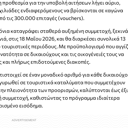
η προθεσμία για την υποβολή αιτήσεων λήγει αύριο,
ε χιλιάδες ενδιαφερόμενους να βρίσκονται σε «αγώνα
ό τις 300.000 επιταγές (vouchers).
όνια καταγράφει σταθερά αυξημένη συμμετοχή, ξεκινά
ά, στις 18 Μαΐου 2026, και θα διαρκέσει συνολικά 13
 τουριστικές περιόδους. Με προϋπολογισμό που αγγίζ
υνατότητα σε δικαιούχους και τις οικογένειές τους να
 και πλήρως επιδοτούμενες διακοπές.
τιστοιχεί σε έναν μοναδικό αριθμό για κάθε δικαιούχο
ργυρωθεί σε τουριστικά καταλύματα που συμμετέχουν
ν πλειονότητα των προορισμών, καλύπτονται έως έξι
ή συμμετοχή, καθιστώντας το πρόγραμμα ιδιαίτερα
ορισμένο εισόδημα.