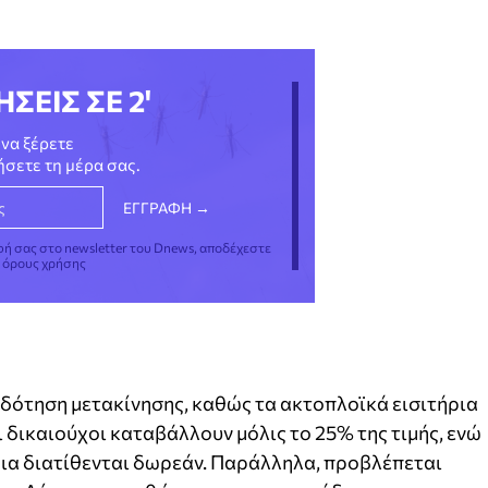
ΗΣΕΙΣ ΣΕ 2'
να ξέρετε
νήσετε τη μέρα σας.
φή σας στο newsletter του Dnews, αποδέχεστε
ς όρους χρήσης
δότηση μετακίνησης, καθώς τα ακτοπλοϊκά εισιτήρια
 δικαιούχοι καταβάλλουν μόλις το 25% της τιμής, ενώ
ήρια διατίθενται δωρεάν. Παράλληλα, προβλέπεται