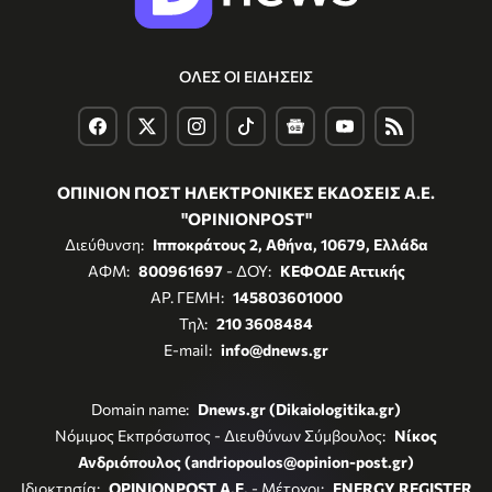
ΟΛΕΣ ΟΙ ΕΙΔΗΣΕΙΣ
ΟΠΙΝΙΟΝ ΠΟΣΤ ΗΛΕΚΤΡΟΝΙΚΕΣ ΕΚΔΟΣΕΙΣ Α.Ε.
"OPINIONPOST"
Διεύθυνση:
Ιπποκράτους 2, Αθήνα, 10679, Ελλάδα
ΑΦΜ:
800961697
- ΔΟΥ:
ΚΕΦΟΔΕ Αττικής
ΑΡ. ΓΕΜΗ:
145803601000
Τηλ:
210 3608484
E-mail:
info@dnews.gr
Domain name:
Dnews.gr (Dikaiologitika.gr)
Νόμιμος Εκπρόσωπος - Διευθύνων Σύμβουλος:
Νίκος
Ανδριόπουλος (andriopoulos@opinion-post.gr)
Ιδιοκτησία:
OPINIONPOST A.E.
- Μέτοχοι:
ENERGY REGISTER