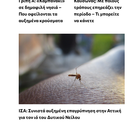
Γρίπη Α: «Καμπανάκι»
Καύσωνας: Με ποιους
σε δημοφιλή νησιά –
τρόπους επηρεάζει την
Που οφείλονται τα
περίοδο – Τι μπορείτε
αυξημένα κρούσματα
να κάνετε
ΙΣΑ: Συνιστά αυξημένη επαγρύπνηση στην Αττική
για τον ιό του Δυτικού Νείλου