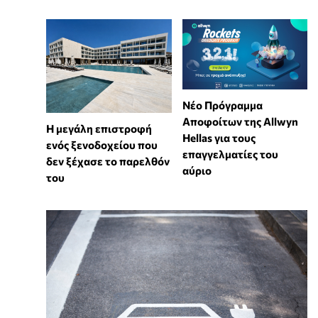
Νέο Πρόγραμμα
Αποφοίτων της Allwyn
Η μεγάλη επιστροφή
Hellas για τους
ενός ξενοδοχείου που
επαγγελματίες του
δεν ξέχασε το παρελθόν
αύριο
του