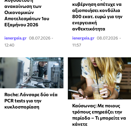
κυβέρνηση απέτυχε να
ανακοίνωση των
αξιοποιήσει κονδύλια
Οικονομικών
800 εκατ. ευρώ για την
Αποτελεσμάτων 1ου
ενεργειακή
Εξαμήνου 2026
ανθεκτικότητα
ienergeia.gr
08.07.2026 -
ienergeia.gr
08.07.2026 -
12:40
11:57
Roche: Λάνσαρε δύο νέα
PCR tests για την
Καύσωνας: Με ποιους
κυκλοσπορίαση
τρόπους επηρεάζει την
περίοδο – Τι μπορείτε να
κάνετε