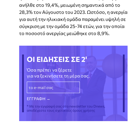
ανήλθε στο 19,4%, μειωμένη σημαντικά από το
28,3% τον Αύγουστο του 2023. Ωστόσο, η ανεργία
για αυτή την ηλικιακή ομάδα παραμένει υψηλή σε
σύγκριση με την ομάδα 25-74 ετών, για την οποία
το ποσοστό ανεργίας μειώθηκε στο 8,9%.
ΟΙ ΕΙΔΗΣΕΙΣ ΣΕ 2'
Όσα πρέπει να ξέρετε
για να ξεκινήσετε τη μέρα σας.
* Με την εγγραφή σας στο newsletter του Dnews,
αποδέχεστε τους σχετικούς όρους χρήσης