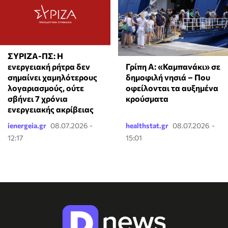
ΣΥΡΙΖΑ-ΠΣ: Η
Γρίπη Α: «Καμπανάκι» σε
ενεργειακή ρήτρα δεν
δημοφιλή νησιά – Που
σημαίνει χαμηλότερους
οφείλονται τα αυξημένα
λογαριασμούς, ούτε
κρούσματα
σβήνει 7 χρόνια
ενεργειακής ακρίβειας
ienergeia.gr
08.07.2026 -
healthstat.gr
08.07.2026 -
12:17
15:01