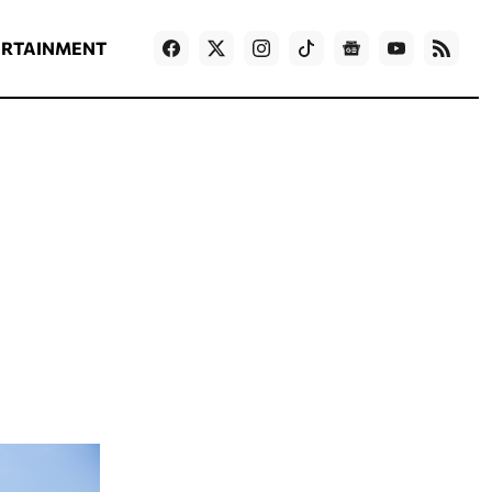
ΡΟΗ ΕΙΔΗΣΕΩΝ
T
NEWS IN ENGLISH
Games
ERTAINMENT