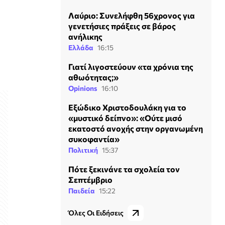
Λαύριο: Συνελήφθη 56χρονος για
γενετήσιες πράξεις σε βάρος
ανήλικης
Ελλάδα
16:15
Γιατί λιγοστεύουν «τα χρόνια της
αθωότητας;»
Opinions
16:10
Εξώδικο Χριστοδουλάκη για το
«μυστικό δείπνο»: «Ούτε μισό
εκατοστό ανοχής στην οργανωμένη
συκοφαντία»
Πολιτική
15:37
Πότε ξεκινάνε τα σχολεία τον
Σεπτέμβριο
Παιδεία
15:22
Όλες Οι Ειδήσεις