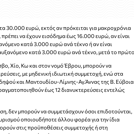
 τα 30.000 ευρώ, εκτός αν πρόκειται για μακροχρόνια
ι, πρέπει να έχουν εισόδημα έως 16.000 ευρώ, αν είναι
νόμενο κατά 3.000 ευρώ ανά τέκνο ή αν είναι
υξανόμενο κατά 3.000 ευρώ ανά τέκνο, μετά το πρώτο
σβο, Χίο, Κω και στον νομό Έβρου, μπορούν να
εύσεις, με μηδενική ιδιωτική συμμετοχή, ενώ στα
δηψού και Μαντουδίου-Λίμνης-Αγ.Άννας της Β. Εύβοια
πραγματοποιηθούν έως 12 διανυκτερεύσεις εντελώς
ση, δεν μπορούν να συμμετάσχουν όσοι επιδοτούνται,
ρισμού οποιουδήποτε άλλου φορέα για την ίδια
φορούν στις προϋποθέσεις συμμετοχής ή στη