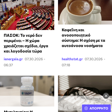
Καφεΐνη και
ανοσοποιητικό
ΠΑΣΟΚ: Το νερό δεν
σύστημα: Η σχέση με τα
περιμένει – Η χώρα
αυτοάνοσα νοσήματα
χρειάζεται σχέδιο, έργα
και λογοδοσία τώρα
ienergeia.gr
07.30.2026 -
healthstat.gr
07.30.2026 -
06:37
07:18
×
ΑΠΟΡΡΗΤΟ
Μυτιληναίος: Η