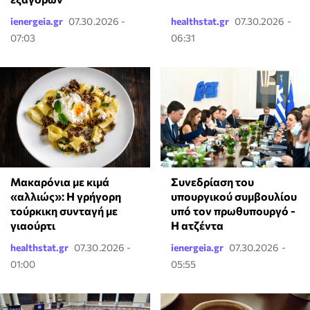
ienergeia.gr
07.30.2026 -
healthstat.gr
07.30.2026 -
07:03
06:31
Μακαρόνια με κιμά
Συνεδρίαση του
«αλλιώς»: Η γρήγορη
υπουργικού συμβουλίου
τούρκικη συνταγή με
υπό τον πρωθυπουργό -
γιαούρτι
Η ατζέντα
healthstat.gr
07.30.2026 -
ienergeia.gr
07.30.2026 -
01:00
05:55