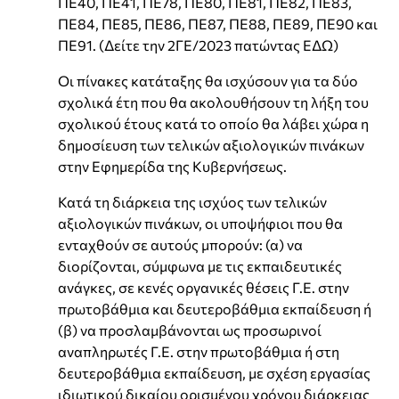
ΠΕ40, ΠΕ41, ΠΕ78, ΠΕ80, ΠΕ81, ΠΕ82, ΠΕ83,
ΠΕ84, ΠΕ85, ΠΕ86, ΠΕ87, ΠΕ88, ΠΕ89, ΠΕ90 και
ΠΕ91. (Δείτε την 2ΓΕ/2023 πατώντας ΕΔΩ)
Οι πίνακες κατάταξης θα ισχύσουν για τα δύο
σχολικά έτη που θα ακολουθήσουν τη λήξη του
σχολικού έτους κατά το οποίο θα λάβει χώρα η
δημοσίευση των τελικών αξιολογικών πινάκων
στην Εφημερίδα της Κυβερνήσεως.
Κατά τη διάρκεια της ισχύος των τελικών
αξιολογικών πινάκων, οι υποψήφιοι που θα
ενταχθούν σε αυτούς μπορούν: (α) να
διορίζονται, σύμφωνα με τις εκπαιδευτικές
ανάγκες, σε κενές οργανικές θέσεις Γ.Ε. στην
πρωτοβάθμια και δευτεροβάθμια εκπαίδευση ή
(β) να προσλαμβάνονται ως προσωρινοί
αναπληρωτές Γ.Ε. στην πρωτοβάθμια ή στη
δευτεροβάθμια εκπαίδευση, με σχέση εργασίας
ιδιωτικού δικαίου ορισμένου χρόνου διάρκειας