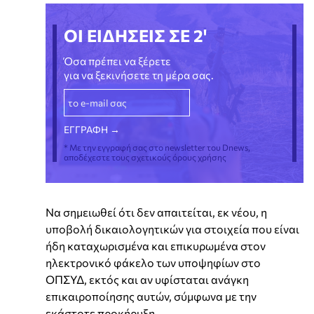
ΟΙ ΕΙΔΗΣΕΙΣ ΣΕ 2'
Όσα πρέπει να ξέρετε
για να ξεκινήσετε τη μέρα σας.
* Με την εγγραφή σας στο newsletter του Dnews,
αποδέχεστε τους σχετικούς όρους χρήσης
Να σημειωθεί ότι δεν απαιτείται, εκ νέου, η
υποβολή δικαιολογητικών για στοιχεία που είναι
ήδη καταχωρισμένα και επικυρωμένα στον
ηλεκτρονικό φάκελο των υποψηφίων στο
ΟΠΣΥΔ, εκτός και αν υφίσταται ανάγκη
επικαιροποίησης αυτών, σύμφωνα με την
εκάστοτε προκήρυξη.