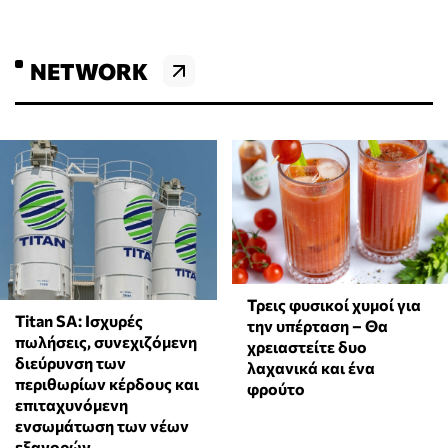
NETWORK
Τρεις φυσικοί χυμοί για
Titan SA: Ισχυρές
την υπέρταση – Θα
πωλήσεις, συνεχιζόμενη
χρειαστείτε δυο
διεύρυνση των
λαχανικά και ένα
περιθωρίων κέρδους και
φρούτο
επιταχυνόμενη
ενσωμάτωση των νέων
εξαγορών