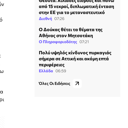
Θέουτα: Χιλιάδες εισροές και πάνω
ύν
από 15 νεκροί, διπλωματική ένταση
στην ΕΕ για το μεταναστευτικό
Διεθνή
07:26
κό
Ο Δούκας θέτει τα θέματα της
Αθήνας στον Μητσοτάκη
Ο Πληροφοριοδότης
07:21
Πολύ υψηλός κίνδυνος πυρκαγιάς
ε
σήμερα σε Αττική και ακόμη επτά
ε
περιφέρειες
σω
Ελλάδα
06:59
Όλες Οι Ειδήσεις
τα
ρι