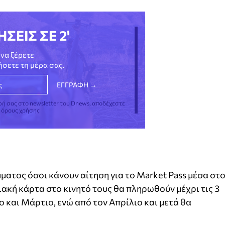
ΗΣΕΙΣ ΣΕ 2'
να ξέρετε
νήσετε τη μέρα σας.
φή σας στο newsletter του Dnews, αποδέχεστε
ς όρους χρήσης
ατος όσοι κάνουν αίτηση για το Market Pass μέσα στ
ακή κάρτα στο κινητό τους θα πληρωθούν μέχρι τις 3
 και Μάρτιο, ενώ από τον Απρίλιο και μετά θα