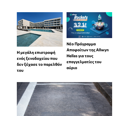
Νέο Πρόγραμμα
Αποφοίτων της Allwyn
Η μεγάλη επιστροφή
Hellas για τους
ενός ξενοδοχείου που
επαγγελματίες του
δεν ξέχασε το παρελθόν
αύριο
του