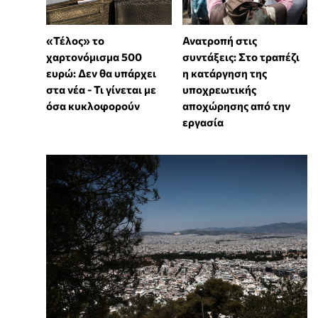
«Τέλος» το
Ανατροπή στις
χαρτονόμισμα 500
συντάξεις: Στο τραπέζι
ευρώ: Δεν θα υπάρχει
η κατάργηση της
στα νέα - Τι γίνεται με
υποχρεωτικής
όσα κυκλοφορούν
αποχώρησης από την
εργασία