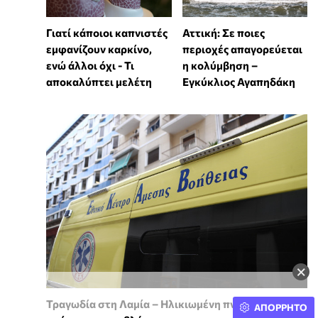
Γιατί κάποιοι καπνιστές
Αττική: Σε ποιες
εμφανίζουν καρκίνο,
περιοχές απαγορεύεται
ενώ άλλοι όχι - Τι
η κολύμβηση –
αποκαλύπτει μελέτη
Εγκύκλιος Αγαπηδάκη
×
Τραγωδία στη Λαμία – Ηλικιωμένη πνίγηκε
ΑΠΟΡΡΗΤΟ