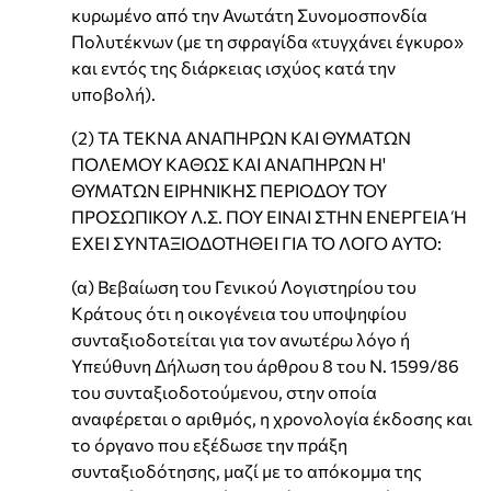
κυρωμένο από την Ανωτάτη Συνομοσπονδία
Πολυτέκνων (με τη σφραγίδα «τυγχάνει έγκυρο»
και εντός της διάρκειας ισχύος κατά την
υποβολή).
(2) ΤΑ ΤΕΚΝΑ ΑΝΑΠΗΡΩΝ ΚΑΙ ΘΥΜΑΤΩΝ
ΠΟΛΕΜΟΥ ΚΑΘΩΣ ΚΑΙ ΑΝΑΠΗΡΩΝ Η'
ΘΥΜΑΤΩΝ ΕΙΡΗΝΙΚΗΣ ΠΕΡΙΟΔΟΥ ΤΟΥ
ΠΡΟΣΩΠΙΚΟΥ Λ.Σ. ΠΟΥ ΕΙΝΑΙ ΣΤΗΝ ΕΝΕΡΓΕΙΑ Ή
ΕΧΕΙ ΣΥΝΤΑΞΙΟΔΟΤΗΘΕΙ ΓΙΑ ΤΟ ΛΟΓΟ ΑΥΤΟ:
(α) Βεβαίωση του Γενικού Λογιστηρίου του
Κράτους ότι η οικογένεια του υποψηφίου
συνταξιοδοτείται για τον ανωτέρω λόγο ή
Υπεύθυνη Δήλωση του άρθρου 8 του Ν. 1599/86
του συνταξιοδοτούμενου, στην οποία
αναφέρεται ο αριθμός, η χρονολογία έκδοσης και
το όργανο που εξέδωσε την πράξη
συνταξιοδότησης, μαζί με το απόκομμα της