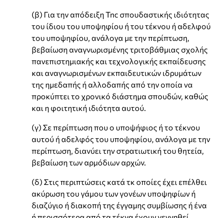
(β) Για την απόδειξη Tnc σπουδαστικής ιδιότητας
του ίδιου του υποψηφίου ή του τέκνου ή αδελφού
του υποψηφίου, ανάλογα με την περίπτωση,
βεβαίωση αναγνωρισμένης τριτοβάθμιας σχολής
πανεπιστημιακής και τεχνολογικής εκπαίδευσης
και αναγνωρισμένων εκπαιδευτικών ιδρυμάτων
της ημεδαπής ή αλλοδαπής από την οποία να
προκύπτει το χρονικό διάστημα σπουδών, καθώς
και η φοιτητική ιδιότητα αυτού.
(γ) Σε περίπτωση που ο υποψήφιος ή το τέκνου
αυτού ή αδελφός του υποψηφίου, ανάλογα με την
περίπτωση, διανύει την στρατιωτική του θητεία,
βεβαίωση των αρμόδιων αρχών.
(δ) Στις περιπτώσεις κατά τκ οποίες έχει επέλθει
ακύρωση του γάμου των γονέων υποψηφίων ή
διαζύγιο ή διακοπή της έγγαμης συμβίωσης ή ένα
ή περισσότερα από τα τέκνα έχουν γεννηθεί