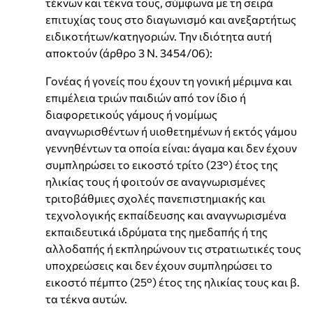
τέκνων και τέκνα τους, σύμφωνα με τη σειρά
επιτυχίας τους στο διαγωνισμό και ανεξαρτήτως
ειδικοτήτων/κατηγοριών. Την ιδιότητα αυτή
αποκτούν (άρθρο 3 Ν. 3454/06):
Γονέας ή γονείς που έχουν τη γονική μέριμνα και
επιμέλεια τριών παιδιών από τον ίδιο ή
διαφορετικούς γάμους ή νομίμως
αναγνωρισθέντων ή υιοθετημένων ή εκτός γάμου
γεννηθέντων τα οποία είναι: άγαμα και δεν έχουν
συμπληρώσει το εικοστό τρίτο (23°) έτος της
ηλικίας τους ή φοιτούν σε αναγνωρισμένες
τριτοβάθμιες σχολές πανεπιστημιακής και
τεχνολογικής εκπαίδευσης και αναγνωρισμένα
εκπαιδευτικά ιδρύματα της ημεδαπής ή της
αλλοδαπής ή εκπληρώνουν τις στρατιωτικές τους
υποχρεώσεις και δεν έχουν συμπληρώσει το
εικοστό πέμπτο (25°) έτος της ηλικίας τους και β.
τα τέκνα αυτών.