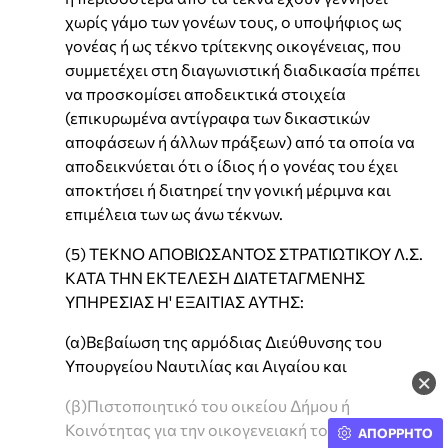
χωρίς γάμο των γονέων τους, ο υποψήφιος ως
γονέας ή ως τέκνο τρίτεκνης οικογένειας, που
συμμετέχει στη διαγωνιστική διαδικασία πρέπει
να προσκομίσει αποδεικτικά στοιχεία
(επικυρωμένα αντίγραφα των δικαστικών
αποφάσεων ή άλλων πράξεων) από τα οποία να
αποδεικνύεται ότι ο ίδιος ή ο γονέας του έχει
αποκτήσει ή διατηρεί την γονική μέριμνα και
επιμέλεια των ως άνω τέκνων.
(5) ΤΕΚΝΟ ΑΠΟΒΙΩΣΑΝΤΟΣ ΣΤΡΑΤΙΩΤΙΚΟΥ Λ.Σ.
ΚΑΤΑ ΤΗΝ ΕΚΤΕΛΕΣΗ ΔΙΑΤΕΤΑΓΜΕΝΗΣ
ΥΠΗΡΕΣΙΑΣ Η' ΕΞΑΙΤΙΑΣ ΑΥΤΗΣ:
(α)Βεβαίωση της αρμόδιας Διεύθυνσης του
Υπουργείου Ναυτιλίας και Αιγαίου και
×
(β)Πιστοποιητικό του οικείου Δήμου ή
Κοινότητας για την οικογενειακή τους κατάσταση
ΑΠΟΡΡΗΤΟ