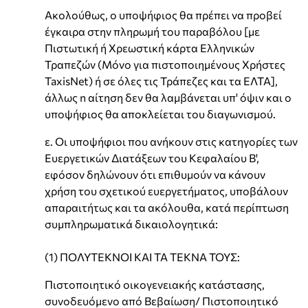
Ακολούθως, ο υποψήφιος θα πρέπει να προβεί
έγκαιρα στην πληρωμή του παραβόλου [με
Πιστωτική ή Χρεωστική κάρτα Ελληνικών
Τραπεζών (Μόνο για πιστοποιημένους Χρήστες
TaxisNet) ή σε όλες τις Τράπεζες και τα ΕΛΤΑ],
άλλως n αίτηση δεν θα λαμβάνεται υπ' όψιν και ο
υποψήφιος θα αποκλείεται του διαγωνισμού.
ε. Οι υποψήφιοι που ανήκουν στις κατηγορίες των
Ευεργετικών Διατάξεων του Κεφαλαίου Β',
εφόσον δηλώνουν ότι επιθυμούν να κάνουν
χρήση του σχετικού ευεργετήματος, υποβάλουν
απαραιτήτως και τα ακόλουθα, κατά περίπτωση
συμπληρωματικά δικαιολογητικά:
(1) ΠΟΛΥΤΕΚΝΟΙ ΚΑΙ ΤΑ ΤΕΚΝΑ ΤΟΥΣ:
Πιστοποιητικό οικογενειακής κατάστασης,
συνοδευόμενο από Βεβαίωση/ Πιστοποιητικό