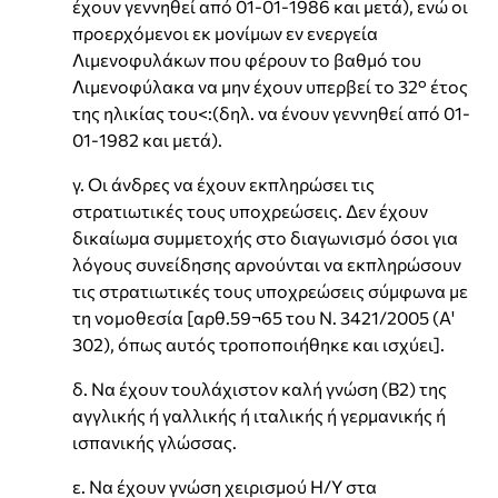
έχουν γεννηθεί από 01-01-1986 και μετά), ενώ οι
προερχόμενοι εκ μονίμων εν ενεργεία
Λιμενοφυλάκων που φέρουν το βαθμό του
Λιμενοφύλακα να μην έχουν υπερβεί το 32° έτος
της ηλικίας του<:(δηλ. να ένουν γεννηθεί από 01-
01-1982 και μετά).
γ. Οι άνδρες να έχουν εκπληρώσει τις
στρατιωτικές τους υποχρεώσεις. Δεν έχουν
δικαίωμα συμμετοχής στο διαγωνισμό όσοι για
λόγους συνείδησης αρνούνται να εκπληρώσουν
τις στρατιωτικές τους υποχρεώσεις σύμφωνα με
τη νομοθεσία [αρθ.59¬65 του Ν. 3421/2005 (Α'
302), όπως αυτός τροποποιήθηκε και ισχύει].
δ. Να έχουν τουλάχιστον καλή γνώση (Β2) της
αγγλικής ή γαλλικής ή ιταλικής ή γερμανικής ή
ισπανικής γλώσσας.
ε. Να έχουν γνώση χειρισμού Η/Υ στα