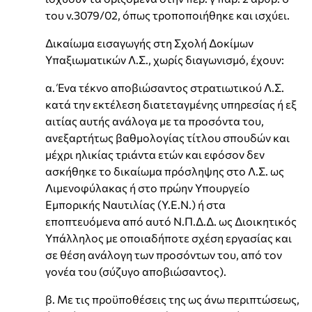
του ν.3079/02, όπως τροποποιήθηκε και ισχύει.
Δικαίωμα εισαγωγής στη Σχολή Δοκίμων
Υπαξιωματικών Λ.Σ., χωρίς διαγωνισμό, έχουν:
α. Ένα τέκνο αποβιώσαντος στρατιωτικού Λ.Σ.
κατά την εκτέλεση διατεταγμένης υπηρεσίας ή εξ
αιτίας αυτής ανάλογα με τα προσόντα του,
ανεξαρτήτως βαθμολογίας τίτλου σπουδών και
μέχρι ηλικίας τριάντα ετών και εφόσον δεν
ασκήθηκε το δικαίωμα πρόσληψης στο Λ.Σ. ως
Λιμενοφύλακας ή στο πρώην Υπουργείο
Εμπορικής Ναυτιλίας (Υ.Ε.Ν.) ή στα
εποπτευόμενα από αυτό Ν.Π.Δ.Δ. ως Διοικητικός
Υπάλληλος με οποιαδήποτε σχέση εργασίας και
σε θέση ανάλογη των προσόντων του, από τον
γονέα του (σύζυγο αποβιώσαντος).
β. Με τις προϋποθέσεις της ως άνω περιπτώσεως,