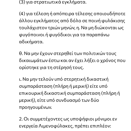
(3) για στρατιωτικά εγκλήματα.
(4) για τέλεση ή απόπειρα τέλεσης οποιουδήποτε
άλλου εγκλήματος από δόλο σε ποινή φυλάκισης
τουλάχιστον τριών μηνών, η. Να μη διώκονται ως
φυγόποινοι ή φυγόδικοι για τα παραπάνω
αδικήματα.
θ. Να μην έχουν στερηθεί των πολιτικών τους
δικαιωμάτων έστω και αν έχει λήξει ο χρόνος που
ορίστηκε για τη στέρησή τους.
ι. Να μην τελούν υπό στερητική δικαστική
συμπαράσταση (πλήρη ή μερική) είτε υπό
επικουρική δικαστική συμπαράσταση (πλήρη ή
μερική), είτε υπό συνδυασμό των δύο
προηγουμένων.
2. Οι συμμετέχοντες ως υποψήφιοι μόνιμοι εν
ενεργεία Λιμενοφύλακες, πρέπει επιπλέον: