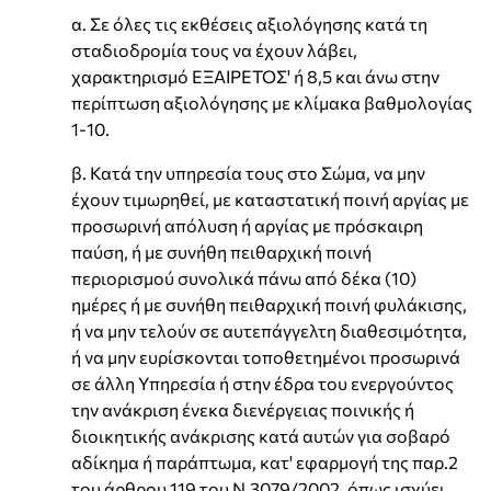
α. Σε όλες τις εκθέσεις αξιολόγησης κατά τη
σταδιοδρομία τους να έχουν λάβει,
χαρακτηρισμό ΈΞΑΙΡΕΤΟΣ' ή 8,5 και άνω στην
περίπτωση αξιολόγησης με κλίμακα βαθμολογίας
1-10.
β. Κατά την υπηρεσία τους στο Σώμα, να μην
έχουν τιμωρηθεί, με καταστατική ποινή αργίας με
προσωρινή απόλυση ή αργίας με πρόσκαιρη
παύση, ή με συνήθη πειθαρχική ποινή
περιορισμού συνολικά πάνω από δέκα (10)
ημέρες ή με συνήθη πειθαρχική ποινή φυλάκισης,
ή να μην τελούν σε αυτεπάγγελτη διαθεσιμότητα,
ή να μην ευρίσκονται τοποθετημένοι προσωρινά
σε άλλη Υπηρεσία ή στην έδρα του ενεργούντος
την ανάκριση ένεκα διενέργειας ποινικής ή
διοικητικής ανάκρισης κατά αυτών για σοβαρό
αδίκημα ή παράπτωμα, κατ' εφαρμογή της παρ.2
του άρθρου 119 του Ν.3079/2002, όπως ισχύει.