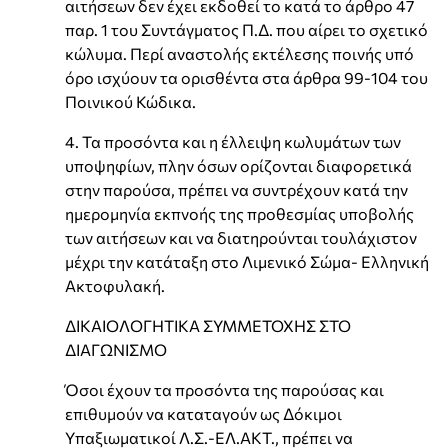
αιτήσεων δεν έχει εκδοθεί το κατά το άρθρο 47
παρ. 1 του Συντάγματος Π.Δ. που αίρει το σχετικό
κώλυμα. Περί αναστολής εκτέλεσης ποινής υπό
όρο ισχύουν τα ορισθέντα στα άρθρα 99-104 του
Ποινικού Κώδικα.
4. Τα προσόντα και η έλλειψη κωλυμάτων των
υποψηφίων, πλην όσων ορίζονται διαφορετικά
στην παρούσα, πρέπει να συντρέχουν κατά την
ημερομηνία εκπνοής της προθεσμίας υποβολής
των αιτήσεων και να διατηρούνται τουλάχιστον
μέχρι την κατάταξη στο Λιμενικό Σώμα- Ελληνική
Ακτοφυλακή.
ΔΙΚΑΙΟΛΟΓΗΤΙΚΑ ΣΥΜΜΕΤΟΧΗΣ ΣΤΟ
ΔΙΑΓΩΝΙΣΜΟ
Όσοι έχουν τα προσόντα της παρούσας και
επιθυμούν να καταταγούν ως Δόκιμοι
Υπαξιωματικοί Λ.Σ.-ΕΛ.ΑΚΤ., πρέπει να