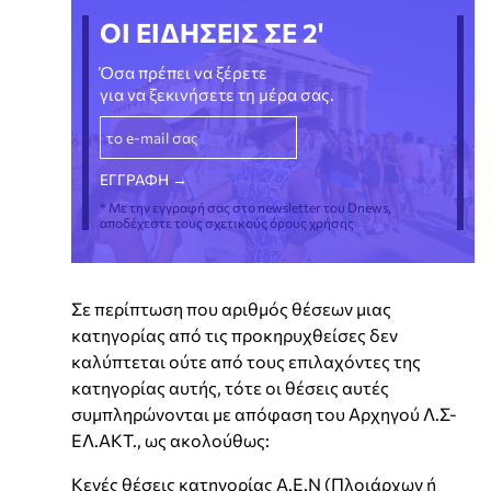
ΟΙ ΕΙΔΗΣΕΙΣ ΣΕ 2'
Όσα πρέπει να ξέρετε
για να ξεκινήσετε τη μέρα σας.
* Με την εγγραφή σας στο newsletter του Dnews,
αποδέχεστε τους σχετικούς όρους χρήσης
Σε περίπτωση που αριθμός θέσεων μιας
κατηγορίας από τις προκηρυχθείσες δεν
καλύπτεται ούτε από τους επιλαχόντες της
κατηγορίας αυτής, τότε οι θέσεις αυτές
συμπληρώνονται με απόφαση του Αρχηγού Λ.Σ-
ΕΛ.ΑΚΤ., ως ακολούθως:
Κενές θέσεις κατηγορίας Α.Ε.Ν (Πλοιάρχων ή