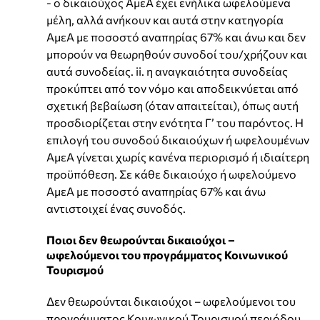
- ο δικαιούχος ΑμεΑ έχει ενήλικα ωφελούμενα
μέλη, αλλά ανήκουν και αυτά στην κατηγορία
ΑμεΑ με ποσοστό αναπηρίας 67% και άνω και δεν
μπορούν να θεωρηθούν συνοδοί του/χρήζουν και
αυτά συνοδείας. ii. η αναγκαιότητα συνοδείας
προκύπτει από τον νόμο και αποδεικνύεται από
σχετική βεβαίωση (όταν απαιτείται), όπως αυτή
προσδιορίζεται στην ενότητα Γ’ του παρόντος. Η
επιλογή του συνοδού δικαιούχων ή ωφελουμένων
ΑμεΑ γίνεται χωρίς κανένα περιορισμό ή ιδιαίτερη
προϋπόθεση. Σε κάθε δικαιούχο ή ωφελούμενο
ΑμεΑ με ποσοστό αναπηρίας 67% και άνω
αντιστοιχεί ένας συνοδός.
Ποιοι δεν θεωρούνται δικαιούχοι –
ωφελούμενοι του προγράμματος Κοινωνικού
Τουρισμού
Δεν θεωρούνται δικαιούχοι – ωφελούμενοι του
προγράμματος Κοινωνικού Τουρισμού περιόδου