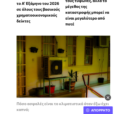
τους τυφώνες, αλλά το
το Α’ Εξάμηνο του 2026
μέγεθος της
σε όλους τους βασικούς
καταστροφής μπορεί να
χρηματοοικονομικούς
είναι μεγαλύτερο από
δείκτες
ποτέ
×
Πόσο ασφαλές είναι το κλιματιστικό όταν έξω έχει
καπνό;
ΑΠΟΡΡΗΤΟ