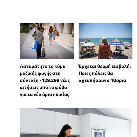
Ασταμάτητο το κύμα
Έρχεται θερμή εισβολή:
μαζικής φυγής στη
Ποιες πόλεις θα
σύνταξη - 129.298 νέες
«χτυπήσουν» 40αρια
αιτήσεις υπό το φόβο
για τα νέα όρια ηλικίας