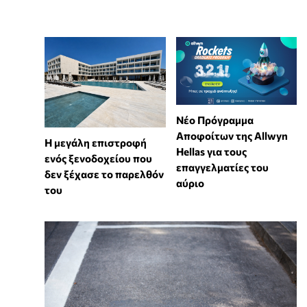
Νέο Πρόγραμμα
Αποφοίτων της Allwyn
Η μεγάλη επιστροφή
Hellas για τους
ενός ξενοδοχείου που
επαγγελματίες του
δεν ξέχασε το παρελθόν
αύριο
του