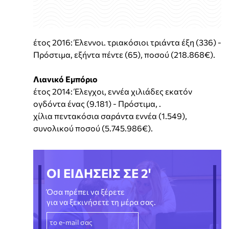
έτος 2016: Έλεννοι. τριακόσιοι τριάντα έξη (336) -
Πρόστιμα, εξήντα πέντε (65), ποσού (218.868€).
Λιανικό Εμπόριο
έτος 2014: Έλεγχοι, εννέα χιλιάδες εκατόν
ογδόντα ένας (9.181) - Πρόστιμα, .
χίλια πεντακόσια σαράντα εννέα (1.549),
συνολικού ποσού (5.745.986€).
ΟΙ ΕΙΔΗΣΕΙΣ ΣΕ 2'
Όσα πρέπει να ξέρετε
για να ξεκινήσετε τη μέρα σας.