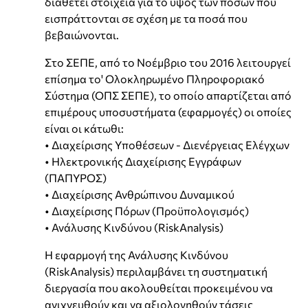
διαθέτει στοιχεία για το ύψος των ποσών που
εισπράττονται σε σχέση με τα ποσά που
βεβαιώνονται.
Στο ΣΕΠΕ, από το Νοέμβριο του 2016 λειτουργεί
επίσημα το' Ολοκληρωμένο Πληροφοριακό
Σύστημα (ΟΠΣ ΣΕΠΕ), το οποίο απαρτίζεται από
επιμέρους υποσυστήματα (εφαρμογές) οι οποίες
είναι οι κάτωθι:
• Διαχείρισης Υποθέσεων - Διενέργειας Ελέγχων
• Ηλεκτρονικής Διαχείρισης Εγγράφων
(ΠΑΠΥΡΟΣ)
• Διαχείρισης Ανθρώπινου Δυναμικού
• Διαχείρισης Πόρων (Προϋπολογισμός)
• Ανάλυσης Κινδύνου (RiskAnalysis)
Η εφαρμογή της Ανάλυσης Κινδύνου
(RiskAnalysis) περιλαμβάνει τη συστηματική
διεργασία που ακολουθείται προκειμένου να
ανιχνευθούν και να αξιολογηθούν τάσεις