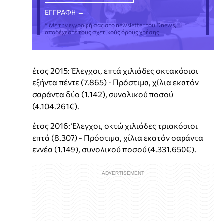
* Με την εγγραφή σας στο newsletter του Dnews,
αποδέχεστε τους σχετικούς όρους χρήσης
έτος 2015: Έλεγχοι, επτά χιλιάδες οκτακόσιοι
εξήντα πέντε (7.865) - Πρόστιμα, χίλια εκατόν
σαράντα δύο (1.142), συνολικού ποσού
(4.104.261€).
έτος 2016: Έλεγχοι, οκτώ χιλιάδες τριακόσιοι
επτά (8.307) - Πρόστιμα, χίλια εκατόν σαράντα
εννέα (1.149), συνολικού ποσού (4.331.650€).