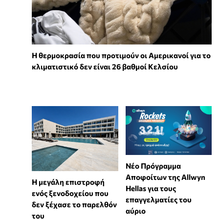
Η θερμοκρασία που προτιμούν οι Αμερικανοί για το
κλιματιστικό δεν είναι 26 βαθμοί Κελσίου
Νέο Πρόγραμμα
Αποφοίτων της Allwyn
Η μεγάλη επιστροφή
Hellas για τους
ενός ξενοδοχείου που
επαγγελματίες του
δεν ξέχασε το παρελθόν
αύριο
του