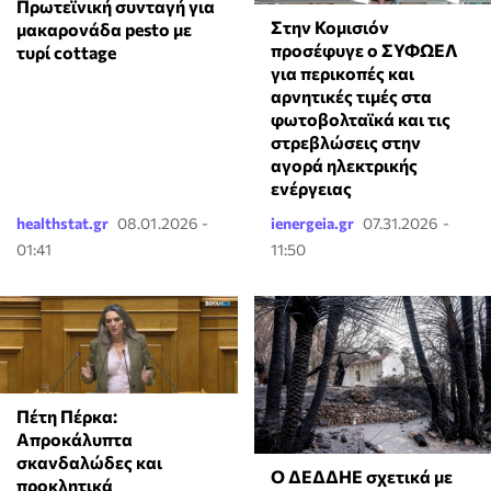
Πρωτεϊνική συνταγή για
Στην Κομισιόν
μακαρονάδα pesto με
προσέφυγε ο ΣΥΦΩΕΛ
τυρί cottage
για περικοπές και
αρνητικές τιμές στα
φωτοβολταϊκά και τις
στρεβλώσεις στην
αγορά ηλεκτρικής
ενέργειας
healthstat.gr
08.01.2026 -
ienergeia.gr
07.31.2026 -
01:41
11:50
Πέτη Πέρκα:
Απροκάλυπτα
σκανδαλώδες και
Ο ΔΕΔΔΗΕ σχετικά με
προκλητικά