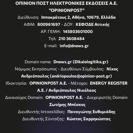
ΟΠΙΝΙΟΝ ΠΟΣΤ ΗΛΕΚΤΡΟΝΙΚΕΣ ΕΚΔΟΣΕΙΣ Α.Ε.
"OPINIONPOST"
Διεύθυνση:
Ιπποκράτους 2, Αθήνα, 10679, Ελλάδα
ΑΦΜ:
800961697
- ΔΟΥ:
ΚΕΦΟΔΕ Αττικής
ΑΡ. ΓΕΜΗ:
145803601000
Τηλ:
210 3608484
E-mail:
info@dnews.gr
Domain name:
Dnews.gr (Dikaiologitika.gr)
Νόμιμος Εκπρόσωπος - Διευθύνων Σύμβουλος:
Νίκος
Ανδριόπουλος (andriopoulos@opinion-post.gr)
Ιδιοκτησία:
OPINIONPOST A.E.
- Μέτοχοι:
ENERGY REGISTER
Α.Ε. / Ανδριόπουλος Νικόλαος
Δικαιούχος Domain:
OPINIONPOST A.E.
- Διαχειριστής Domain:
Σωτήρης Μπέσκος
Διευθυντής Ιστοσελίδας:
Παναγιώτης Ευθυμιάδης
Διευθυντής Σύνταξης:
Κώστας Σαρρηκώστας