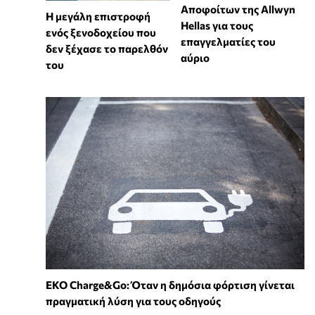
Αποφοίτων της Allwyn
Η μεγάλη επιστροφή
Hellas για τους
ενός ξενοδοχείου που
επαγγελματίες του
δεν ξέχασε το παρελθόν
αύριο
του
EKO Charge&Go: Όταν η δημόσια φόρτιση γίνεται
πραγματική λύση για τους οδηγούς