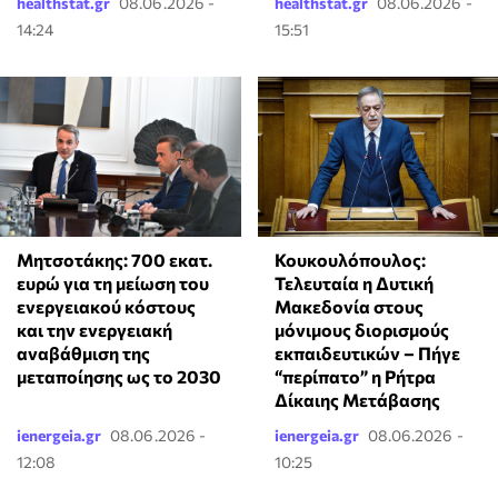
healthstat.gr
08.06.2026 -
healthstat.gr
08.06.2026 -
14:24
15:51
Μητσοτάκης: 700 εκατ.
Κουκουλόπουλος:
ευρώ για τη μείωση του
Τελευταία η Δυτική
ενεργειακού κόστους
Μακεδονία στους
και την ενεργειακή
μόνιμους διορισμούς
αναβάθμιση της
εκπαιδευτικών – Πήγε
μεταποίησης ως το 2030
“περίπατο” η Ρήτρα
Δίκαιης Μετάβασης
ienergeia.gr
08.06.2026 -
ienergeia.gr
08.06.2026 -
12:08
10:25