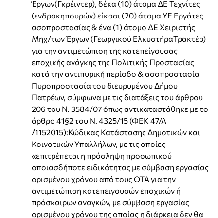
Έργων(Γκρέιντερ), δέκα (10) άτομα ΔΕ Τεχνίτες
(ενδροκηπουρών) είκοσι (20) άτομα ΥΕ Εργάτες
ασοπροστασίας & ένα (1) άτομο ΔΕ Χειριστής
Μηχ/των Έργων (Γεωργικού ΕλκυστήραΤρακτέρ)
για την αντιμετώπιση της κατεπείγουσας
εποχικής ανάγκης της Πολιτικής Προστασίας
κατά την αντιπυρική περίοδο & ασοπροστασία
Πυροπροστασία του διευρυμένου Δήμου
Πατρέων, σύμφωνα με τις διατάξεις του άρθρου
206 του Ν. 3584/07 όπως αντικαταστάθηκε με το
άρθρο 41§2 του Ν. 4325/15 (ΦΕΚ 47/Α
́/1152015):Κώδικας Κατάστασης Δημοτικών και
Κοινοτικών Υπαλλήλων, με τις οποίες
«επιτρέπεται η πρόσληψη προσωπικού
οποιασδήποτε ειδικότητας με σύμβαση εργασίας
ορισμένου χρόνου από τους ΟΤΑ για την
αντιμετώπιση κατεπειγουσών εποχικών ή
πρόσκαιρων αναγκών, με σύμβαση εργασίας
ορισμένου χρόνου της οποίας η διάρκεια δεν θα