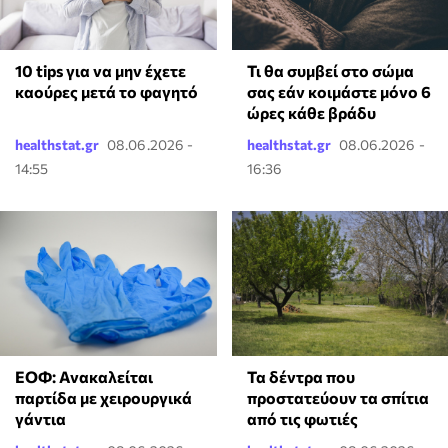
10 tips για να μην έχετε
Τι θα συμβεί στο σώμα
καούρες μετά το φαγητό
σας εάν κοιμάστε μόνο 6
ώρες κάθε βράδυ
healthstat.gr
08.06.2026 -
healthstat.gr
08.06.2026 -
14:55
16:36
ΕΟΦ: Ανακαλείται
Τα δέντρα που
παρτίδα με χειρουργικά
προστατεύουν τα σπίτια
γάντια
από τις φωτιές