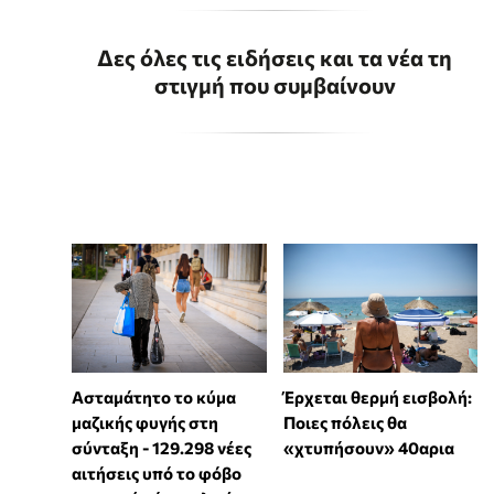
Δες όλες τις ειδήσεις και τα νέα τη
στιγμή που συμβαίνουν
Ασταμάτητο το κύμα
Έρχεται θερμή εισβολή:
μαζικής φυγής στη
Ποιες πόλεις θα
σύνταξη - 129.298 νέες
«χτυπήσουν» 40αρια
αιτήσεις υπό το φόβο