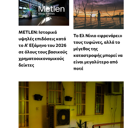
METLEN: Ιστορικά
Το Ελ Νίνιο «φρενάρει»
υψηλές επιδόσεις κατά
τους τυφώνες, αλλά το
το Α’ Εξάμηνο του 2026
μέγεθος της
σε όλους τους βασικούς
καταστροφής μπορεί να
χρηματοοικονομικούς
είναι μεγαλύτερο από
δείκτες
ποτέ