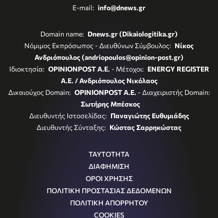
E-mail:
info@dnews.gr
Domain name:
Dnews.gr (Dikaiologitika.gr)
Νόμιμος Εκπρόσωπος - Διευθύνων Σύμβουλος:
Νίκος
Ανδριόπουλος (andriopoulos@opinion-post.gr)
Ιδιοκτησία:
OPINIONPOST A.E.
- Μέτοχοι:
ENERGY REGISTER
Α.Ε. / Ανδριόπουλος Νικόλαος
Δικαιούχος Domain:
OPINIONPOST A.E.
- Διαχειριστής Domain:
Σωτήρης Μπέσκος
Διευθυντής Ιστοσελίδας:
Παναγιώτης Ευθυμιάδης
Διευθυντής Σύνταξης:
Κώστας Σαρρηκώστας
ΤΑΥΤΟΤΗΤΑ
ΔΙΑΦΗΜΙΣΗ
ΟΡΟΙ ΧΡΗΣΗΣ
ΠΟΛΙΤΙΚΗ ΠΡΟΣΤΑΣΙΑΣ ΔΕΔΟΜΕΝΩΝ
ΠΟΛΙΤΙΚΗ ΑΠΟΡΡΗΤΟΥ
COOKIES