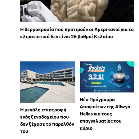
Η θερμοκρασία που προτιμούν οι Αμερικανοί για το
κλιματιστικό δεν είναι 26 βαθμοί Κελσίου
Νέο Πρόγραμμα
Αποφοίτων της Allwyn
Η μεγάλη επιστροφή
Hellas για τους
ενός ξενοδοχείου που
επαγγελματίες του
δεν ξέχασε το παρελθόν
αύριο
του