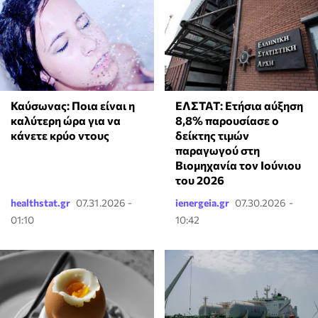
ΕΛΣΤΑΤ: Ετήσια αύξηση
Καύσωνας: Ποια είναι η
8,8% παρουσίασε ο
καλύτερη ώρα για να
δείκτης τιμών
κάνετε κρύο ντους
παραγωγού στη
Βιομηχανία τον Ιούνιου
του 2026
healthstat.gr
07.31.2026 -
ienergeia.gr
07.30.2026 -
01:10
10:42