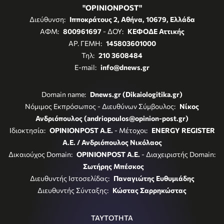
"OPINIONPOST"
Διεύθυνση:
Ιπποκράτους 2, Αθήνα, 10679, Ελλάδα
ΑΦΜ:
800961697
- ΔΟΥ:
ΚΕΦΟΔΕ Αττικής
ΑΡ. ΓΕΜΗ:
145803601000
Τηλ:
210 3608484
E-mail:
info@dnews.gr
Domain name:
Dnews.gr (Dikaiologitika.gr)
Νόμιμος Εκπρόσωπος - Διευθύνων Σύμβουλος:
Νίκος
Ανδριόπουλος (andriopoulos@opinion-post.gr)
Ιδιοκτησία:
OPINIONPOST A.E.
- Μέτοχοι:
ENERGY REGISTER
Α.Ε. / Ανδριόπουλος Νικόλαος
Δικαιούχος Domain:
OPINIONPOST A.E.
- Διαχειριστής Domain:
Σωτήρης Μπέσκος
Διευθυντής Ιστοσελίδας:
Παναγιώτης Ευθυμιάδης
Διευθυντής Σύνταξης:
Κώστας Σαρρηκώστας
ΤΑΥΤΟΤΗΤΑ