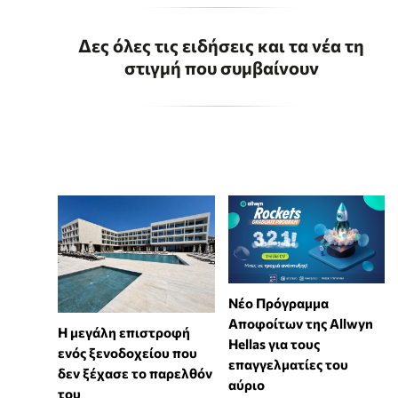
Δες όλες τις ειδήσεις και τα νέα τη
στιγμή που συμβαίνουν
Νέο Πρόγραμμα
Αποφοίτων της Allwyn
Η μεγάλη επιστροφή
Hellas για τους
ενός ξενοδοχείου που
επαγγελματίες του
δεν ξέχασε το παρελθόν
αύριο
του