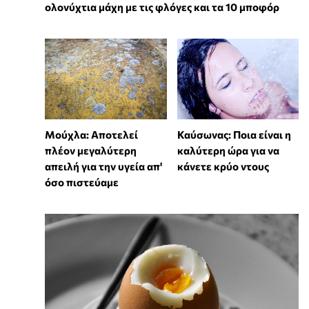
ολονύχτια μάχη με τις φλόγες και τα 10 μποφόρ
Μούχλα: Αποτελεί
Καύσωνας: Ποια είναι η
πλέον μεγαλύτερη
καλύτερη ώρα για να
απειλή για την υγεία απ'
κάνετε κρύο ντους
όσο πιστεύαμε