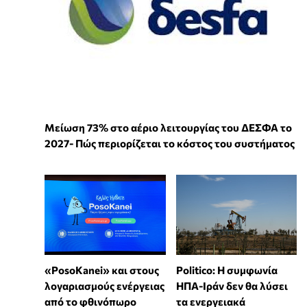
Μείωση 73% στο αέριο λειτουργίας του ΔΕΣΦΑ το
2027- Πώς περιορίζεται το κόστος του συστήματος
«PosoKanei» και στους
Politico: Η συμφωνία
λογαριασμούς ενέργειας
ΗΠΑ-Ιράν δεν θα λύσει
από το φθινόπωρο
τα ενεργειακά