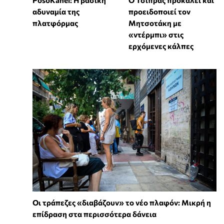
αδυναμία της
προειδοποιεί τον
πλατφόρμας
Μητσοτάκη με
«ντέρμπι» στις
ερχόμενες κάλπες
Οι τράπεζες «διαβάζουν» το νέο πλαφόν: Μικρή η
επίδραση στα περισσότερα δάνεια