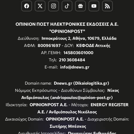
ΟΠΙΝΙΟΝ ΠΟΣΤ ΗΛΕΚΤΡΟΝΙΚΕΣ ΕΚΔΟΣΕΙΣ Α.Ε.
"OPINIONPOST"
Διεύθυνση:
Ιπποκράτους 2, Αθήνα, 10679, Ελλάδα
ΑΦΜ:
800961697
- ΔΟΥ:
ΚΕΦΟΔΕ Αττικής
ΑΡ. ΓΕΜΗ:
145803601000
Τηλ:
210 3608484
E-mail:
info@dnews.gr
Domain name:
Dnews.gr (Dikaiologitika.gr)
Νόμιμος Εκπρόσωπος - Διευθύνων Σύμβουλος:
Νίκος
Ανδριόπουλος (andriopoulos@opinion-post.gr)
Ιδιοκτησία:
OPINIONPOST A.E.
- Μέτοχοι:
ENERGY REGISTER
Α.Ε. / Ανδριόπουλος Νικόλαος
Δικαιούχος Domain:
OPINIONPOST A.E.
- Διαχειριστής Domain:
Σωτήρης Μπέσκος
Διευθυντής Ιστοσελίδας:
Παναγιώτης Ευθυμιάδης