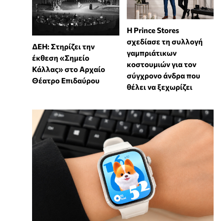
Η Prince Stores
σχεδίασε τη συλλογή
ΔΕΗ: Στηρίζει την
γαμπριάτικων
έκθεση «Σημείο
κοστουμιών για τον
Κάλλας» στο Αρχαίο
σύγχρονο άνδρα που
Θέατρο Επιδαύρου
θέλει να ξεχωρίζει