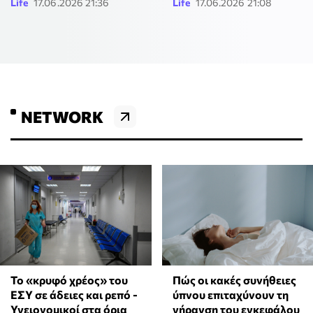
Life
17.06.2026 21:36
Life
17.06.2026 21:08
NETWORK
Το «κρυφό χρέος» του
Πώς οι κακές συνήθειες
ΕΣΥ σε άδειες και ρεπό -
ύπνου επιταχύνουν τη
Υγειονομικοί στα όρια
γήρανση του εγκεφάλου