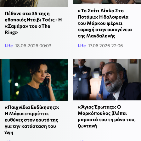
«Το Σπίτι Δίπλα Στο
Πέθανε στα 35 της η
Ποτάμι»: Η δολοφονία
ηθοποιός Ντέιβι Τσέις - Η
του Μάρκου φέρνει
«Σαμάρα» του «The
ταραχή στην οικογένεια
Ring»
της Μαγδαληνής
Life
18.06.2026 00:03
Life
17.06.2026 22:06
«Άγιος Έρωτας»: Ο
«Παιχνίδια Εκδίκησης»:
Μαρκόπουλος βλέπει
Η Μάγια επιρρίπτει
μπροστά του τη μάνα του,
ευθύνες στον εαυτό της
ζωντανή
για την κατάσταση του
Άγη