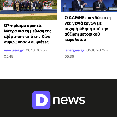
Ο ΑΔΜΗΕ επενδύει στη
νέα γενιά έργων με
G7-κρίσιμα ορυκτά:
ισχυρή ώθηση από την
Μέτρα για τη μείωση της
αύξηση μετοχικού
εξάρτησης από την Κίνα
κεφαλαίου
συμφώνησαν οι ηγέτες
ienergeia.gr
06.18.2026 -
ienergeia.gr
06.18.2026 -
05:48
05:36