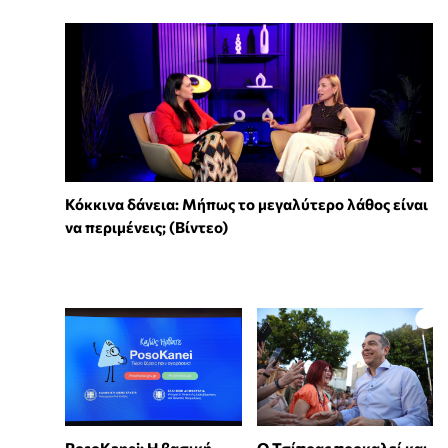
Κόκκινα δάνεια: Μήπως το μεγαλύτερο λάθος είναι
να περιμένεις; (Βίντεο)
PosoKanei: Η βασική
Ο Τσίπρας προκαλεί και