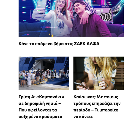
Κάνε το επόμενο βήμα στις ΣΑΕΚ ΑΛΦΑ
Γρίπη Α: «Καμπανάκι»
Καύσωνας: Με ποιους
σε δημοφιλή νησιά –
τρόπους επηρεάζει την
Που οφείλονται τα
περίοδο – Τι μπορείτε
αυξημένα κρούσματα
να κάνετε