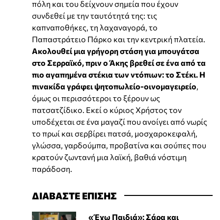
πόλη και του δείχνουν σημεία που έχουν
συνδεθεί με την ταυτότητά της: τις
καπναποθήκες, τη λαχαναγορά, το
Παπαστράτειο Πάρκο και την κεντρική πλατεία.
Ακολουθεί μια γρήγορη στάση για μπουγάτσα
στο Σερραϊκό, πριν ο Άκης βρεθεί σε ένα από τα
πιο αγαπημένα στέκια των ντόπιων: το Στέκι. Η
πινακίδα γράφει ψητοπωλείο-οινομαγειρείο
,
όμως οι περισσότεροι το ξέρουν ως
πατσατζίδικο. Εκεί ο κύριος Χρήστος τον
υποδέχεται σε ένα μαγαζί που ανοίγει από νωρίς
το πρωί και σερβίρει πατσά, μοσχαροκεφαλή,
γλώσσα, γαρδούμπα, προβατίνα και σούπες που
κρατούν ζωντανή μια λαϊκή, βαθιά νόστιμη
παράδοση.
ΔΙΑΒΑΣΤΕ ΕΠΙΣΗΣ
«Έχω Παιδιά»: Σάρα και