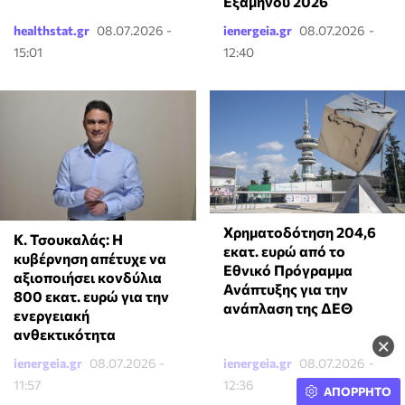
Εξαμήνου 2026
healthstat.gr
08.07.2026 -
ienergeia.gr
08.07.2026 -
15:01
12:40
Χρηματοδότηση 204,6
Κ. Τσουκαλάς: Η
εκατ. ευρώ από το
κυβέρνηση απέτυχε να
Εθνικό Πρόγραμμα
αξιοποιήσει κονδύλια
Ανάπτυξης για την
800 εκατ. ευρώ για την
ανάπλαση της ΔΕΘ
ενεργειακή
ανθεκτικότητα
×
ienergeia.gr
08.07.2026 -
ienergeia.gr
08.07.2026 -
11:57
12:36
ΑΠΟΡΡΗΤΟ