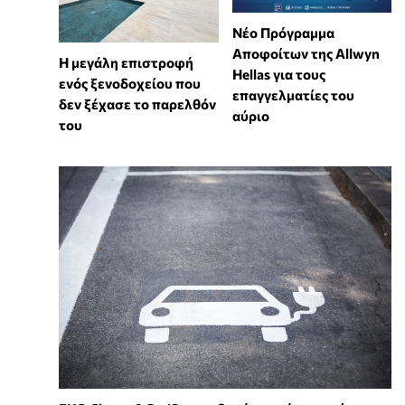
Νέο Πρόγραμμα
Αποφοίτων της Allwyn
Η μεγάλη επιστροφή
Hellas για τους
ενός ξενοδοχείου που
επαγγελματίες του
δεν ξέχασε το παρελθόν
αύριο
του