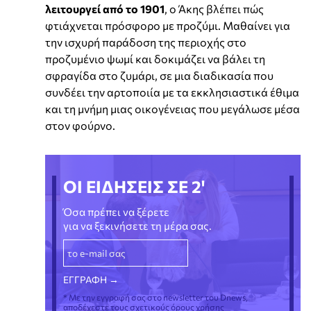
λειτουργεί από το 1901
, ο Άκης βλέπει πώς
φτιάχνεται πρόσφορο με προζύμι. Μαθαίνει για
την ισχυρή παράδοση της περιοχής στο
προζυμένιο ψωμί και δοκιμάζει να βάλει τη
σφραγίδα στο ζυμάρι, σε μια διαδικασία που
συνδέει την αρτοποιία με τα εκκλησιαστικά έθιμα
και τη μνήμη μιας οικογένειας που μεγάλωσε μέσα
στον φούρνο.
ΟΙ ΕΙΔΗΣΕΙΣ ΣΕ 2'
Όσα πρέπει να ξέρετε
για να ξεκινήσετε τη μέρα σας.
* Με την εγγραφή σας στο newsletter του Dnews,
αποδέχεστε τους σχετικούς όρους χρήσης