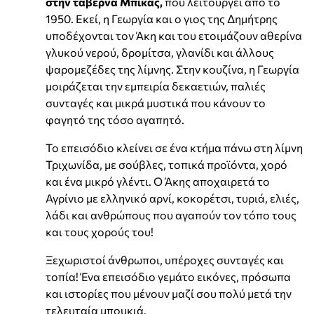
στην ταβέρνα Μπίκας,
που λειτουργεί από το
1950. Εκεί, η Γεωργία και ο γιος της Δημήτρης
υποδέχονται τον Άκη και του ετοιμάζουν αθερίνα
γλυκού νερού, δρομίτσα, γλανίδι και άλλους
ψαρομεζέδες της λίμνης. Στην κουζίνα, η Γεωργία
μοιράζεται την εμπειρία δεκαετιών, παλιές
συνταγές και μικρά μυστικά που κάνουν το
φαγητό της τόσο αγαπητό.
Το επεισόδιο κλείνει σε ένα κτήμα πάνω στη λίμνη
Τριχωνίδα, με σούβλες, τοπικά προϊόντα, χορό
και ένα μικρό γλέντι. Ο Άκης αποχαιρετά το
Αγρίνιο με ελληνικό αρνί, κοκορέτσι, τυριά, ελιές,
λάδι και ανθρώπους που αγαπούν τον τόπο τους
και τους χορούς του!
Ξεχωριστοί άνθρωποι, υπέροχες συνταγές και
τοπία! Ένα επεισόδιο γεμάτο εικόνες, πρόσωπα
και ιστορίες που μένουν μαζί σου πολύ μετά την
τελευταία μπουκιά.