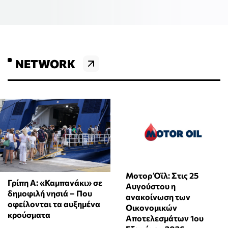
NETWORK
Μοτορ Όϊλ: Στις 25
Γρίπη Α: «Καμπανάκι» σε
Αυγούστου η
δημοφιλή νησιά – Που
ανακοίνωση των
οφείλονται τα αυξημένα
Οικονομικών
κρούσματα
Αποτελεσμάτων 1ου