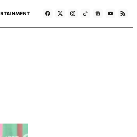
ΡΟΗ ΕΙΔΗΣΕΩΝ
T
NEWS IN ENGLISH
Games
ERTAINMENT