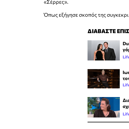
«Σέρρες».
Όπως εξήγησε σκοπός της συγκεκριμέν
ΔΙΑΒΑΣΤΕ ΕΠΙ
Du
γά
Lif
Ιω
το
Lif
Δι
σχ
Lif