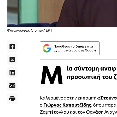
Φωτογραφία: Glomex/ EPT
Πρόσθεσε το
Dnews
στα
αγαπημένα σου στη Google
Μ
ία σύντομη αναφ
προσωπική του ζ
Καλεσμένος στην εκπομπή
«Στούντ
ο
Γιώργος Καπουτζίδης
, όπου παρα
Ζαμπέτογλου και τον Θανάση Αναγ