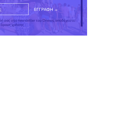
φή σας στο newsletter του Dnews, αποδέχεστε
ς όρους χρήσης