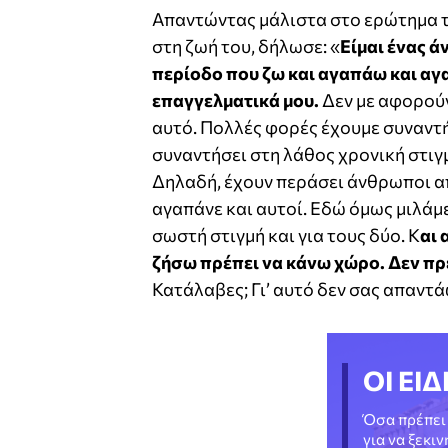
Απαντώντας μάλιστα στο ερώτημα 
στη ζωή του, δήλωσε: «
Είμαι ένας ά
περίοδο που ζω και αγαπάω και αγαπ
επαγγελματικά μου.
Δεν με αφορούν
αυτό. Πολλές φορές έχουμε συναντ
συναντήσει στη λάθος χρονική στιγμ
Δηλαδή, έχουν περάσει άνθρωποι απ
αγαπάνε και αυτοί. Εδώ όμως μιλάμε 
σωστή στιγμή και για τους δύο. Κ
αι 
ζήσω πρέπει να κάνω χώρο. Δεν πρέ
Κατάλαβες; Γι’ αυτό δεν σας απαντά
ΟΙ ΕΙΔ
Όσα πρέπει 
για να ξεκι