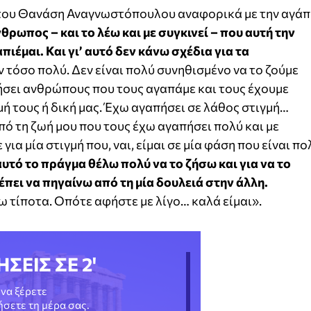
του Θανάση Αναγνωστόπουλου αναφορικά με την αγάπ
νθρωπος – και το λέω και με συγκινεί – που αυτή την
ιέμαι. Και γι’ αυτό δεν κάνω σχέδια για τα
 τόσο πολύ. Δεν είναι πολύ συνηθισμένο να το ζούμε
ήσει ανθρώπους που τους αγαπάμε και τους έχουμε
ή τους ή δική μας. Έχω αγαπήσει σε λάθος στιγμή…
ό τη ζωή μου που τους έχω αγαπήσει πολύ και με
για μία στιγμή που, ναι, είμαι σε μία φάση που είναι πο
αυτό το πράγμα θέλω πολύ να το ζήσω και για να το
πει να πηγαίνω από τη μία δουλειά στην άλλη.
ω τίποτα. Οπότε αφήστε με λίγο… καλά είμαι».
ΗΣΕΙΣ ΣΕ 2'
να ξέρετε
νήσετε τη μέρα σας.