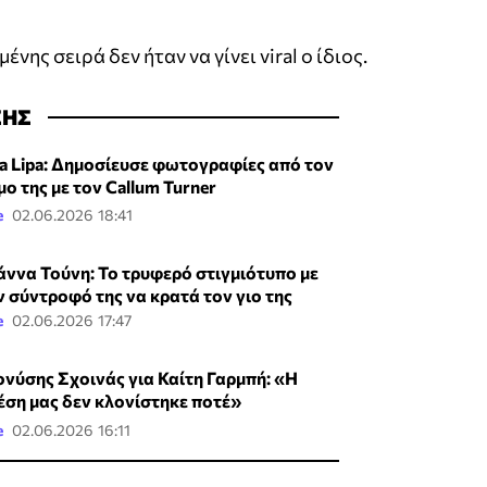
ης σειρά δεν ήταν να γίνει viral ο ίδιος.
ΣΗΣ
a Lipa: Δημοσίευσε φωτογραφίες από τον
μο της με τον Callum Turner
e
02.06.2026 18:41
άννα Τούνη: Το τρυφερό στιγμιότυπο με
ν σύντροφό της να κρατά τον γιο της
e
02.06.2026 17:47
ονύσης Σχοινάς για Καίτη Γαρμπή: «Η
έση μας δεν κλονίστηκε ποτέ»
e
02.06.2026 16:11