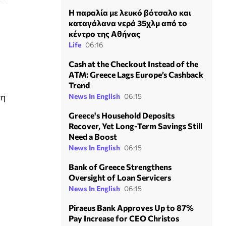
Η παραλία με λευκό βότσαλο και
καταγάλανα νερά 35χλμ από το
κέντρο της Αθήνας
Life
06:16
Cash at the Checkout Instead of the
ATM: Greece Lags Europe’s Cashback
Trend
νη
News In English
06:15
Greece's Household Deposits
Recover, Yet Long-Term Savings Still
Need a Boost
News In English
06:15
Bank of Greece Strengthens
Oversight of Loan Servicers
News In English
06:15
Piraeus Bank Approves Up to 87%
Pay Increase for CEO Christos