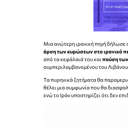
* Με την εγγρα
τους σχετικού
Μια ανώτερη ιρανική πηγή δήλωσε
άρση των κυρώσεων στο ιρανικό π
από τα κεφάλαιά του και
παύση των
συμπεριλαμβανομένου του Λιβάνου
Τα πυρηνικά ζητήματα θα παραμερισ
θέλει μια συμφωνία που θα διασφαλί
ενώ το Ιράν υποστηρίζει ότι δεν επι