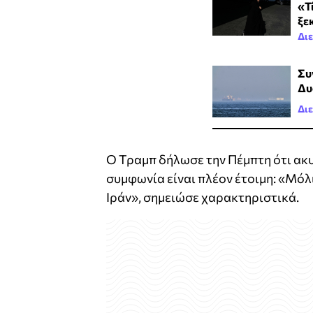
«Τ
ξε
Δι
Συ
Δυ
Δι
Ο Τραμπ δήλωσε την Πέμπτη ότι ακυ
συμφωνία είναι πλέον έτοιμη: «Μόλ
Ιράν», σημειώσε χαρακτηριστικά.