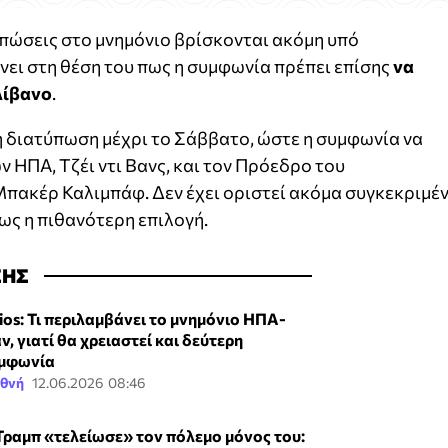
τυπώσεις στο μνημόνιο βρίσκονται ακόμη υπό
ένει στη θέση του πως η συμφωνία πρέπει επίσης
να
Λίβανο
.
η διατύπωση μέχρι το Σάββατο, ώστε η συμφωνία να
 ΗΠΑ, Τζέι ντι Βανς, και τον Πρόεδρο του
Μπακέρ Καλιμπάφ. Δεν έχει οριστεί ακόμα συγκεκριμέ
ως η πιθανότερη επιλογή.
ΣΗΣ
ios: Τι περιλαμβάνει το μνημόνιο ΗΠΑ-
ν, γιατί θα χρειαστεί και δεύτερη
μφωνία
εθνή
12.06.2026 08:46
Τραμπ «τελείωσε» τον πόλεμο μόνος του: