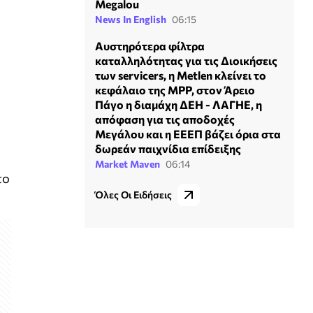
Megalou
News In English
06:15
Αυστηρότερα φίλτρα
καταλληλότητας για τις Διοικήσεις
των servicers, η Metlen κλείνει το
κεφάλαιο της MPP, στον Άρειο
Πάγο η διαμάχη ΔΕΗ - ΛΑΓΗΕ, η
απόφαση για τις αποδοχές
Μεγάλου και η ΕΕΕΠ βάζει όρια στα
δωρεάν παιχνίδια επίδειξης
Market Maven
06:14
το
Όλες Οι Ειδήσεις