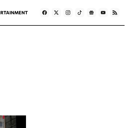
ΡΟΗ ΕΙΔΗΣΕΩΝ
T
NEWS IN ENGLISH
Games
ERTAINMENT