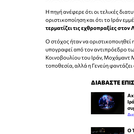
Η πηγή ανέφερε ότι οι τελικές δια
οριστικοποίηση και ότι το Ιράν εμμ
τερματίζει τις εχθροπραξίες στον 
Ο στόχος ήταν να οριστικοποιηθεί 
υπογραφεί από τον αντιπρόεδρο των
Κοινοβουλίου του Ιράν, Μοχάμαντ 
τοποθεσία, αλλά η Γενεύη φαντάζει 
ΔΙΑΒΑΣΤΕ ΕΠΙ
Ax
Ιρά
συ
Δι
Ο 