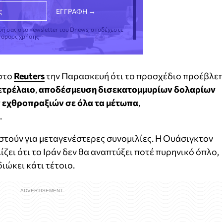
φή σας στο newsletter του Dnews, αποδέχεστε
ς όρους χρήσης
 στο
Reuters
την Παρασκευή ότι το προσχέδιο προέβλε
ετρέλαιο
,
αποδέσμευση δισεκατομμυρίων δολαρίων
 εχθροπραξιών σε όλα τα μέτωπα
,
.
τούν για μεταγενέστερες συνομιλίες. Η Ουάσιγκτον
ζει ότι το Ιράν δεν θα αναπτύξει ποτέ πυρηνικό όπλο,
διώκει κάτι τέτοιο.