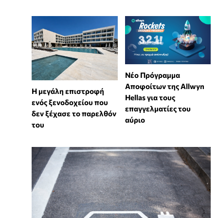
Νέο Πρόγραμμα
Αποφοίτων της Allwyn
Η μεγάλη επιστροφή
Hellas για τους
ενός ξενοδοχείου που
επαγγελματίες του
δεν ξέχασε το παρελθόν
αύριο
του