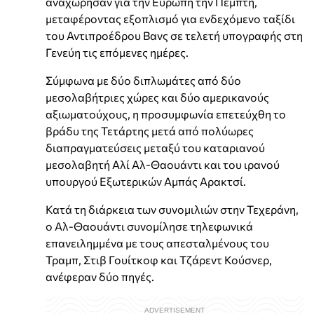
αναχώρησαν για την Ευρώπη την Πέμπτη,
μεταφέροντας εξοπλισμό για ενδεχόμενο ταξίδι
του Αντιπροέδρου Βανς σε τελετή υπογραφής στη
Γενεύη τις επόμενες ημέρες.
Σύμφωνα με δύο διπλωμάτες από δύο
μεσολαβήτριες χώρες και δύο αμερικανούς
αξιωματούχους, η προσυμφωνία επετεύχθη το
βράδυ της Τετάρτης μετά από πολύωρες
διαπραγματεύσεις μεταξύ του καταριανού
μεσολαβητή Αλί Αλ-Θαουάντι και του ιρανού
υπουργού Εξωτερικών Αμπάς Αρακτσί.
Κατά τη διάρκεια των συνομιλιών στην Τεχεράνη,
ο Αλ-Θαουάντι συνομίλησε τηλεφωνικά
επανειλημμένα με τους απεσταλμένους του
Τραμπ, Στιβ Γουίτκοφ και Τζάρεντ Κούσνερ,
ανέφεραν δύο πηγές.