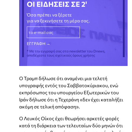
ΟΙ ΕΙΔΗΣΕΙΣ ΣΕ 2'
Όσα πρέπει να ξέρετε
για να ξεκινήσετε τη μέρα σας.
* Με την εγγραφή σας στο newsletter του Dnews,
αποδέχεστε τους σχετικούς όρους χρήσης
Ο Τραμπ δήλωσε ότι αναμένει μια τελετή
υπογραφής εντός του Σαββατοκύριακου, ενώ
εκπρόσωπος του υπουργείου Εξωτερικών του
Ιράν δήλωσε ότι η Τεχεράνη «δεν έχει καταλήξει
ακόμη σε τελική απόφαση».
Ο Λευκός Οίκος έχει θεωρήσει αρκετές φορές
κατά τη διάρκεια των τελευταίων δύο μηνών ότι