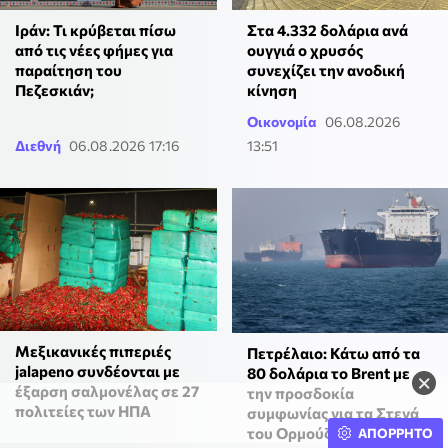
Ιράν: Τι κρύβεται πίσω
Στα 4.332 δολάρια ανά
από τις νέες φήμες για
ουγγιά ο χρυσός
παραίτηση του
συνεχίζει την ανοδική
Πεζεσκιάν;
κίνηση
Οικονομία
06.08.2026
Διεθνή
06.08.2026 17:16
13:51
Μεξικανικές πιπεριές
Πετρέλαιο: Κάτω από τα
jalapeno συνδέονται με
80 δολάρια το Brent με
×
έξαρση σαλμονέλας σε 27
την προσδοκία
πολιτείες των ΗΠΑ
συμφωνίας για τα Στενά
του Ορμούζ
ΑΠΟΡΡΗΤΟ