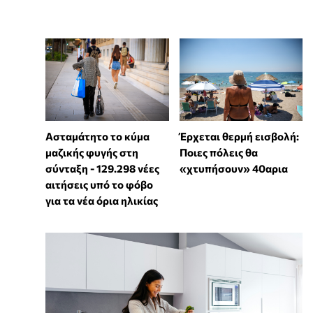
Ασταμάτητο το κύμα
Έρχεται θερμή εισβολή:
μαζικής φυγής στη
Ποιες πόλεις θα
σύνταξη - 129.298 νέες
«χτυπήσουν» 40αρια
αιτήσεις υπό το φόβο
για τα νέα όρια ηλικίας