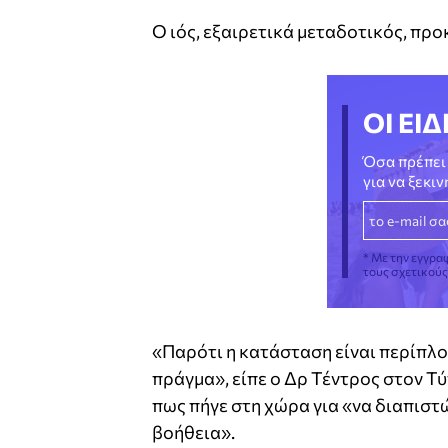
Ο ιός, εξαιρετικά μεταδοτικός, πρ
ΟΙ ΕΙΔ
Όσα πρέπει 
για να ξεκι
* Με την εγγρα
τους σχετικού
«Παρότι η κατάσταση είναι περίπλο
πράγμα», είπε ο Δρ Τέντρος στον 
πως πήγε στη χώρα για «να διαπιστ
βοήθεια».