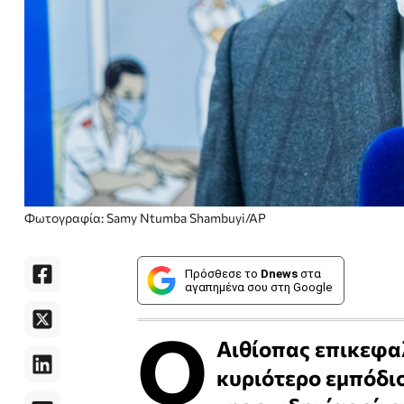
Φωτογραφία: Samy Ntumba Shambuyi/AP
Πρόσθεσε το
Dnews
στα
αγαπημένα σου στη Google
Ο
Αιθίοπας επικεφα
κυριότερο εμπόδιο