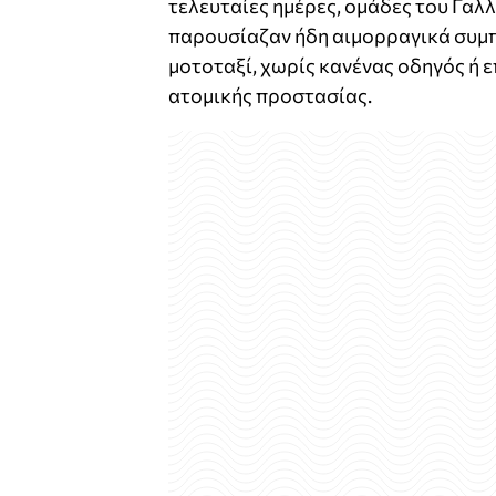
τελευταίες ημέρες, ομάδες του Γαλ
παρουσίαζαν ήδη αιμορραγικά συμπ
μοτοταξί, χωρίς κανένας οδηγός ή ε
ατομικής προστασίας.