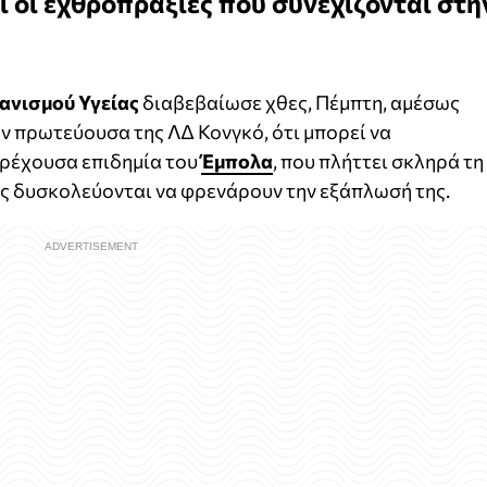
αι οι εχθροπραξίες που συνεχίζονται στη
ανισμού Υγείας
διαβεβαίωσε χθες, Πέμπτη, αμέσως
ην πρωτεύουσα της ΛΔ Κονγκό, ότι μπορεί να
τρέχουσα επιδημία του
Έμπολα
, που πλήττει σκληρά τη
ές δυσκολεύονται να φρενάρουν την εξάπλωσή της.