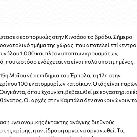
φτασε αεροπορικώς στην Κινσάσα το βράδυ. Σήμερα
ειοανατολικό τμήμα της χώρας, που αποτελεί επίκεντρο
 συνόλου 1.000 και πλέον ύποπτων κρουσμάτων,
, που ωστόσο ενδέχεται να είναι πολύ υποτιμημένος.
15η Μαΐου νέα επιδημία του Έμπολα, τη 17η στην
ρίπου 100 εκατομμυρίων κατοίκων. Ο ιός είναι παρώ
ή Ουγκάντα, όπου έχουν επιβεβαιωθεί με εργαστηριακέ
 θάνατος. Οι αρχές στην Καμπάλα δεν ανακοινώνουν τ
αση υγειονομικής έκτακτης ανάγκης διεθνούς
 της κρίσης, η αντίδραση αργεί να οργανωθεί. Τις