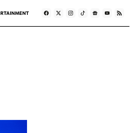
ΡΟΗ ΕΙΔΗΣΕΩΝ
T
NEWS IN ENGLISH
Games
ERTAINMENT