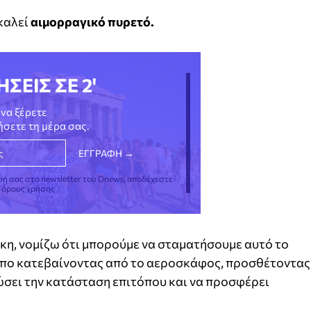
οκαλεί
αιμορραγικό πυρετό.
ΗΣΕΙΣ ΣΕ 2'
να ξέρετε
νήσετε τη μέρα σας.
φή σας στο newsletter του Dnews, αποδέχεστε
ς όρους χρήσης
κη, νομίζω ότι μπορούμε να σταματήσουμε αυτό το
Τύπο κατεβαίνοντας από το αεροσκάφος, προσθέτοντας
ώσει την κατάσταση επιτόπου και να προσφέρει