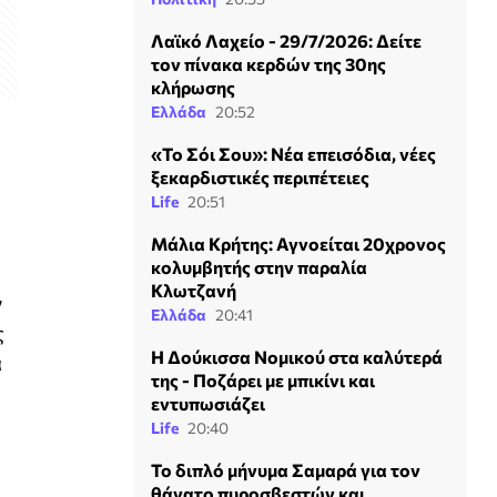
Λαϊκό Λαχείο - 29/7/2026: Δείτε
τον πίνακα κερδών της 30ης
κλήρωσης
Ελλάδα
20:52
«Το Σόι Σου»: Νέα επεισόδια, νέες
ξεκαρδιστικές περιπέτειες
Life
20:51
Μάλια Κρήτης: Αγνοείται 20χρονος
κολυμβητής στην παραλία
Κλωτζανή
ν
Ελλάδα
20:41
ς
Η Δούκισσα Νομικού στα καλύτερά
α
της - Ποζάρει με μπικίνι και
εντυπωσιάζει
Life
20:40
Το διπλό μήνυμα Σαμαρά για τον
θάνατο πυροσβεστών και