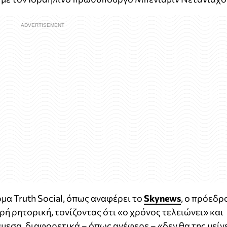
α Truth Social, όπως αναφέρει το
Skynews
, ο πρόεδρ
ή ρητορική, τονίζοντας ότι «ο χρόνος τελειώνει» και
μεσα, διαφορετικά – όπως ανέφερε – «δεν θα της μείν