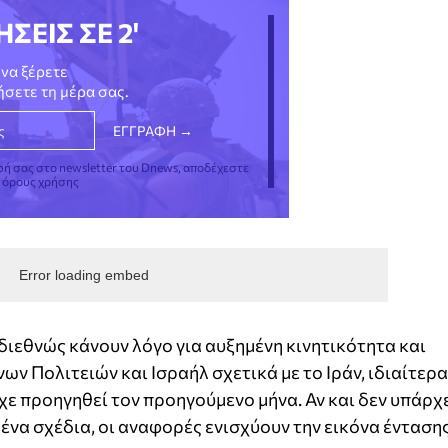
ΗΣΕΙΣ ΣΕ 2'
να ξέρετε
νήσετε τη μέρα σας.
φή σας στο newsletter του Dnews, αποδέχεστε
ς όρους χρήσης
Error loading embed
ιεθνώς κάνουν λόγο για αυξημένη κινητικότητα και
ν Πολιτειών και Ισραήλ σχετικά με το Ιράν, ιδιαίτερα
χε προηγηθεί τον προηγούμενο μήνα. Αν και δεν υπάρχ
ένα σχέδια, οι αναφορές ενισχύουν την εικόνα ένταση