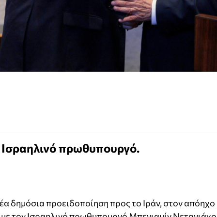
ν Ισραηλινό πρωθυπουργό.
α δημόσια προειδοποίηση προς το Ιράν, στον απόηχο
ε με τον Ισραηλινό πρωθυπουργό Μπενιαμίν Νετανιάχο