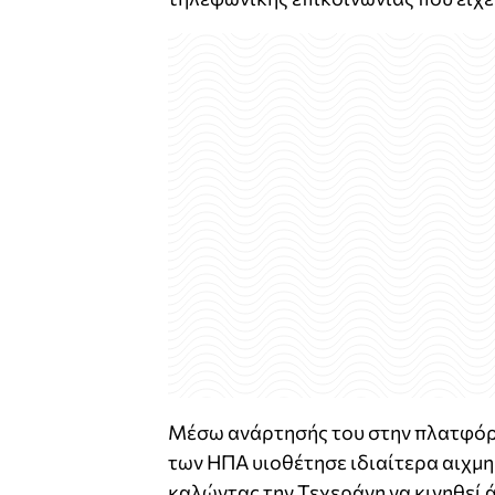
Μέσω ανάρτησής του στην πλατφόρμ
των ΗΠΑ υιοθέτησε ιδιαίτερα αιχμηρ
καλώντας την Τεχεράνη να κινηθεί ά