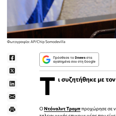
Φωτογραφία: AP/Chip Somodevilla
Πρόσθεσε το
Dnews
στα
αγαπημένα σου στη Google
Τ
ι συζητήθηκε με το
Ο
Ντόναλντ Τραμπ
προχώρησε σε νέ
τηλεφωνικής επικοινωνίας που είχ