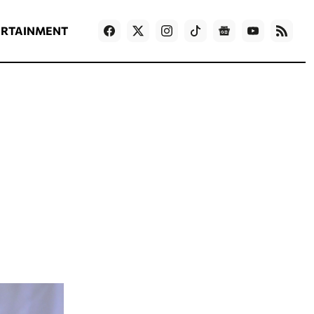
ΡΟΗ ΕΙΔΗΣΕΩΝ
T
NEWS IN ENGLISH
Games
ERTAINMENT