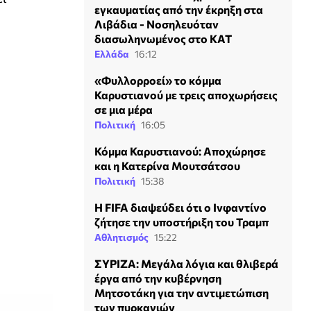
εγκαυματίας από την έκρηξη στα
Λιβάδια - Νοσηλευόταν
διασωληνωμένος στο ΚΑΤ
Ελλάδα
16:12
«Φυλλορροεί» το κόμμα
Καρυστιανού με τρεις αποχωρήσεις
σε μια μέρα
Πολιτική
16:05
Κόμμα Καρυστιανού: Αποχώρησε
και η Κατερίνα Μουτσάτσου
Πολιτική
15:38
Η FIFA διαψεύδει ότι ο Ινφαντίνο
ζήτησε την υποστήριξη του Τραμπ
Αθλητισμός
15:22
ΣΥΡΙΖΑ: Μεγάλα λόγια και θλιβερά
έργα από την κυβέρνηση
Μητσοτάκη για την αντιμετώπιση
των πυρκαγιών