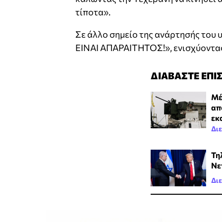
τίποτα».
Σε άλλο σημείο της ανάρτησής του
ΕΙΝΑΙ ΑΠΑΡΑΙΤΗΤΟΣ!», ενισχύοντας
ΔΙΑΒΑΣΤΕ ΕΠΙ
Μέ
απ
εκ
Δι
Τη
Νε
Δι