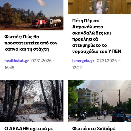
Πέτη Πέρκα:
Απροκάλυπτα
σκανδαλώδες και
Φωτιές: Πώς θα
προκλητικά
προστατευτείτε από τον
ατεκμηρίωτο το
καπνό και τη στάχτη
νομοσχέδιο του ΥΠΕΝ
healthstat.gr
07.31.2026 -
ienergeia.gr
07.31.2026 -
16:45
12:22
Ο ΔΕΔΔΗΕ σχετικά με
Φωτιά στο Χαϊδάρι: