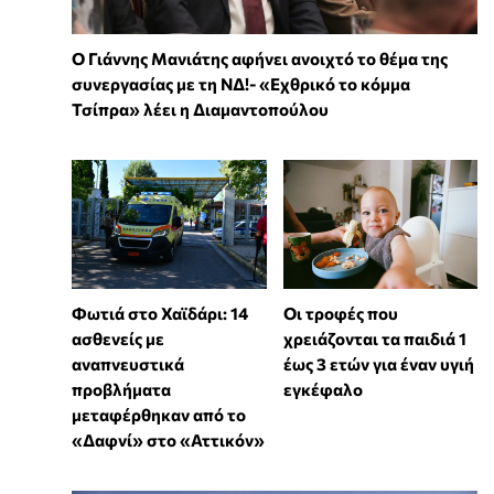
Ο Γιάννης Μανιάτης αφήνει ανοιχτό το θέμα της
συνεργασίας με τη ΝΔ!- «Εχθρικό το κόμμα
Τσίπρα» λέει η Διαμαντοπούλου
Φωτιά στο Χαϊδάρι: 14
Οι τροφές που
ασθενείς με
χρειάζονται τα παιδιά 1
αναπνευστικά
έως 3 ετών για έναν υγιή
προβλήματα
εγκέφαλο
μεταφέρθηκαν από το
«Δαφνί» στο «Αττικόν»