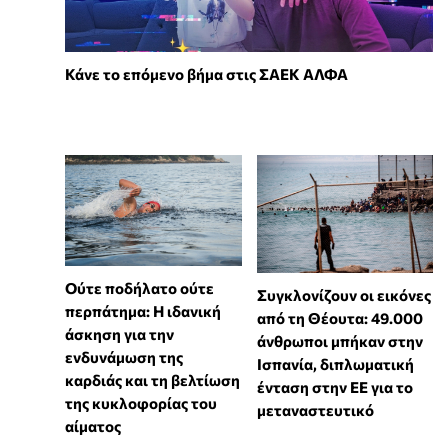
Κάνε το επόμενο βήμα στις ΣΑΕΚ ΑΛΦΑ
Ούτε ποδήλατο ούτε
Συγκλονίζουν οι εικόνες
περπάτημα: Η ιδανική
από τη Θέουτα: 49.000
άσκηση για την
άνθρωποι μπήκαν στην
ενδυνάμωση της
Ισπανία, διπλωματική
καρδιάς και τη βελτίωση
ένταση στην ΕΕ για το
της κυκλοφορίας του
μεταναστευτικό
αίματος