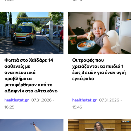
Φωτιά στο Χαϊδάρι: 14
Οι τροφές που
ασθενείς με
χρειάζονται τα παιδιά 1
αναπνευστικά
έως 3 ετών για έναν υγιή
προβλήματα
εγκέφαλο
μεταφέρθηκαν από το
«Δαφνί» στο «Αττικόν»
healthstat.gr
07.31.2026 -
healthstat.gr
07.31.2026 -
16:25
15:46