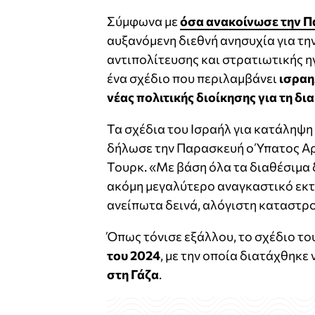
Σύμφωνα με
όσα ανακοίνωσε την 
αυξανόμενη διεθνή ανησυχία για τη
αντιπολίτευσης και στρατιωτικής η
ένα σχέδιο που περιλαμβάνει
ισραη
νέας πολιτικής διοίκησης για τη δ
Τα σχέδια του Ισραήλ για κατάληψη
δήλωσε την Παρασκευή ο Ύπατος Α
Τουρκ. «Με βάση όλα τα διαθέσιμα 
ακόμη μεγαλύτερο αναγκαστικό εκτ
ανείπωτα δεινά, αλόγιστη καταστρ
Όπως τόνισε εξάλλου, το σχέδιο το
του 2024
, με την οποία διατάχθηκε 
στη Γάζα
.