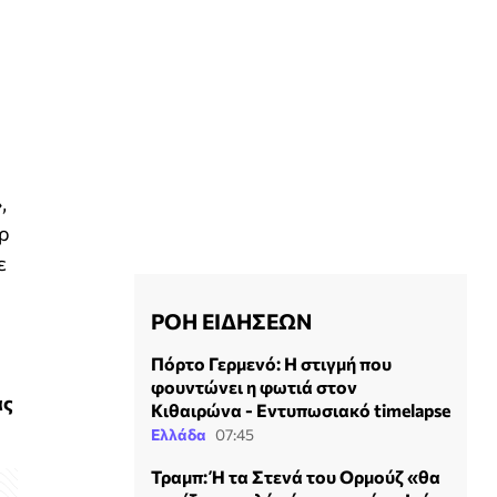
,
ρ
ε
ΡΟΗ ΕΙΔΗΣΕΩΝ
Πόρτο Γερμενό: Η στιγμή που
φουντώνει η φωτιά στον
ας
Κιθαιρώνα - Εντυπωσιακό timelapse
Ελλάδα
07:45
Τραμπ: Ή τα Στενά του Ορμούζ «θα