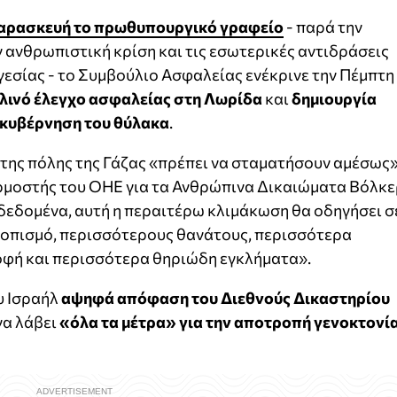
Παρασκευή το πρωθυπουργικό γραφείο
- παρά την
ν ανθρωπιστική κρίση και τις εσωτερικές αντιδράσεις
γεσίας - το Συμβούλιο Ασφαλείας ενέκρινε την Πέμπτη
λινό έλεγχο ασφαλείας στη Λωρίδα
και
δημιουργία
ιακυβέρνηση του θύλακα
.
 της πόλης της Γάζας «πρέπει να σταματήσουν αμέσως»
ρμοστής του ΟΗΕ για τα Ανθρώπινα Δικαιώματα Βόλκε
δεδομένα, αυτή η περαιτέρω κλιμάκωση θα οδηγήσει σ
οπισμό, περισσότερους θανάτους, περισσότερα
οφή και περισσότερα θηριώδη εγκλήματα».
υ Ισραήλ
αψηφά απόφαση του Διεθνούς Δικαστηρίου
να λάβει
«όλα τα μέτρα» για την αποτροπή γενοκτονί