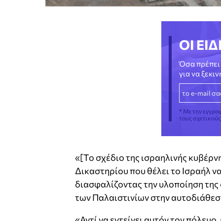
ΟΙ ΕΙΔ
Όσα πρέπει 
για να ξεκι
* Με την εγγρα
τους σχετικού
«[Το σχέδιο της ισραηλινής κυβέρν
Δικαστηρίου που θέλει το Ισραήλ ν
διασφαλίζοντας την υλοποίηση της
των Παλαιστινίων στην αυτοδιάθεσ
«Αντί να εντείνει αυτόν τον πόλεμο