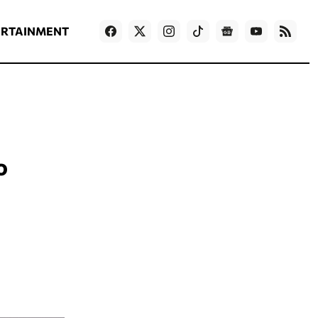
ΡΟΗ ΕΙΔΗΣΕΩΝ
T
NEWS IN ENGLISH
Games
ERTAINMENT
ο