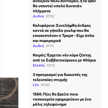
ανοίξουν πολύ σύντομα», ή το Ιράν
θα υποστεί «πολύ δυνατά»
πλήγματα
Διεθνή
07:32
Καλιφόρνια: Συνελήφθη άνδρας
κοντά σε γήπεδο γκολφ που θα
επισκεπτόταν ο Τραμπ - Είχε όπλα
και πυρομαχικά
Διεθνή
07:13
Καιρός: Έρχεται νέο κύμα ζέστης
από το Σαββατοκύριακο με 40άρια
Ελλάδα
07:13
3 προορισμοί για διακοπές της
τελευταίας στιγμής
Life
07:00
1566: Πώς θα βρείτε ποια
νοσοκομεία εφημερεύουν με ένα
μόλις τηλεφώνημα