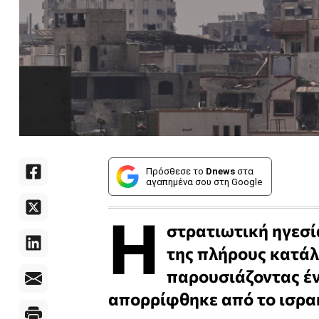
Πρόσθεσε το
Dnews
στα
αγαπημένα σου στη Google
Η
στρατιωτική ηγεσί
της πλήρους κατάλ
παρουσιάζοντας έν
απορρίφθηκε από το ισρα