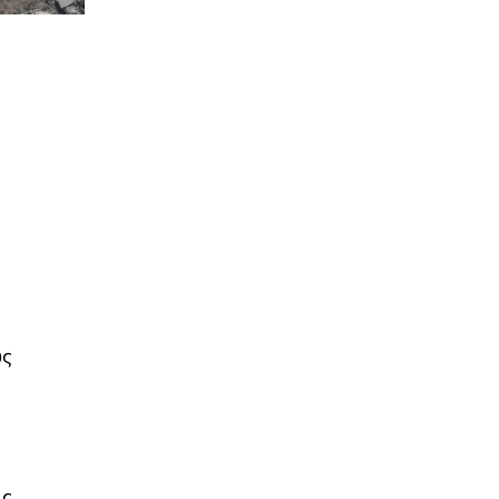
ύς
ις