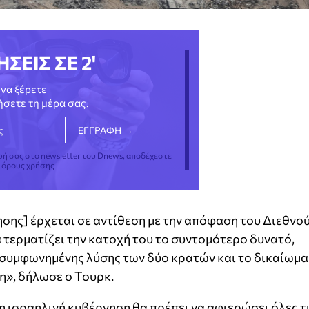
ΗΣΕΙΣ ΣΕ 2'
να ξέρετε
νήσετε τη μέρα σας.
φή σας στο newsletter του Dnews, αποδέχεστε
ς όρους χρήσης
ησης] έρχεται σε αντίθεση με την απόφαση του Διεθνο
α τερματίζει την κατοχή του το συντομότερο δυνατό,
 συμφωνημένης λύσης των δύο κρατών και το δικαίωμα
η», δήλωσε ο Τουρκ.
, η ισραηλινή κυβέρνηση θα πρέπει να αφιερώσει όλες τ