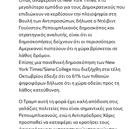
μεγαλύτερο εμπόδιο για τους Δημοκρατικούς που
επιδιώκουν να κερδίσουν την πλειοψηφία στη
Βουλή των Αντιπροσώπων, δήλωσε ο Ντέιβιντ
Γουίνστον, Ρεπουμπλικανός δημοσκόπος και
στρατηγικός αναλυτής, είναι ότι οι
δημοσκοπήσεις δείχνουν ότι οι περισσότεροι
Αμερικανοί πιστεύουν ότι η χώρα βρίσκεται σε
λάθος δρόμο».
Επίσης μια πανεθνική δημοσκόπηση των New
York Times/Siena College που διεξήχθη στα τέλη
Οκτωβρίου έδειξε ότι το 61% των πιθανών
ψηφοφόρων δήλωσε ότι η χώρα οδεύει προς τη
λάθος κατεύθυνση.
Ο Τραμπ αυτή τη φορά έχει καλή απόδοση στις
γαλάζιες πολιτείες που είναι σημαντικές για τους
Ρεπουμπλικανούς, ενώ η Αντιπρόεδρος Χάρις
προσπαθεί να καταφέρει να κρατήσει τους
ψηφοφόρους των προαστιακών περιοχών που