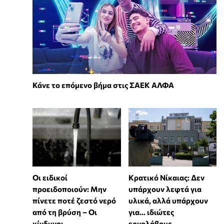
Κάνε το επόμενο βήμα στις ΣΑΕΚ ΑΛΦΑ
Οι ειδικοί
Κρατικό Νίκαιας: Δεν
προειδοποιούν: Μην
υπάρχουν λεφτά για
πίνετε ποτέ ζεστό νερό
υλικά, αλλά υπάρχουν
από τη βρύση – Οι
για... ιδιώτες
κίνδυνοι
εργολάβους