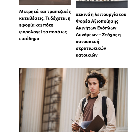
Μετρητά και τραπεζικές
Ξεκινά η λειτουργία του
καταθέσεις: Τι δέχεται η
Φορέα Αξιοποίησης
εφορία και πότε
Ακινήτων Ενόπλων
φορολογεί τα ποσά ως
Δυνάμεων – Στόχος η
εισόδημα
κατασκευή
στρατιωτικών
κατοικιών