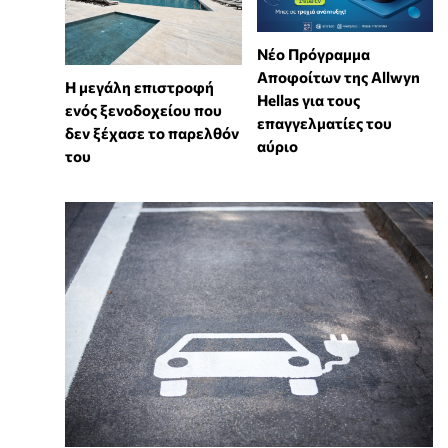
Νέο Πρόγραμμα
Αποφοίτων της Allwyn
Η μεγάλη επιστροφή
Hellas για τους
ενός ξενοδοχείου που
επαγγελματίες του
δεν ξέχασε το παρελθόν
αύριο
του