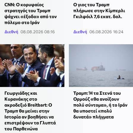
CNN: Ο κορυφαίος
Ο γιος του Τραμπ
στρατηγός του Τραμπ
πλήρωσε στην Κίμπερλι
ψάχνει «έξοδο» από τον
Γκιλφόιλ 7,6 εκατ. δολ.
πόλεμο στο Ιράν
Διεθνή
08.08.2026 08:16
Διεθνή
06.08.2026 16:24
Γεωργιάδης και
Τραμπ: Ή τα Στενά του
Κυρανάκης στο
Ορμούζ «θα ανοίξουν
ακροδεξιό Breitbart: Ο
πολύ σύντομα», ή το Ιράν
Τραμπ θα μείνει στην
θα υποστεί «πολύ
Ιστορία αν βοηθήσει να
δυνατά» πλήγματα
επιστρέψουν τα Γλυπτά
του Παρθενώνα