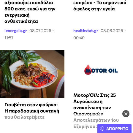
αξιοποιήσει κονδύλια
εσπρέσο - Το σημαντικό
800 εκατ. ευρώ για την
όφελος στην υγεία
ενεργειακή
ανθεκτικότητα
ienergeia.gr
08.07.2026 -
healthstat.gr
08.08.2026 -
11:57
00:40
Μοτορ Όϊλ: Στις 25
Αυγούστου η
Γιουβέτσι στον φούρνο:
ανακοίνωση των
Η παραδοσιακή συνταγή
×
Οικονομικών
που θα λατρέψετε
Αποτελεσμάτων 1ου
Εξαμήνου 2026
ΑΠΟΡΡΗΤΟ