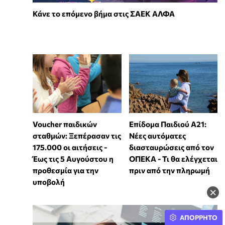
Κάνε το επόμενο βήμα στις ΣΑΕΚ ΑΛΦΑ
Voucher παιδικών
Επίδομα Παιδιού Α21:
σταθμών: Ξεπέρασαν τις
Νέες αυτόματες
175.000 οι αιτήσεις -
διασταυρώσεις από τον
Έως τις 5 Αυγούστου η
ΟΠΕΚΑ - Τι θα ελέγχεται
προθεσμία για την
πριν από την πληρωμή
υποβολή
×
ΑΠΟΡΡΗΤΟ