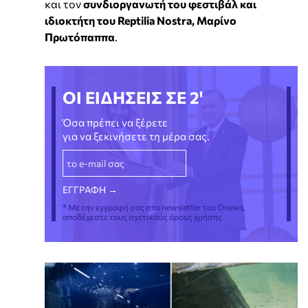
και τον
συνδιοργανωτή του φεστιβάλ και
ιδιοκτήτη του Reptilia Nostra, Μαρίνο
Πρωτόπαππα
.
ΟΙ ΕΙΔΗΣΕΙΣ ΣΕ 2'
Όσα πρέπει να ξέρετε
για να ξεκινήσετε τη μέρα σας.
* Με την εγγραφή σας στο newsletter του Dnews,
αποδέχεστε τους σχετικούς όρους χρήσης