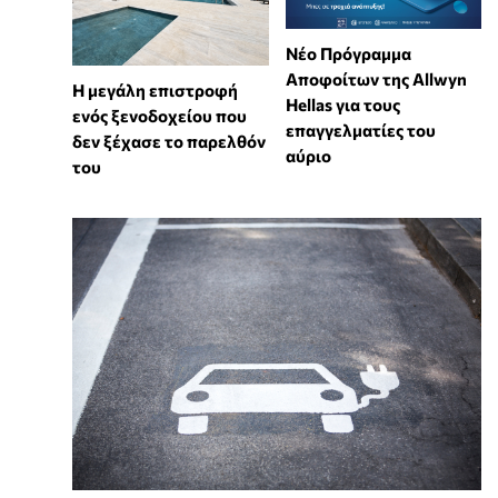
Νέο Πρόγραμμα
Αποφοίτων της Allwyn
Η μεγάλη επιστροφή
Hellas για τους
ενός ξενοδοχείου που
επαγγελματίες του
δεν ξέχασε το παρελθόν
αύριο
του