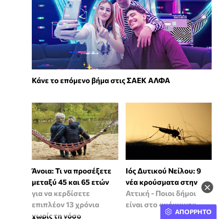
Κάνε το επόμενο βήμα στις ΣΑΕΚ ΑΛΦΑ
Άνοια: Τι να προσέξετε
Ιός Δυτικού Νείλου: 9
μεταξύ 45 και 65 ετών
νέα κρούσματα στην
×
για να κερδίσετε
Αττική - Ποιοι δήμοι
επιπλέον 13 χρόνια
είναι στο «κόκκινο»
ΑΠΟΡΡΗΤΟ
χωρίς τη νόσο