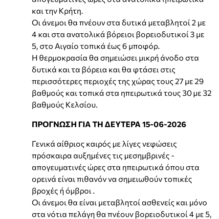
και την Κρήτη.
Οι άνεμοι θα πνέουν στα δυτικά μεταβλητοί 2 με
4 και στα ανατολικά βόρειοι βορειοδυτικοί 3 με
5, στο Αιγαίο τοπικά έως 6 μποφόρ.
Η θερμοκρασία θα σημειώσει μικρή άνοδο στα
δυτικά και τα βόρεια και θα φτάσει στις
περισσότερες περιοχές της χώρας τους 27 με 29
βαθμούς και τοπικά στα ηπειρωτικά τους 30 με 32
βαθμούς Κελσίου.
ΠΡΟΓΝΩΣΗ ΓΙΑ ΤΗ ΔΕΥΤΕΡΑ 15-06-2026
Γενικά αίθριος καιρός με λίγες νεφώσεις
πρόσκαιρα αυξημένες τις μεσημβρινές -
απογευματινές ώρες στα ηπειρωτικά όπου στα
ορεινά είναι πιθανόν να σημειωθούν τοπικές
βροχές ή όμβροι .
Οι άνεμοι θα είναι μεταβλητοί ασθενείς και μόνο
στα νότια πελάγη θα πνέουν βορειοδυτικοί 4 με 5,