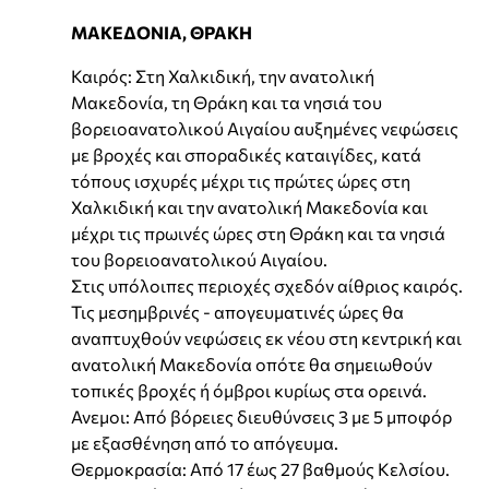
ΜΑΚΕΔΟΝΙΑ, ΘΡΑΚΗ
Καιρός: Στη Χαλκιδική, την ανατολική
Μακεδονία, τη Θράκη και τα νησιά του
βορειοανατολικού Αιγαίου αυξημένες νεφώσεις
με βροχές και σποραδικές καταιγίδες, κατά
τόπους ισχυρές μέχρι τις πρώτες ώρες στη
Χαλκιδική και την ανατολική Μακεδονία και
μέχρι τις πρωινές ώρες στη Θράκη και τα νησιά
του βορειοανατολικού Αιγαίου.
Στις υπόλοιπες περιοχές σχεδόν αίθριος καιρός.
Τις μεσημβρινές - απογευματινές ώρες θα
αναπτυχθούν νεφώσεις εκ νέου στη κεντρική και
ανατολική Μακεδονία οπότε θα σημειωθούν
τοπικές βροχές ή όμβροι κυρίως στα ορεινά.
Ανεμοι: Από βόρειες διευθύνσεις 3 με 5 μποφόρ
με εξασθένηση από το απόγευμα.
Θερμοκρασία: Από 17 έως 27 βαθμούς Κελσίου.