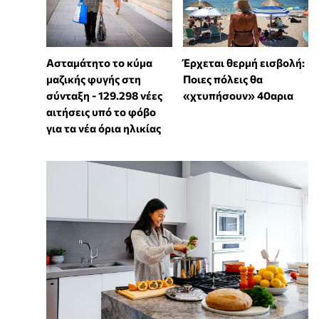
Ασταμάτητο το κύμα
Έρχεται θερμή εισβολή:
μαζικής φυγής στη
Ποιες πόλεις θα
σύνταξη - 129.298 νέες
«χτυπήσουν» 40αρια
αιτήσεις υπό το φόβο
για τα νέα όρια ηλικίας