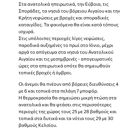
Στα ανατολικά ηπειρωτικά, την Εύβοια, τις
Σποράδες, τα νησιά του βόρειου Αιγαίου και την
Κρήτη νεφώσεις με βροχές και σποραδικές
καταιγίδες. Τα φαινόμενα θα είναι κατά τόπους
ισχυρά.
Στις υπόλοιπες περιοχές λίγες νεφώσεις,
παροδικά αυξημένες το πρωί στο Ιόνιο, μέχρι
αργά το απόγευμα στα νησιά του Ανατολικού
Αιγαίου και τις μεσημβρινές - απογευματινές
ώρες στα ηπειρωτικά οπότε θα σημειωθούν
τοπικές βροχές ή όμβροι.
Οι άνεμοι θα πνέουν από βόρειες διευθύνσεις 4
με 6 και τοπικά στα πελάγη 7 μποφόρ.
Η θερμοκρασία θα σημειώσει μικρή πτώση στα
ανατολικά και θα φτάσει στις περισσότερες
περιοχές της χώρας τους 25 με 28 βαθμούς και
τοπικά στα δυτικά και τα νότια τους 29 με 30
βαθμούς Κελσίου.