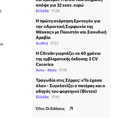
απόψε για 32 εκατ. ευρώ
ο
Ελλάδα
17:28
Η πρώτη ανάρτηση Ερντογάν για
την «Αμυντική Συμφωνία της
Μέκκας» με Πακιστάν και Σαουδική
Αραβία
ον
Διεθνή
17:22
Η Citroën γιορτάζει τα 40 χρόνια
της εμβληματικής έκδοσης 2 CV
Cocorico
Auto - Moto
17:19
Τραγωδία στις Σέρρες: «Τα έχασα
όλα» - Συγκλονίζει ο πατέρας και ο
οδηγός του φορτηγού (Βίντεο)
Ελλάδα
17:10
Όλες Οι Ειδήσεις