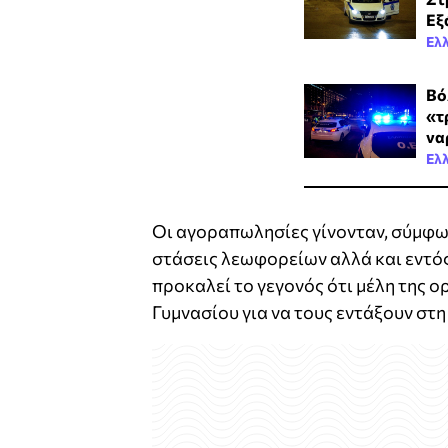
Εξ
Ελ
Βό
«τ
να
Ελ
Οι αγοραπωλησίες γίνονταν, σύμφωνα
στάσεις λεωφορείων αλλά και εντό
προκαλεί το γεγονός ότι μέλη της 
Γυμνασίου για να τους εντάξουν στ