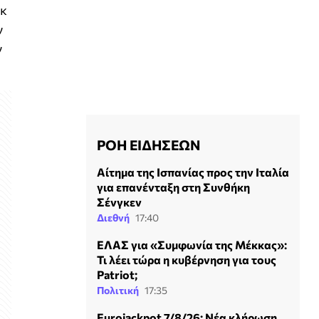
εκ
ν
ν
ΡΟΗ ΕΙΔΗΣΕΩΝ
Αίτημα της Ισπανίας προς την Ιταλία
για επανένταξη στη Συνθήκη
Σένγκεν
Διεθνή
17:40
ΕΛΑΣ για «Συμφωνία της Μέκκας»:
Τι λέει τώρα η κυβέρνηση για τους
Patriot;
Πολιτική
17:35
Eurojackpot 7/8/26: Νέα κλήρωση