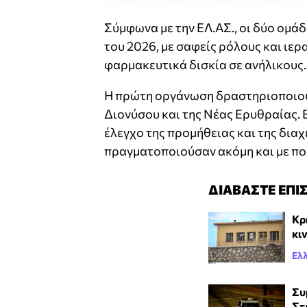
Σύμφωνα με την ΕΛ.ΑΣ., οι δύο ομά
του 2026, με σαφείς ρόλους και ιερ
φαρμακευτικά δισκία σε ανήλικους.
Η πρώτη οργάνωση δραστηριοποιούν
Διονύσου και της Νέας Ερυθραίας. Ε
έλεγχο της προμήθειας και της διαχ
πραγματοποιούσαν ακόμη και με πο
ΔΙΑΒΑΣΤΕ ΕΠΙ
Κρ
κι
Ελ
Συ
Στ