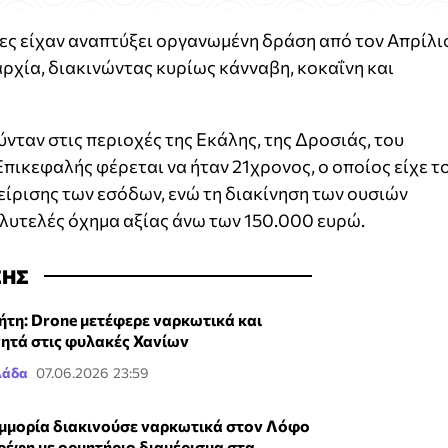
δες είχαν αναπτύξει οργανωμένη δράση από τον Απρίλι
αρχία, διακινώντας κυρίως κάνναβη, κοκαΐνη και
ταν στις περιοχές της Εκάλης, της Δροσιάς, του
πικεφαλής φέρεται να ήταν 21χρονος, ο οποίος είχε τ
είρισης των εσόδων, ενώ τη διακίνηση των ουσιών
λυτελές όχημα αξίας άνω των 150.000 ευρώ.
ΣΗΣ
ήτη: Drone μετέφερε ναρκωτικά και
νητά στις φυλακές Χανίων
λάδα
07.06.2026 23:59
μμορία διακινούσε ναρκωτικά στον Λόφο
ρέφη με ορμητήριο διαμέρισμα στα