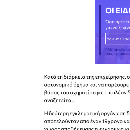
ΟΙ ΕΙΔ
Όσα πρέπει 
για να ξεκι
* Με την εγγρα
τους σχετικού
Κατά τη διάρκεια της επιχείρησης,
αστυνομικό όχημα και να παρέσυρε 
βάρος του σχηματίστηκε επιπλέον 
αναζητείται.
Η δεύτερη εγκληματική οργάνωση 
αποτελούνταν από έναν 19χρονο και 
χώρος αποθήκευσης των ναρκωτικώ