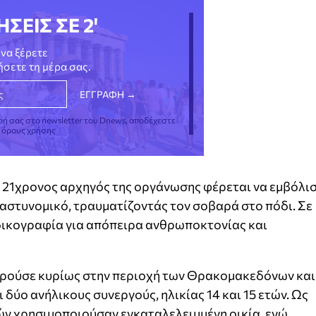
ΗΣΕΙΣ ΣΕ 2'
να ξέρετε
νήσετε τη μέρα σας.
φή σας στο newsletter του Dnews, αποδέχεστε
ς όρους χρήσης
 ο 21χρονος αρχηγός της οργάνωσης φέρεται να εμβόλι
αστυνομικό, τραυματίζοντάς τον σοβαρά στο πόδι. Σε
δικογραφία για απόπειρα ανθρωποκτονίας και
δρούσε κυρίως στην περιοχή των Θρακομακεδόνων και
δύο ανήλικους συνεργούς, ηλικίας 14 και 15 ετών. Ως
ν χρησιμοποιούσαν εγκαταλελειμμένη οικία, ενώ