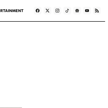
ΡΟΗ ΕΙΔΗΣΕΩΝ
T
NEWS IN ENGLISH
Games
ERTAINMENT