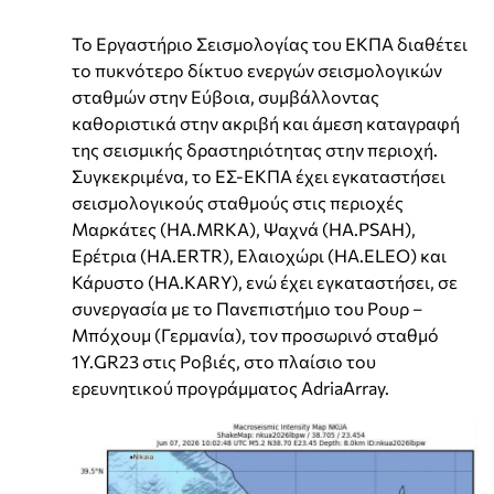
Το Εργαστήριο Σεισμολογίας του ΕΚΠΑ διαθέτει
το πυκνότερο δίκτυο ενεργών σεισμολογικών
σταθμών στην Εύβοια, συμβάλλοντας
καθοριστικά στην ακριβή και άμεση καταγραφή
της σεισμικής δραστηριότητας στην περιοχή.
Συγκεκριμένα, το ΕΣ-ΕΚΠΑ έχει εγκαταστήσει
σεισμολογικούς σταθμούς στις περιοχές
Μαρκάτες (HA.MRKA), Ψαχνά (HA.PSAH),
Ερέτρια (HA.ERTR), Ελαιοχώρι (HA.ELEO) και
Κάρυστο (HA.KARY), ενώ έχει εγκαταστήσει, σε
συνεργασία με το Πανεπιστήμιο του Ρουρ –
Μπόχουμ (Γερμανία), τον προσωρινό σταθμό
1Y.GR23 στις Ροβιές, στο πλαίσιο του
ερευνητικού προγράμματος AdriaArray.