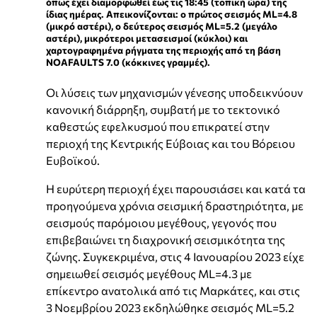
όπως έχει διαμορφωθεί έως τις 18:45 (τοπική ώρα) της
ίδιας ημέρας. Απεικονίζονται: ο πρώτος σεισμός ML=4.8
(μικρό αστέρι), ο δεύτερος σεισμός ML=5.2 (μεγάλο
αστέρι), μικρότεροι μετασεισμοί (κύκλοι) και
χαρτογραφημένα ρήγματα της περιοχής από τη βάση
NOAFAULTS 7.0
(κόκκινες γραμμές).
Οι λύσεις των μηχανισμών γένεσης υποδεικνύουν
κανονική διάρρηξη, συμβατή με το τεκτονικό
καθεστώς εφελκυσμού που επικρατεί στην
περιοχή της Κεντρικής Εύβοιας και του Βόρειου
Ευβοϊκού.
Η ευρύτερη περιοχή έχει παρουσιάσει και κατά τα
προηγούμενα χρόνια σεισμική δραστηριότητα, με
σεισμούς παρόμοιου μεγέθους, γεγονός που
επιβεβαιώνει τη διαχρονική σεισμικότητα της
ζώνης. Συγκεκριμένα, στις 4 Ιανουαρίου 2023 είχε
σημειωθεί σεισμός μεγέθους ML=4.3 με
επίκεντρο ανατολικά από τις Μαρκάτες, και στις
3 Νοεμβρίου 2023 εκδηλώθηκε σεισμός ML=5.2