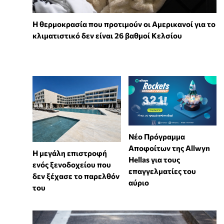
Η θερμοκρασία που προτιμούν οι Αμερικανοί για το
κλιματιστικό δεν είναι 26 βαθμοί Κελσίου
Νέο Πρόγραμμα
Αποφοίτων της Allwyn
Η μεγάλη επιστροφή
Hellas για τους
ενός ξενοδοχείου που
επαγγελματίες του
δεν ξέχασε το παρελθόν
αύριο
του