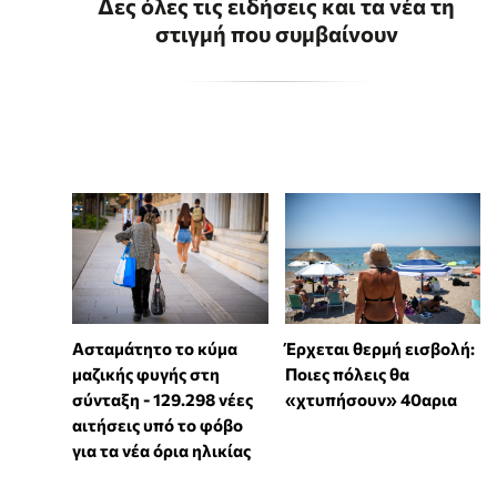
Δες όλες τις ειδήσεις και τα νέα τη
στιγμή που συμβαίνουν
Ασταμάτητο το κύμα
Έρχεται θερμή εισβολή:
μαζικής φυγής στη
Ποιες πόλεις θα
σύνταξη - 129.298 νέες
«χτυπήσουν» 40αρια
αιτήσεις υπό το φόβο
για τα νέα όρια ηλικίας