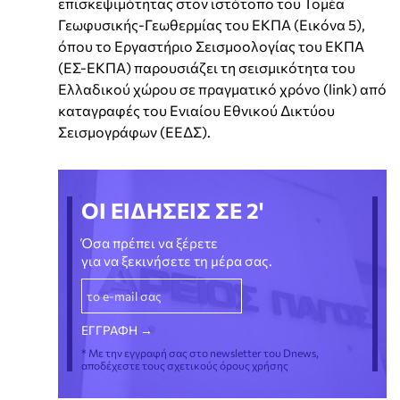
επισκεψιμότητας στον ιστότοπο του Τομέα
Γεωφυσικής-Γεωθερμίας του ΕΚΠΑ (Εικόνα 5),
όπου το Εργαστήριο Σεισμοολογίας του ΕΚΠΑ
(ΕΣ-ΕΚΠΑ) παρουσιάζει τη σεισμικότητα του
Ελλαδικού χώρου σε πραγματικό χρόνο (link) από
καταγραφές του Ενιαίου Εθνικού Δικτύου
Σεισμογράφων (ΕΕΔΣ).
ΟΙ ΕΙΔΗΣΕΙΣ ΣΕ 2'
Όσα πρέπει να ξέρετε
για να ξεκινήσετε τη μέρα σας.
* Με την εγγραφή σας στο newsletter του Dnews,
αποδέχεστε τους σχετικούς όρους χρήσης