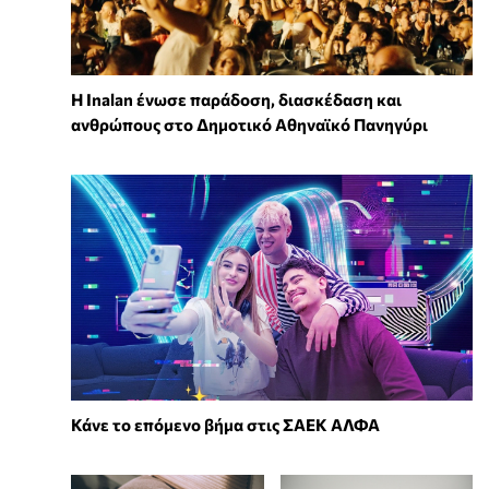
Η Inalan ένωσε παράδοση, διασκέδαση και
ανθρώπους στο Δημοτικό Αθηναϊκό Πανηγύρι
Κάνε το επόμενο βήμα στις ΣΑΕΚ ΑΛΦΑ