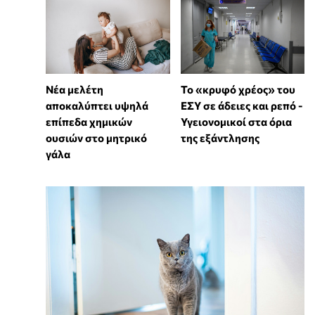
Νέα μελέτη
Το «κρυφό χρέος» του
αποκαλύπτει υψηλά
ΕΣΥ σε άδειες και ρεπό -
επίπεδα χημικών
Υγειονομικοί στα όρια
ουσιών στο μητρικό
της εξάντλησης
γάλα