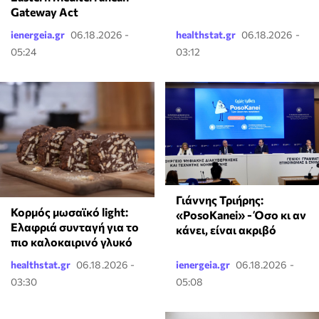
Gateway Act
ienergeia.gr
06.18.2026 -
healthstat.gr
06.18.2026 -
05:24
03:12
Γιάννης Τριήρης:
Κορμός μωσαϊκό light:
«PosoKanei» - Όσο κι αν
Ελαφριά συνταγή για το
κάνει, είναι ακριβό
πιο καλοκαιρινό γλυκό
healthstat.gr
06.18.2026 -
ienergeia.gr
06.18.2026 -
03:30
05:08