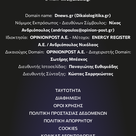
Domain name:
Dnews.gr (Dikaiologitika.gr)
Νόμιμος Εκπρόσωπος - Διευθύνων Σύμβουλος:
Νίκος
Ανδριόπουλος (andriopoulos@opinion-post.gr)
Ιδιοκτησία:
OPINIONPOST A.E.
- Μέτοχοι:
ENERGY REGISTER
Α.Ε. / Ανδριόπουλος Νικόλαος
Δικαιούχος Domain:
OPINIONPOST A.E.
- Διαχειριστής Domain:
Σωτήρης Μπέσκος
Διευθυντής Ιστοσελίδας:
Παναγιώτης Ευθυμιάδης
Διευθυντής Σύνταξης:
Κώστας Σαρρηκώστας
ΤΑΥΤΟΤΗΤΑ
ΔΙΑΦΗΜΙΣΗ
ΟΡΟΙ ΧΡΗΣΗΣ
ΠΟΛΙΤΙΚΗ ΠΡΟΣΤΑΣΙΑΣ ΔΕΔΟΜΕΝΩΝ
ΠΟΛΙΤΙΚΗ ΑΠΟΡΡΗΤΟΥ
COOKIES
ΚΩΔΙΚΑΣ ΔΕΟΝΤΟΛΟΓΙΑΣ