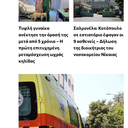
Τυφλή γυναίκα
Σαλμονέλα: Κοτόπουλο
ανέκτησε την όρασή της
σε εστιατόριο έφαγαν οι
μετά από 5 χρόνια – Η
9 ασθενείς – Δήλωση
πρώτη επιτυχημένη
της διοικήτριας του
μεταμόσχευση ωχράς
νοσοκομείου Νίκαιας
κηλίδας