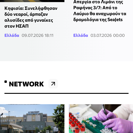
Απεργία στο Λιμάνι της
Ραφήνας 3/7: Από το
Κηφισία: Συνελήφθησαν
Λαύριο θα αναχωρούν τα
δύο νεαροί, άρπαζαν
δρομολόγια της SeaJets
αλυσίδες από γυναίκες
στον ΗΣΑΠ
Ελλάδα
09.07.2026 18:11
Ελλάδα
03.07.2026 00:00
NETWORK