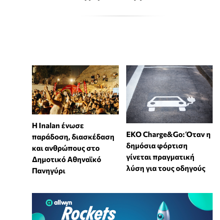
Η Inalan ένωσε
EKO Charge&Go: Όταν η
παράδοση, διασκέδαση
δημόσια φόρτιση
και ανθρώπους στο
γίνεται πραγματική
Δημοτικό Αθηναϊκό
λύση για τους οδηγούς
Πανηγύρι