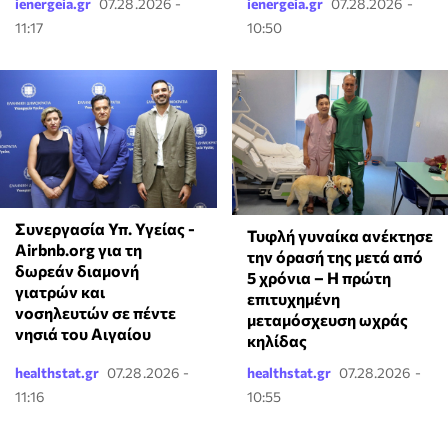
ienergeia.gr
07.28.2026 -
ienergeia.gr
07.28.2026 -
11:17
10:50
Συνεργασία Υπ. Υγείας -
Τυφλή γυναίκα ανέκτησε
Airbnb.org για τη
την όρασή της μετά από
δωρεάν διαμονή
5 χρόνια – Η πρώτη
γιατρών και
επιτυχημένη
νοσηλευτών σε πέντε
μεταμόσχευση ωχράς
νησιά του Αιγαίου
κηλίδας
healthstat.gr
07.28.2026 -
healthstat.gr
07.28.2026 -
11:16
10:55