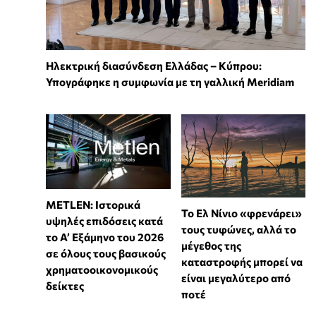
Ηλεκτρική διασύνδεση Ελλάδας – Κύπρου:
Υπογράφηκε η συμφωνία με τη γαλλική Meridiam
METLEN: Ιστορικά
Το Ελ Νίνιο «φρενάρει»
υψηλές επιδόσεις κατά
τους τυφώνες, αλλά το
το Α’ Εξάμηνο του 2026
μέγεθος της
σε όλους τους βασικούς
καταστροφής μπορεί να
χρηματοοικονομικούς
είναι μεγαλύτερο από
δείκτες
ποτέ