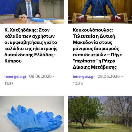
Κ. Χατζηδάκης: Στον
Κουκουλόπουλος:
κάλαθο των αχρήστων
Τελευταία η Δυτική
οι αμφισβητήσεις για το
Μακεδονία στους
καλώδιο της ηλεκτρικής
μόνιμους διορισμούς
διασύνδεσης Ελλάδας-
εκπαιδευτικών – Πήγε
Κύπρου
“περίπατο” η Ρήτρα
Δίκαιης Μετάβασης
ienergeia.gr
08.06.2026 -
ienergeia.gr
08.06.2026 -
11:37
10:25