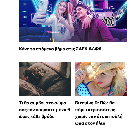
Κάνε το επόμενο βήμα στις ΣΑΕΚ ΑΛΦΑ
Τι θα συμβεί στο σώμα
Βιταμίνη D: Πώς θα
σας εάν κοιμάστε μόνο 6
πάρω περισσότερη
ώρες κάθε βράδυ
χωρίς να κάτσω πολλή
ώρα στον ήλιο