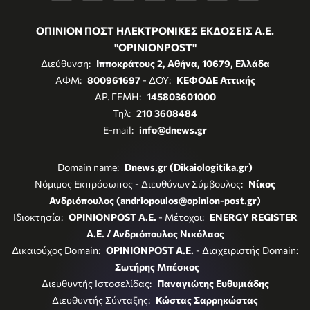
ΟΠΙΝΙΟΝ ΠΟΣΤ ΗΛΕΚΤΡΟΝΙΚΕΣ ΕΚΔΟΣΕΙΣ Α.Ε.
"OPINIONPOST"
Διεύθυνση:
Ιπποκράτους 2, Αθήνα, 10679, Ελλάδα
ΑΦΜ:
800961697
- ΔΟΥ:
ΚΕΦΟΔΕ Αττικής
ΑΡ. ΓΕΜΗ:
145803601000
Τηλ:
210 3608484
E-mail:
info@dnews.gr
Domain name:
Dnews.gr (Dikaiologitika.gr)
Νόμιμος Εκπρόσωπος - Διευθύνων Σύμβουλος:
Νίκος
Ανδριόπουλος (andriopoulos@opinion-post.gr)
Ιδιοκτησία:
OPINIONPOST A.E.
- Μέτοχοι:
ENERGY REGISTER
Α.Ε. / Ανδριόπουλος Νικόλαος
Δικαιούχος Domain:
OPINIONPOST A.E.
- Διαχειριστής Domain:
Σωτήρης Μπέσκος
Διευθυντής Ιστοσελίδας:
Παναγιώτης Ευθυμιάδης
Διευθυντής Σύνταξης:
Κώστας Σαρρηκώστας