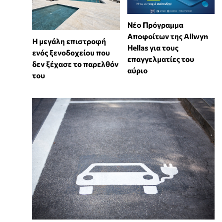
Νέο Πρόγραμμα
Αποφοίτων της Allwyn
Η μεγάλη επιστροφή
Hellas για τους
ενός ξενοδοχείου που
επαγγελματίες του
δεν ξέχασε το παρελθόν
αύριο
του