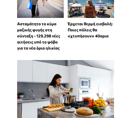
Ασταμάτητο το κύμα
Έρχεται θερμή εισβολή:
μαζικής φυγής στη
Ποιες πόλεις θα
σύνταξη - 129.298 νέες
«χτυπήσουν» 40αρια
αιτήσεις υπό το φόβο
για τα νέα όρια ηλικίας