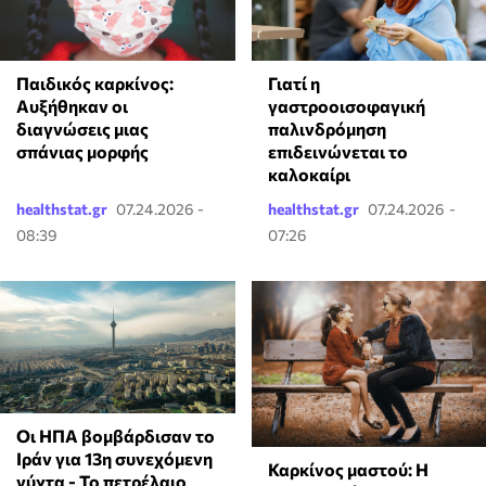
Παιδικός καρκίνος:
Γιατί η
Αυξήθηκαν οι
γαστροοισοφαγική
διαγνώσεις μιας
παλινδρόμηση
σπάνιας μορφής
επιδεινώνεται το
καλοκαίρι
healthstat.gr
07.24.2026 -
healthstat.gr
07.24.2026 -
08:39
07:26
Οι ΗΠΑ βομβάρδισαν το
Ιράν για 13η συνεχόμενη
Καρκίνος μαστού: Η
νύχτα - Το πετρέλαιο