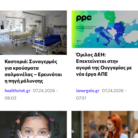
Όμιλος ΔΕΗ:
Επεκτείνεται στην
Καστοριά: Συναγερμός
αγορά της Ουγγαρίας με
για κρούσματα
νέα έργα ΑΠΕ
σαλμονέλας – Ερευνάται
η πηγή μόλυνσης
healthstat.gr
07.24.2026 -
ienergeia.gr
07.24.2026 -
08:03
07:51