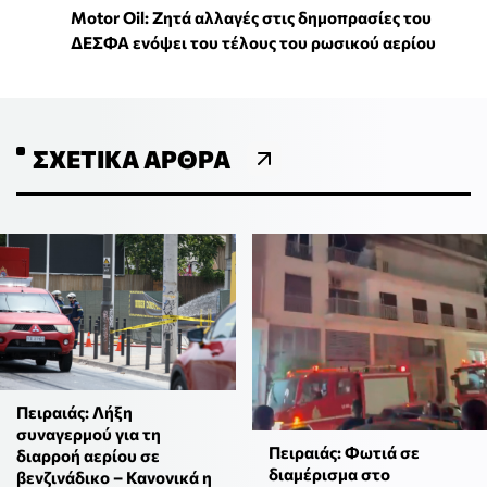
Motor Oil: Ζητά αλλαγές στις δημοπρασίες του
ΔΕΣΦΑ ενόψει του τέλους του ρωσικού αερίου
ΣΧΕΤΙΚΆ ΆΡΘΡΑ
Πειραιάς: Λήξη
συναγερμού για τη
Πειραιάς: Φωτιά σε
διαρροή αερίου σε
διαμέρισμα στο
βενζινάδικο – Κανονικά η