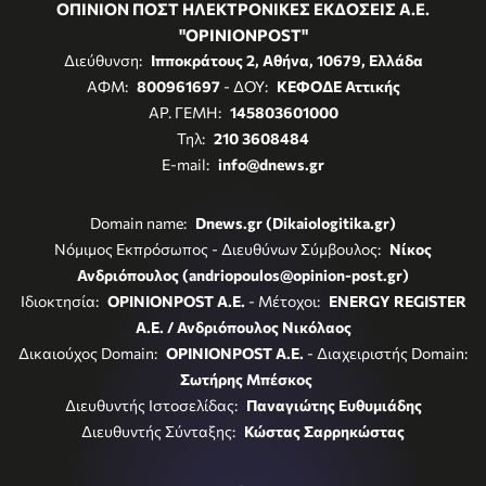
ΟΠΙΝΙΟΝ ΠΟΣΤ ΗΛΕΚΤΡΟΝΙΚΕΣ ΕΚΔΟΣΕΙΣ Α.Ε.
"OPINIONPOST"
Διεύθυνση:
Ιπποκράτους 2, Αθήνα, 10679, Ελλάδα
ΑΦΜ:
800961697
- ΔΟΥ:
ΚΕΦΟΔΕ Αττικής
ΑΡ. ΓΕΜΗ:
145803601000
Τηλ:
210 3608484
E-mail:
info@dnews.gr
Domain name:
Dnews.gr (Dikaiologitika.gr)
Νόμιμος Εκπρόσωπος - Διευθύνων Σύμβουλος:
Νίκος
Ανδριόπουλος (andriopoulos@opinion-post.gr)
Ιδιοκτησία:
OPINIONPOST A.E.
- Μέτοχοι:
ENERGY REGISTER
Α.Ε. / Ανδριόπουλος Νικόλαος
Δικαιούχος Domain:
OPINIONPOST A.E.
- Διαχειριστής Domain:
Σωτήρης Μπέσκος
Διευθυντής Ιστοσελίδας:
Παναγιώτης Ευθυμιάδης
Διευθυντής Σύνταξης:
Κώστας Σαρρηκώστας