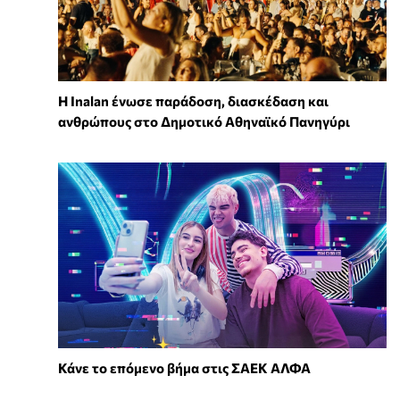
Η Inalan ένωσε παράδοση, διασκέδαση και
ανθρώπους στο Δημοτικό Αθηναϊκό Πανηγύρι
Κάνε το επόμενο βήμα στις ΣΑΕΚ ΑΛΦΑ