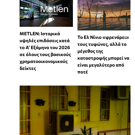
METLEN: Ιστορικά
Το Ελ Νίνιο «φρενάρει»
υψηλές επιδόσεις κατά
τους τυφώνες, αλλά το
το Α’ Εξάμηνο του 2026
μέγεθος της
σε όλους τους βασικούς
καταστροφής μπορεί να
χρηματοοικονομικούς
είναι μεγαλύτερο από
δείκτες
ποτέ