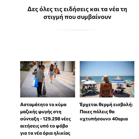
Δες όλες τις ειδήσεις και τα νέα τη
στιγμή που συμβαίνουν
Ασταμάτητο το κύμα
Έρχεται θερμή εισβολή:
μαζικής φυγής στη
Ποιες πόλεις θα
σύνταξη - 129.298 νέες
«χτυπήσουν» 40αρια
αιτήσεις υπό το φόβο
για τα νέα όρια ηλικίας