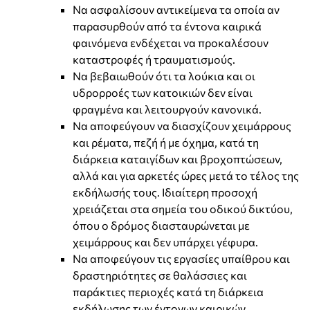
Να ασφαλίσουν αντικείμενα τα οποία αν
παρασυρθούν από τα έντονα καιρικά
φαινόμενα ενδέχεται να προκαλέσουν
καταστροφές ή τραυματισμούς.
Να βεβαιωθούν ότι τα λούκια και οι
υδρορροές των κατοικιών δεν είναι
φραγμένα και λειτουργούν κανονικά.
Να αποφεύγουν να διασχίζουν χειμάρρους
και ρέματα, πεζή ή με όχημα, κατά τη
διάρκεια καταιγίδων και βροχοπτώσεων,
αλλά και για αρκετές ώρες μετά το τέλος της
εκδήλωσής τους. Ιδιαίτερη προσοχή
χρειάζεται στα σημεία του οδικού δικτύου,
όπου ο δρόμος διασταυρώνεται με
χειμάρρους και δεν υπάρχει γέφυρα.
Να αποφεύγουν τις εργασίες υπαίθρου και
δραστηριότητες σε θαλάσσιες και
παράκτιες περιοχές κατά τη διάρκεια
εκδήλωσης των έντονων καιρικών