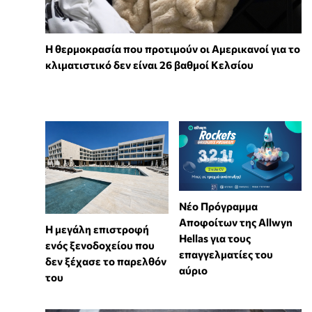
Η θερμοκρασία που προτιμούν οι Αμερικανοί για το
κλιματιστικό δεν είναι 26 βαθμοί Κελσίου
Νέο Πρόγραμμα
Αποφοίτων της Allwyn
Η μεγάλη επιστροφή
Hellas για τους
ενός ξενοδοχείου που
επαγγελματίες του
δεν ξέχασε το παρελθόν
αύριο
του