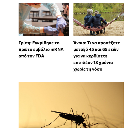
Γρίπη: Εγκρίθηκε το
Άνοια: Τι να προσέξετε
πρώτο εμβόλιο mRNA
μεταξύ 45 και 65 ετών
από τον FDA
για να κερδίσετε
επιπλέον 13 χρόνια
χωρίς τη νόσο