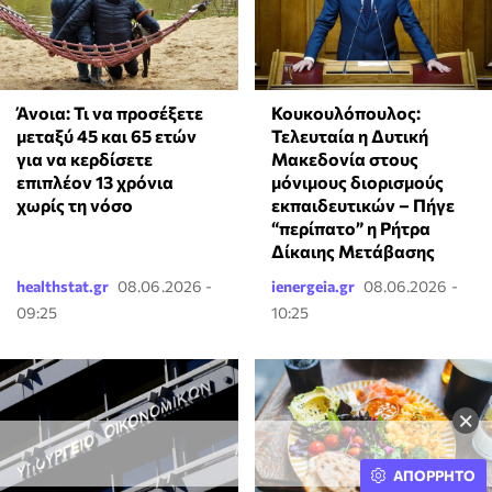
Άνοια: Τι να προσέξετε
Κουκουλόπουλος:
μεταξύ 45 και 65 ετών
Τελευταία η Δυτική
για να κερδίσετε
Μακεδονία στους
επιπλέον 13 χρόνια
μόνιμους διορισμούς
χωρίς τη νόσο
εκπαιδευτικών – Πήγε
“περίπατο” η Ρήτρα
Δίκαιης Μετάβασης
healthstat.gr
08.06.2026 -
ienergeia.gr
08.06.2026 -
09:25
10:25
×
ΑΠΟΡΡΗΤΟ