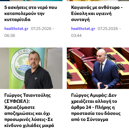
5 ασκήσεις στο νερό που
Καγιανάς με ανθότυρο -
καταπολεμούν την
Εύκολη και υγιεινή
κυτταρίτιδα
συνταγή
healthstat.gr
07.25.2026 -
healthstat.gr
07.25.2026 -
06:36
03:44
Γιώργος Τσιαντούλης
Γιώργος Αμυράς: Δεν
(ΣΥΦΩΕΛ):
χρειάζεται αλλαγή το
Χρειαζόμαστε
άρθρο 24 - Πλήρης η
αποζημιώσεις και όχι
προστασία του δάσους
προσωρινές λύσεις-Σε
από το Σύνταγμα
κίνδυνο χιλιάδες μικρά