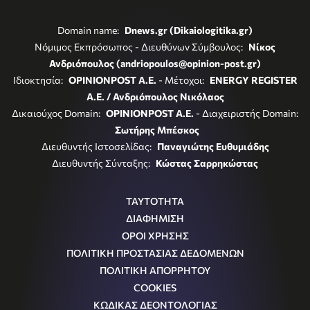
Domain name:
Dnews.gr (Dikaiologitika.gr)
Νόμιμος Εκπρόσωπος - Διευθύνων Σύμβουλος:
Νίκος
Ανδριόπουλος (andriopoulos@opinion-post.gr)
Ιδιοκτησία:
OPINIONPOST A.E.
- Μέτοχοι:
ENERGY REGISTER
Α.Ε. / Ανδριόπουλος Νικόλαος
Δικαιούχος Domain:
OPINIONPOST A.E.
- Διαχειριστής Domain:
Σωτήρης Μπέσκος
Διευθυντής Ιστοσελίδας:
Παναγιώτης Ευθυμιάδης
Διευθυντής Σύνταξης:
Κώστας Σαρρηκώστας
ΤΑΥΤΟΤΗΤΑ
ΔΙΑΦΗΜΙΣΗ
ΟΡΟΙ ΧΡΗΣΗΣ
ΠΟΛΙΤΙΚΗ ΠΡΟΣΤΑΣΙΑΣ ΔΕΔΟΜΕΝΩΝ
ΠΟΛΙΤΙΚΗ ΑΠΟΡΡΗΤΟΥ
COOKIES
ΚΩΔΙΚΑΣ ΔΕΟΝΤΟΛΟΓΙΑΣ