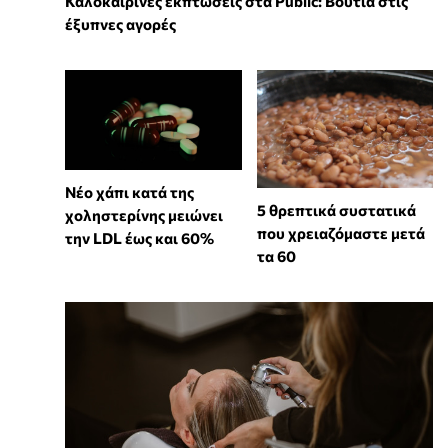
Καλοκαιρινές εκπτώσεις στα Public: Βουτιά στις
έξυπνες αγορές
Νέο χάπι κατά της
5 θρεπτικά συστατικά
χοληστερίνης μειώνει
που χρειαζόμαστε μετά
την LDL έως και 60%
τα 60