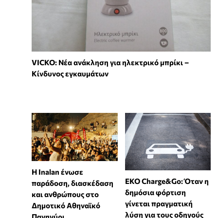
VICKO: Νέα ανάκληση για ηλεκτρικό μπρίκι –
Κίνδυνος εγκαυμάτων
Η Inalan ένωσε
EKO Charge&Go: Όταν η
παράδοση, διασκέδαση
δημόσια φόρτιση
και ανθρώπους στο
γίνεται πραγματική
Δημοτικό Αθηναϊκό
λύση για τους οδηγούς
Πανηγύρι