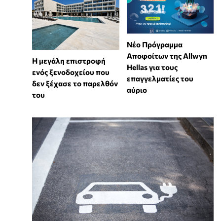
Νέο Πρόγραμμα
Αποφοίτων της Allwyn
Η μεγάλη επιστροφή
Hellas για τους
ενός ξενοδοχείου που
επαγγελματίες του
δεν ξέχασε το παρελθόν
αύριο
του