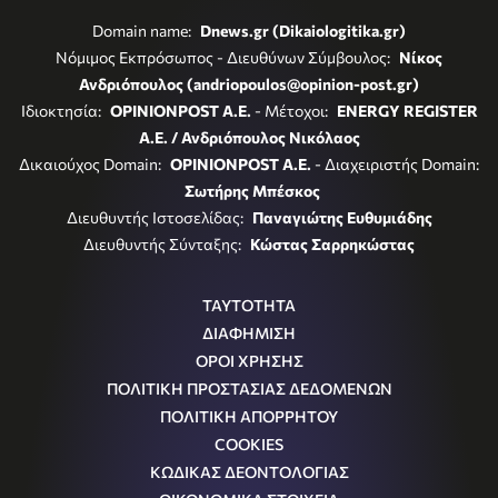
Domain name:
Dnews.gr (Dikaiologitika.gr)
Νόμιμος Εκπρόσωπος - Διευθύνων Σύμβουλος:
Νίκος
Ανδριόπουλος (andriopoulos@opinion-post.gr)
Ιδιοκτησία:
OPINIONPOST A.E.
- Μέτοχοι:
ENERGY REGISTER
Α.Ε. / Ανδριόπουλος Νικόλαος
Δικαιούχος Domain:
OPINIONPOST A.E.
- Διαχειριστής Domain:
Σωτήρης Μπέσκος
Διευθυντής Ιστοσελίδας:
Παναγιώτης Ευθυμιάδης
Διευθυντής Σύνταξης:
Κώστας Σαρρηκώστας
ΤΑΥΤΟΤΗΤΑ
ΔΙΑΦΗΜΙΣΗ
ΟΡΟΙ ΧΡΗΣΗΣ
ΠΟΛΙΤΙΚΗ ΠΡΟΣΤΑΣΙΑΣ ΔΕΔΟΜΕΝΩΝ
ΠΟΛΙΤΙΚΗ ΑΠΟΡΡΗΤΟΥ
COOKIES
ΚΩΔΙΚΑΣ ΔΕΟΝΤΟΛΟΓΙΑΣ