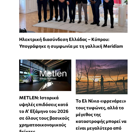
Ηλεκτρική διασύνδεση Ελλάδας – Κύπρου:
Υπογράφηκε η συμφωνία με τη γαλλική Meridiam
METLEN: Ιστορικά
Το Ελ Νίνιο «φρενάρει»
υψηλές επιδόσεις κατά
τους τυφώνες, αλλά το
το Α’ Εξάμηνο του 2026
μέγεθος της
σε όλους τους βασικούς
καταστροφής μπορεί να
χρηματοοικονομικούς
είναι μεγαλύτερο από
δείκτες