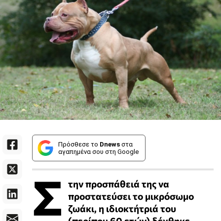
Πρόσθεσε το
Dnews
στα
αγαπημένα σου στη Google
Σ
την προσπάθειά της να
προστατεύσει το μικρόσωμο
ζωάκι, η ιδιοκτήτριά του
(περίπου 60 ετών) δέχθηκε