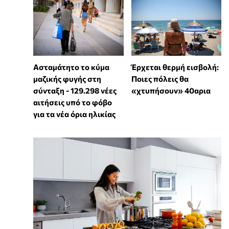
Ασταμάτητο το κύμα
Έρχεται θερμή εισβολή:
μαζικής φυγής στη
Ποιες πόλεις θα
σύνταξη - 129.298 νέες
«χτυπήσουν» 40αρια
αιτήσεις υπό το φόβο
για τα νέα όρια ηλικίας