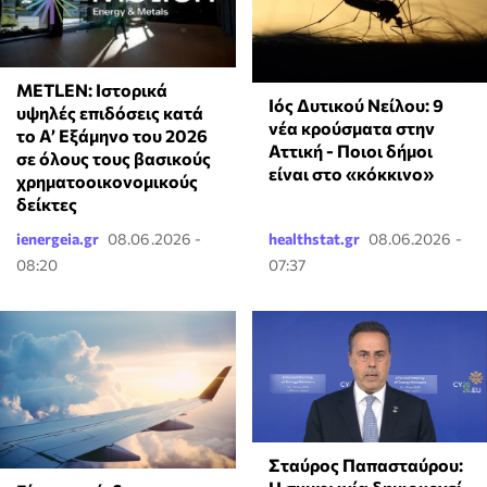
METLEN: Ιστορικά
Ιός Δυτικού Νείλου: 9
υψηλές επιδόσεις κατά
νέα κρούσματα στην
το Α’ Εξάμηνο του 2026
Αττική - Ποιοι δήμοι
σε όλους τους βασικούς
είναι στο «κόκκινο»
χρηματοοικονομικούς
δείκτες
ienergeia.gr
08.06.2026 -
healthstat.gr
08.06.2026 -
08:20
07:37
Σταύρος Παπασταύρου: