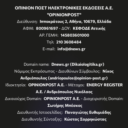
ΟΠΙΝΙΟΝ ΠΟΣΤ ΗΛΕΚΤΡΟΝΙΚΕΣ ΕΚΔΟΣΕΙΣ Α.Ε.
"OPINIONPOST"
Διεύθυνση:
Ιπποκράτους 2, Αθήνα, 10679, Ελλάδα
ΑΦΜ:
800961697
- ΔΟΥ:
ΚΕΦΟΔΕ Αττικής
ΑΡ. ΓΕΜΗ:
145803601000
Τηλ:
210 3608484
E-mail:
info@dnews.gr
Domain name:
Dnews.gr (Dikaiologitika.gr)
Νόμιμος Εκπρόσωπος - Διευθύνων Σύμβουλος:
Νίκος
Ανδριόπουλος (andriopoulos@opinion-post.gr)
Ιδιοκτησία:
OPINIONPOST A.E.
- Μέτοχοι:
ENERGY REGISTER
Α.Ε. / Ανδριόπουλος Νικόλαος
Δικαιούχος Domain:
OPINIONPOST A.E.
- Διαχειριστής Domain:
Σωτήρης Μπέσκος
Διευθυντής Ιστοσελίδας:
Παναγιώτης Ευθυμιάδης
Διευθυντής Σύνταξης:
Κώστας Σαρρηκώστας