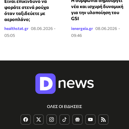
Η συμφωνία δημιουργεί
⁠Είναι επικίνδυνο να
νέα και ισχυρή δυναμική
φοράτε στενά ρούχα
για την υλοποίηση του
όταν ταξιδεύετε με
GSI
αεροπλάνο;
healthstat.gr
08.06.2026 -
ienergeia.gr
08.06.2026 -
05:05
09:46
ΟΛΕΣ ΟΙ ΕΙΔΗΣΕΙΣ