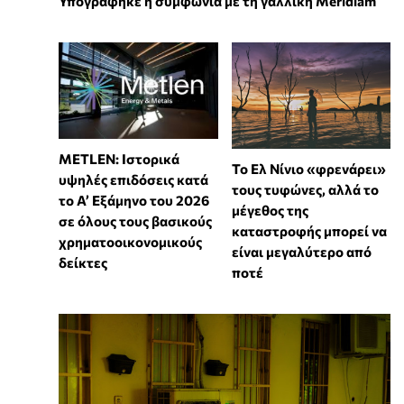
Υπογράφηκε η συμφωνία με τη γαλλική Meridiam
METLEN: Ιστορικά
Το Ελ Νίνιο «φρενάρει»
υψηλές επιδόσεις κατά
τους τυφώνες, αλλά το
το Α’ Εξάμηνο του 2026
μέγεθος της
σε όλους τους βασικούς
καταστροφής μπορεί να
χρηματοοικονομικούς
είναι μεγαλύτερο από
δείκτες
ποτέ