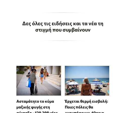
Δες όλες τις ειδήσεις και τα νέα τη
στιγμή που συμβαίνουν
Ασταμάτητο το κύμα
Έρχεται θερμή εισβολή:
μαζικής φυγής στη
Ποιες πόλεις θα
σύνταξη - 129.298 νέες
«χτυπήσουν» 40αρια