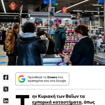
Πρόσθεσε το
Dnews
στα
αγαπημένα σου στη Google
Τ
ην Κυριακή των Βαΐων τα
εμπορικά καταστήματα
, όπως