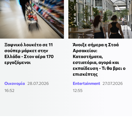
Ξαφνικό λουκέτο σε 11
Άνοιξε σήμερα η Στοά
σούπερ μάρκετ στην
Αρσακείου:
Ελλάδα - Στον αέρα 170
Καταστήματα,
εργαζόμενοι
εστιατόρια, αγορά και
εκπαίδευση - Τι θα βρει ο
επισκέπτης
Οικονομία
28.07.2026
Entertainment
27.07.2026
16:52
12:55