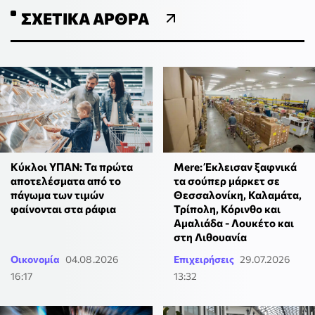
ΣΧΕΤΙΚΆ ΆΡΘΡΑ
Κύκλοι ΥΠΑΝ: Τα πρώτα
Mere: Έκλεισαν ξαφνικά
αποτελέσματα από το
τα σούπερ μάρκετ σε
πάγωμα των τιμών
Θεσσαλονίκη, Καλαμάτα,
φαίνονται στα ράφια
Τρίπολη, Κόρινθο και
Αμαλιάδα - Λουκέτο και
στη Λιθουανία
Οικονομία
04.08.2026
Επιχειρήσεις
29.07.2026
16:17
13:32